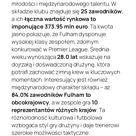
młodości i międzynarodowego talentu. W
składzie klubu znajduje się
25 zawodników
,
a ich
łączna wartość rynkowa to
imponujące 373.95 mln euro
. Ta kwota
jasno pokazuje, że Fulham dysponuje
wysokiej klasy zespołem, zdolnym
konkurować w Premier League. Średnia
wieku wynosząca
28.0 lat
wskazuje na
dojrzałą i doświadczoną drużynę, która
potrafi zachować zimną krew w kluczowych
momentach. Interesujący jest również
międzynarodowy charakter składu – aż
84.0% zawodników Fulham to
obcokrajowcy
, a w zespole gra
10
reprezentantów różnych krajów
. Ta
różnorodność kulturowa i futbolowa
wzbogaca styl gry drużyny i daje trenerowi
szerokie możliwości taktyczne.