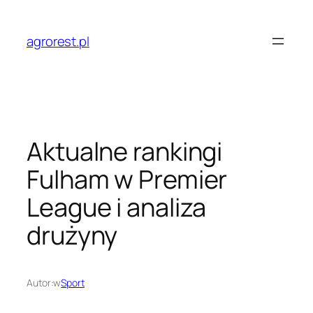
Przejdź
do
agrorest.pl
treści
Aktualne rankingi
Fulham w Premier
League i analiza
drużyny
Autor:
w
Sport