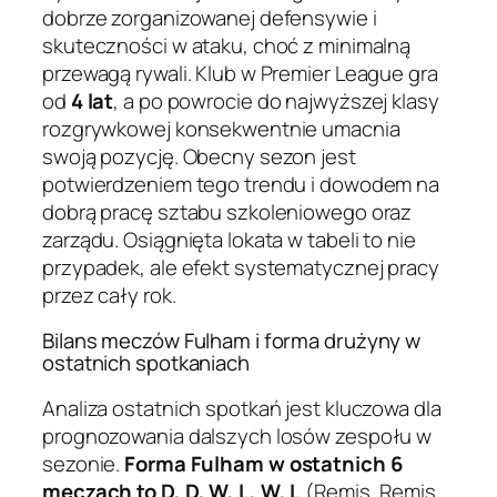
dobrze zorganizowanej defensywie i
skuteczności w ataku, choć z minimalną
przewagą rywali. Klub w Premier League gra
od
4 lat
, a po powrocie do najwyższej klasy
rozgrywkowej konsekwentnie umacnia
swoją pozycję. Obecny sezon jest
potwierdzeniem tego trendu i dowodem na
dobrą pracę sztabu szkoleniowego oraz
zarządu. Osiągnięta lokata w tabeli to nie
przypadek, ale efekt systematycznej pracy
przez cały rok.
Bilans meczów Fulham i forma drużyny w
ostatnich spotkaniach
Analiza ostatnich spotkań jest kluczowa dla
prognozowania dalszych losów zespołu w
sezonie.
Forma Fulham w ostatnich 6
meczach to D, D, W, L, W, L
(Remis, Remis,