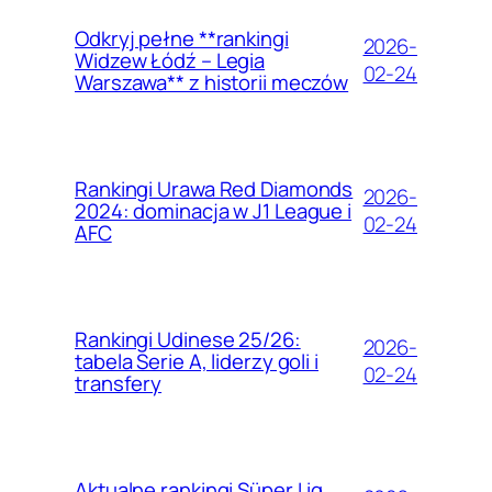
Odkryj pełne **rankingi
2026-
Widzew Łódź – Legia
02-24
Warszawa** z historii meczów
Rankingi Urawa Red Diamonds
2026-
2024: dominacja w J1 League i
02-24
AFC
Rankingi Udinese 25/26:
2026-
tabela Serie A, liderzy goli i
02-24
transfery
Aktualne rankingi Süper Lig