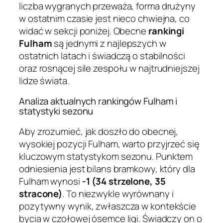
liczba wygranych przeważa, forma drużyny
w ostatnim czasie jest nieco chwiejna, co
widać w sekcji poniżej. Obecne
rankingi
Fulham
są jednymi z najlepszych w
ostatnich latach i świadczą o stabilności
oraz rosnącej sile zespołu w najtrudniejszej
lidze świata.
Analiza aktualnych rankingów Fulham i
statystyki sezonu
Aby zrozumieć, jak doszło do obecnej,
wysokiej pozycji Fulham, warto przyjrzeć się
kluczowym statystykom sezonu. Punktem
odniesienia jest bilans bramkowy, który dla
Fulham wynosi
-1 (34 strzelone, 35
stracone)
. To niezwykle wyrównany i
pozytywny wynik, zwłaszcza w kontekście
bycia w czołowej ósemce ligi. Świadczy on o