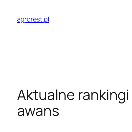
Przejdź
do
agrorest.pl
treści
Aktualne rankingi
awans