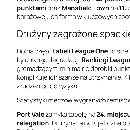
punktami
oraz
Mansfield Town
na
11.
barażowej. Ich forma w kluczowych spo
Drużyny zagrożone spadkiem
Dolna część
tabeli League One
to stre
by uniknąć degradacji.
Rankingi Leagu
gromadzącymi minimalne dorobki punkto
komplikuje ich szanse na utrzymanie. Ki
złudzeń co do ryzyka.
Statystyki meczów wygranych remisów p
Port Vale
zamyka tabelę na
24. miejsc
relegation
. Drużyna ta notuje liczne po