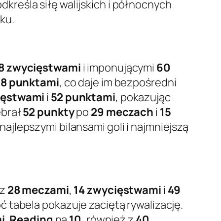
odkreśla siłę walijskich i północnych
ku.
8 zwycięstwami
i imponującymi
60
8 punktami
, co daje im bezpośredni
ięstwami
i
52 punktami
, pokazując
ebrał
52 punkty
po
29 meczach
i
15
ajlepszymi bilansami goli i najmniejszą
z
28 meczami
,
14 zwycięstwami
i
49
oć tabela pokazuje zaciętą rywalizację.
i
,
Reading
na
10.
również z
40