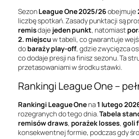
Sezon
League One 2025/26
obejmuje
liczbę spotkań. Zasady punktacji są pro
remis
daje
jeden punkt
, natomiast
por
2. miejscu
w tabeli, co gwarantuje we
do
baraży play-off
, gdzie zwycięzca o
co dodaje presji na finisz sezonu. Ta st
przetasowaniami w środku stawki.
Rankingi League One – peł
Rankingi League One
na
1 lutego 202
rozegranych do tego dnia.
Tabela stan
remisów draws
,
porażek losses
,
goli 
konsekwentnej formie, podczas gdy środe