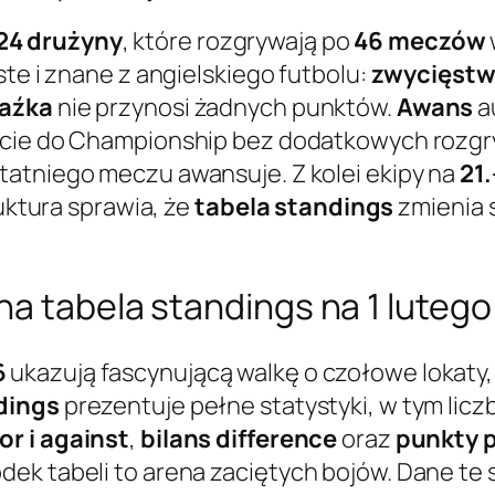
24 drużyny
, które rozgrywają po
46 meczów
ste i znane z angielskiego futbolu:
zwycięst
aźka
nie przynosi żadnych punktów.
Awans
a
jście do Championship bez dodatkowych rozgr
statniego meczu awansuje. Z kolei ekipy na
21.
ruktura sprawia, że
tabela standings
zmienia 
na tabela standings na 1 luteg
6
ukazują fascynującą walkę o czołowe lokaty
dings
prezentuje pełne statystyki, w tym lic
for i against
,
bilans difference
oraz
punkty 
k tabeli to arena zaciętych bojów. Dane te s