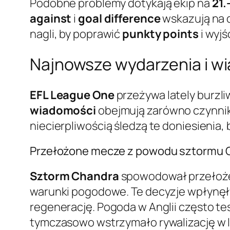
Podobne problemy dotykają ekip na
21.
against
i
goal difference
wskazują na d
nagli, by poprawić
punkty points
i wyjś
Najnowsze wydarzenia i w
EFL League One
przeżywa lately burzl
wiadomości
obejmują zarówno czynniki
niecierpliwością śledzą te doniesienia
Przełożone mecze z powodu sztormu C
Sztorm Chandra
spowodował przełoż
warunki pogodowe. Te decyzje wpłynęł
regenerację. Pogoda w Anglii często te
tymczasowo wstrzymało rywalizację w l