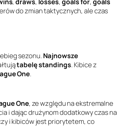
wins
,
draws
,
losses
,
goals for
,
goals
erów do zmian taktycznych, ale czas
zebieg sezonu.
Najnowsze
ałtują
tabelę standings
. Kibice z
eague One
.
ague One
, ze względu na ekstremalne
ia i dając drużynom dodatkowy czas na
y i kibiców jest priorytetem, co