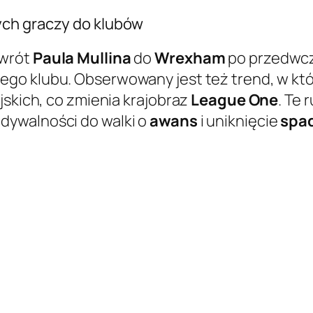
ych graczy do klubów
owrót
Paula Mullina
do
Wrexham
po przedwcz
ego klubu. Obserwowany jest też trend, w któ
jskich, co zmienia krajobraz
League One
. Te
dywalności do walki o
awans
i uniknięcie
spa