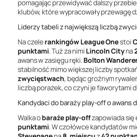
pomagając przewidywać dalszy przebi
klubów, które wypracowały przewagę dzi
Liderzy tabeli z największą liczbą zwyc
Na czele
rankingów League One
stoi
C
punktami
. Tuż za nimi
Lincoln City
na
awans w zasięgu ręki.
Bolton Wandere
stabilność mimo większej liczby spotka
zwycięstwach
, będąc groźnym rywalem 
liczbą porażek, co czyni je faworytami d
Kandydaci do baraży play-off o awans d
Walka o
baraże play-off
zapowiada się 
punktami
. W czołówce kandydatów mie
Stevenage
na
8. miejscu
z
42 punkta