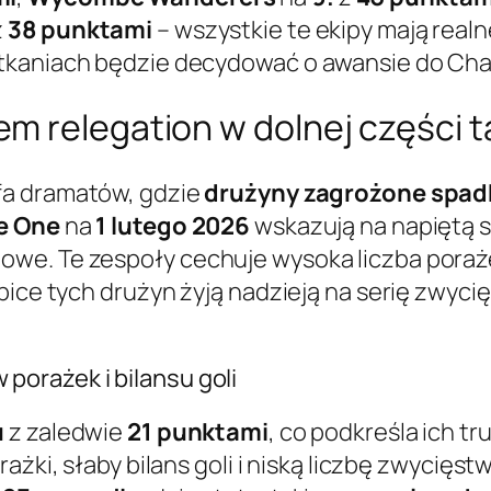
z
38 punktami
– wszystkie te ekipy mają realn
tkaniach będzie decydować o awansie do Cha
 relegation w dolnej części t
fa dramatów, gdzie
drużyny zagrożone spad
e One
na
1 lutego 2026
wskazują na napiętą s
we. Te zespoły cechuje wysoka liczba porażek
bice tych drużyn żyją nadzieją na serię zwycię
orażek i bilansu goli
u
z zaledwie
21 punktami
, co podkreśla ich t
rażki, słaby bilans goli i niską liczbę zwycięs