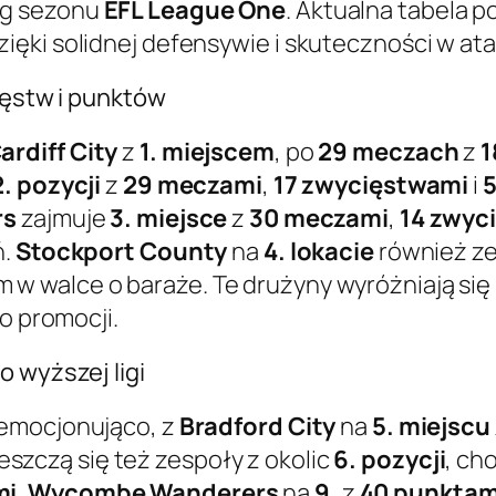
eg sezonu
EFL League One
. Aktualna tabela p
ęki solidnej defensywie i skuteczności w ata
ięstw i punktów
ardiff City
z
1. miejscem
, po
29 meczach
z
1
2. pozycji
z
29 meczami
,
17 zwycięstwami
i
5
rs
zajmuje
3. miejsce
z
30 meczami
,
14 zwyc
ń.
Stockport County
na
4. lokacie
również z
w walce o baraże. Te drużyny wyróżniają się n
o promocji.
o wyższej ligi
emocjonująco, z
Bradford City
na
5. miejscu
szczą się też zespoły z okolic
6. pozycji
, ch
mi
,
Wycombe Wanderers
na
9.
z
40 punktam