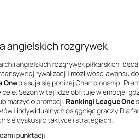
ga angielskich rozgrywek
rarchii angielskich rozgrywek piłkarskich, bę
intensywnej rywalizacji i możliwości awansu d
e One
plasuje się poniżej Championship i Prem
ele. Sezon w tej lidze obfituje w emocje, gdz
ub marzyć o promocji.
Rankingi League One
s
w i indywidualnych osiągnięć graczy. Dla fanó
h się dyskusji o taktyce i strategiach.
adami punktacji