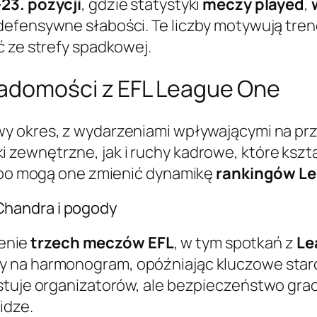
-23. pozycji
, gdzie statystyki
meczy played
,
efensywne słabości. Te liczby motywują tren
ć ze strefy spadkowej.
iadomości z EFL League One
iwy okres, z wydarzeniami wpływającymi na pr
 zewnętrzne, jak i ruchy kadrowe, które kszt
, bo mogą one zmienić dynamikę
rankingów L
handra i pogody
enie
trzech meczów EFL
, w tym spotkań z
Le
y na harmonogram, opóźniając kluczowe starc
stuje organizatorów, ale bezpieczeństwo gracz
idze.