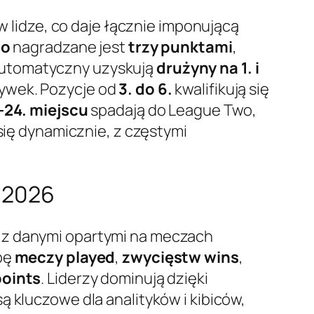
w lidze, co daje łącznie imponującą
wo
nagradzane jest
trzy punktami
,
utomatyczny uzyskują
drużyny na 1. i
ywek. Pozycje od
3. do 6.
kwalifikują się
-24. miejscu
spadają do League Two,
się dynamicznie, z częstymi
o 2026
, z danymi opartymi na meczach
zbę
meczy played
,
zwycięstw wins
,
points
. Liderzy dominują dzięki
ą kluczowe dla analityków i kibiców,