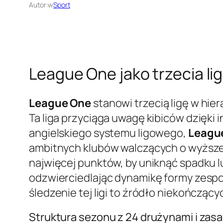
Autor:
w
Sport
League One jako trzecia li
League One
stanowi trzecią ligę w hie
Ta liga przyciąga uwagę kibiców dzięki 
angielskiego systemu ligowego,
Leagu
ambitnych klubów walczących o wyższe c
najwięcej punktów, by uniknąć spadku l
odzwierciedlając dynamikę formy zespołó
śledzenie tej ligi to źródło niekończącyc
Struktura sezonu z 24 drużynami i zas