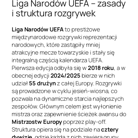
Liga Narodów UEFA – zasady
i struktura rozgrywek
Liga Narodów UEFA
to prestiżowe
międzynarodowe rozgrywki reprezentacji
narodowych, które zastąpiły mniej
atrakcyjne mecze towarzyskie i stały się
integralną częścią kalendarza UEFA.
Pierwsza edycja odbyła się w
2018 roku
, a w
obecnej edycji
2024/2025
bierze w nich
udział
55 drużyn
z całej Europy. Rozgrywki
są prowadzone w cyklu jesień-wiosna, co
pozwala na dynamiczne starcia najlepszych
zespołów. Głównym celem jest wyłonienie
mistrza oraz zapewnienie ścieżek awansu do
Mistrzostw Europy
poprzez play-off.
Struktura opiera się na podziale na
cztery
dywizje
, gdzie każda z nich zawiera grupy