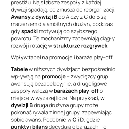
prestiżu. Najsłabsze zespoły z każdej
dywizji spadają, co zmusza do reorganizacji.
Awansy
z
dywizji B
do A czy z C do B są
marzeniem dla ambitnych drużyn, podczas
gdy
spadki
motywują do szybszego
powrotu. Te mechanizmy zapewniają ciągły
rozwój i rotację w
strukturze rozgrywek
.
Wpływ tabel na promocje i baraże play-off
Tabele
w niższych dywizjach bezpośrednio
wpływają na
promocje
– zwycięzcy grup
awansują bezapelacyjnie, a drugoligowe
zespoły walczą w
barażach play-off
o
miejsce w wyższej lidze. Na przykład, w
dywizji B
druga drużyna grupy może
pokonać rywala z innej grupy, zapewniając
sobie awans. Podobnie w
C i D
, gdzie
punkty
i
bilans
decydują o barażach. To