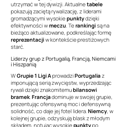
utrzymać w tej dywizji. Aktualne
tabele
pokazują zaciętą rywalizację, z liderami
gromadzącymi wysokie
punkty
dzięki
efektywności w
meczu
. Te
rankingi
są na
bieżąco aktualizowane, podkreślając formę
reprezentacji
w kontekście prestiżowych
starć.
Liderzy grup z Portugalią, Francją, Niemcami
i Hiszpanią
W
Grupie 1 Ligi A
prowadzi
Portugalia
z
imponującą serią zwycięstw, wyprzedzając
rywali dzięki znakomitemu
bilansowi
bramek
.
Francja
dominuje w swojej grupie,
prezentując ofensywną moc i defensywną
solidność, co daje jej fotel lidera.
Niemcy
, w
kolejnej grupie, odzyskują blask z młodym
składem, notując wysokie
punkty
po