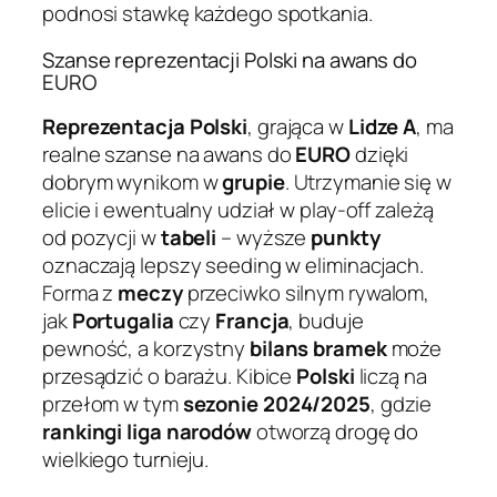
podnosi stawkę każdego spotkania.
Szanse reprezentacji Polski na awans do
EURO
Reprezentacja Polski
, grająca w
Lidze A
, ma
realne szanse na awans do
EURO
dzięki
dobrym wynikom w
grupie
. Utrzymanie się w
elicie i ewentualny udział w play-off zależą
od pozycji w
tabeli
– wyższe
punkty
oznaczają lepszy seeding w eliminacjach.
Forma z
meczy
przeciwko silnym rywalom,
jak
Portugalia
czy
Francja
, buduje
pewność, a korzystny
bilans bramek
może
przesądzić o barażu. Kibice
Polski
liczą na
przełom w tym
sezonie 2024/2025
, gdzie
rankingi liga narodów
otworzą drogę do
wielkiego turnieju.