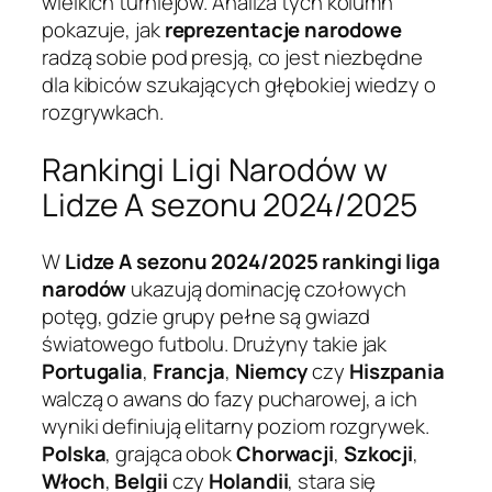
wielkich turniejów. Analiza tych kolumn
pokazuje, jak
reprezentacje narodowe
radzą sobie pod presją, co jest niezbędne
dla kibiców szukających głębokiej wiedzy o
rozgrywkach.
Rankingi Ligi Narodów w
Lidze A sezonu 2024/2025
W
Lidze A sezonu 2024/2025
rankingi liga
narodów
ukazują dominację czołowych
potęg, gdzie grupy pełne są gwiazd
światowego futbolu. Drużyny takie jak
Portugalia
,
Francja
,
Niemcy
czy
Hiszpania
walczą o awans do fazy pucharowej, a ich
wyniki definiują elitarny poziom rozgrywek.
Polska
, grająca obok
Chorwacji
,
Szkocji
,
Włoch
,
Belgii
czy
Holandii
, stara się