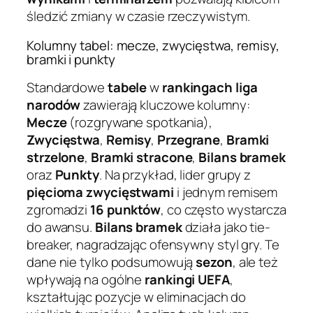
śledzić zmiany w czasie rzeczywistym.
Kolumny tabel: mecze, zwycięstwa, remisy,
bramki i punkty
Standardowe
tabele
w
rankingach liga
narodów
zawierają kluczowe kolumny:
Mecze
(rozgrywane spotkania),
Zwycięstwa
,
Remisy
,
Przegrane
,
Bramki
strzelone
,
Bramki stracone
,
Bilans bramek
oraz
Punkty
. Na przykład, lider grupy z
pięcioma zwycięstwami
i jednym remisem
zgromadzi
16 punktów
, co często wystarcza
do awansu.
Bilans bramek
działa jako tie-
breaker, nagradzając ofensywny styl gry. Te
dane nie tylko podsumowują
sezon
, ale też
wpływają na ogólne
rankingi UEFA
,
kształtując pozycje w eliminacjach do