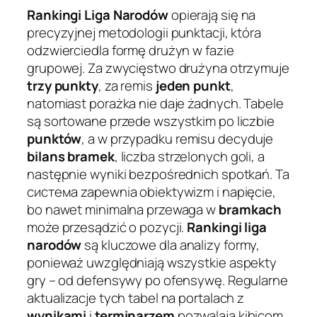
Rankingi Liga Narodów
opierają się na
precyzyjnej metodologii punktacji, która
odzwierciedla formę drużyn w fazie
grupowej. Za zwycięstwo drużyna otrzymuje
trzy punkty
, za remis
jeden punkt
,
natomiast porażka nie daje żadnych. Tabele
są sortowane przede wszystkim po liczbie
punktów
, a w przypadku remisu decyduje
bilans bramek
, liczba strzelonych goli, a
następnie wyniki bezpośrednich spotkań. Ta
система zapewnia obiektywizm i napięcie,
bo nawet minimalna przewaga w
bramkach
może przesądzić o pozycji.
Rankingi liga
narodów
są kluczowe dla analizy formy,
ponieważ uwzględniają wszystkie aspekty
gry – od defensywy po ofensywę. Regularne
aktualizacje tych tabel na portalach z
wynikami
i
terminarzem
pozwalają kibicom