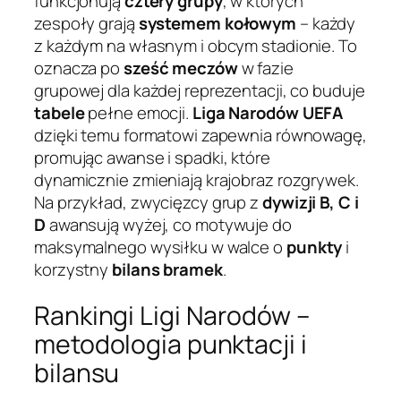
funkcjonują
cztery grupy
, w których
zespoły grają
systemem kołowym
– każdy
z każdym na własnym i obcym stadionie. To
oznacza po
sześć meczów
w fazie
grupowej dla każdej reprezentacji, co buduje
tabele
pełne emocji.
Liga Narodów UEFA
dzięki temu formatowi zapewnia równowagę,
promując awanse i spadki, które
dynamicznie zmieniają krajobraz rozgrywek.
Na przykład, zwycięzcy grup z
dywizji B, C i
D
awansują wyżej, co motywuje do
maksymalnego wysiłku w walce o
punkty
i
korzystny
bilans bramek
.
Rankingi Ligi Narodów –
metodologia punktacji i
bilansu