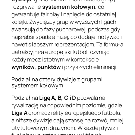
rozgrywane
systemem kołowym
, co
gwarantuje fair play i napięcie do ostatniej
kolejki. Zwycięzcy grup w wyższych ligach
awansują do fazy pucharowej, podczas gdy
najsłabsi spadają niżej, co dodaje motywacji
nawet słabszym reprezentacjom. Ta formuła
uatrakcyjniła europejski futbol, czyniąc
każdy mecz istotnym w kontekście
wyników
,
punktów
i przyszłych eliminacji.
Podział na cztery dywizje z grupami
systemem kołowym
Podział na
Ligę A, B, C i D
pozwala na
rywalizację na odpowiednim poziomie, gdzie
Liga A
gromadzi elity europejskiego futbolu,
a niższe dywizje dają szansę na rozwój mniej
utytułowanym drużynom. W każdej dywizji