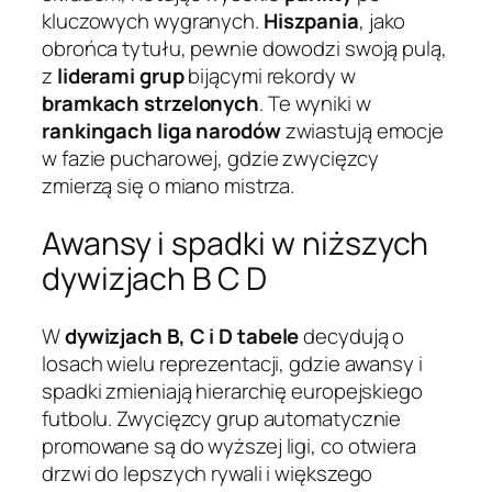
kluczowych wygranych.
Hiszpania
, jako
obrońca tytułu, pewnie dowodzi swoją pulą,
z
liderami grup
bijącymi rekordy w
bramkach strzelonych
. Te wyniki w
rankingach liga narodów
zwiastują emocje
w fazie pucharowej, gdzie zwycięzcy
zmierzą się o miano mistrza.
Awansy i spadki w niższych
dywizjach B C D
W
dywizjach B, C i D
tabele
decydują o
losach wielu reprezentacji, gdzie awansy i
spadki zmieniają hierarchię europejskiego
futbolu. Zwycięzcy grup automatycznie
promowane są do wyższej ligi, co otwiera
drzwi do lepszych rywali i większego