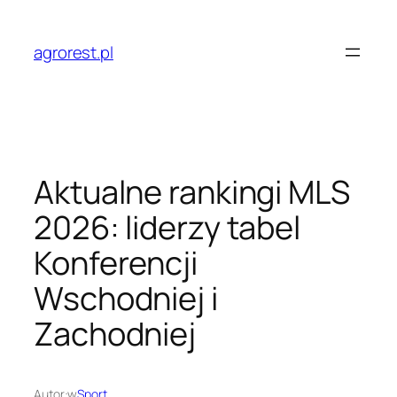
Przejdź
do
agrorest.pl
treści
Aktualne rankingi MLS
2026: liderzy tabel
Konferencji
Wschodniej i
Zachodniej
Autor:
w
Sport