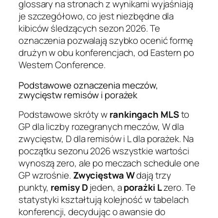
glossary na stronach z wynikami wyjaśniają
je szczegółowo, co jest niezbędne dla
kibiców śledzących sezon 2026. Te
oznaczenia pozwalają szybko ocenić formę
drużyn w obu konferencjach, od Eastern po
Western Conference.
Podstawowe oznaczenia meczów,
zwycięstw remisów i porażek
Podstawowe skróty w
rankingach MLS
to
GP dla liczby rozegranych meczów, W dla
zwycięstw, D dla remisów i L dla porażek. Na
początku sezonu 2026 wszystkie wartości
wynoszą zero, ale po meczach schedule one
GP wzrośnie.
Zwycięstwa W
dają trzy
punkty,
remisy D
jeden, a
porażki L
zero. Te
statystyki kształtują kolejność w tabelach
konferencji, decydując o awansie do