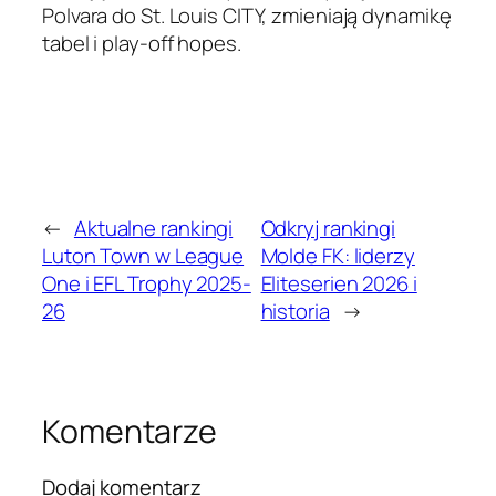
Polvara do St. Louis CITY, zmieniają dynamikę
tabel i play-off hopes.
←
Aktualne rankingi
Odkryj rankingi
Luton Town w League
Molde FK: liderzy
One i EFL Trophy 2025-
Eliteserien 2026 i
26
historia
→
Komentarze
Dodaj komentarz