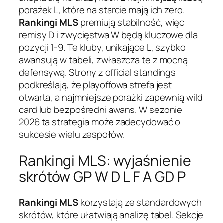
porażek L, które na starcie mają ich zero.
Rankingi MLS
premiują stabilność, więc
remisy D i zwycięstwa W będą kluczowe dla
pozycji 1-9. Te kluby, unikające L, szybko
awansują w tabeli, zwłaszcza te z mocną
defensywą. Strony z official standings
podkreślają, że playoffowa strefa jest
otwarta, a najmniejsze porażki zapewnią wild
card lub bezpośredni awans. W sezonie
2026 ta strategia może zadecydować o
sukcesie wielu zespołów.
Rankingi MLS: wyjaśnienie
skrótów GP W D L F A GD P
Rankingi MLS
korzystają ze standardowych
skrótów, które ułatwiają analizę tabel. Sekcje