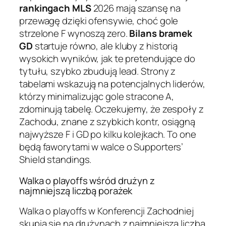
rankingach MLS
2026 mają szansę na
przewagę dzięki ofensywie, choć gole
strzelone F wynoszą zero.
Bilans bramek
GD
startuje równo, ale kluby z historią
wysokich wyników, jak te pretendujące do
tytułu, szybko zbudują lead. Strony z
tabelami wskazują na potencjalnych liderów,
którzy minimalizując gole stracone A,
zdominują tabelę. Oczekujemy, że zespoły z
Zachodu, znane z szybkich kontr, osiągną
najwyższe F i GD po kilku kolejkach. To one
będą faworytami w walce o Supporters’
Shield standings.
Walka o playoffs wśród drużyn z
najmniejszą liczbą porażek
Walka o playoffs w Konferencji Zachodniej
skupia się na drużynach z najmniejszą liczbą