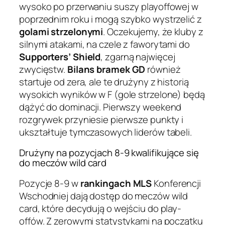
wysoko po przerwaniu suszy playoffowej w
poprzednim roku i mogą szybko wystrzelić z
golami strzelonymi
. Oczekujemy, że kluby z
silnymi atakami, na czele z faworytami do
Supporters’ Shield
, zgarną najwięcej
zwycięstw.
Bilans bramek GD
również
startuje od zera, ale te drużyny z historią
wysokich wyników w F (gole strzelone) będą
dążyć do dominacji. Pierwszy weekend
rozgrywek przyniesie pierwsze punkty i
ukształtuje tymczasowych liderów tabeli.
Drużyny na pozycjach 8-9 kwalifikujące się
do meczów wild card
Pozycje 8-9 w
rankingach MLS
Konferencji
Wschodniej dają dostęp do meczów wild
card, które decydują o wejściu do play-
offów. Z zerowymi statystykami na początku