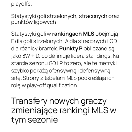
playoffs.
Statystyki goli strzelonych, straconych oraz
punktów ligowych
Statystyki goli w
rankingach MLS
obejmują
F dla goli strzelonych, A dla straconych i GD
dla różnicy bramek.
Punkty P
obliczane są
jako 3W + D, co definiuje lidera standings. Na
starcie sezonu GD i P to zero, ale te metryki
szybko pokażą ofensywną i defensywną
siłę. Strony z tabelami MLS podkreślają ich
rolę w play-off qualification.
Transfery nowych graczy
zmieniające rankingi MLS w
tym sezonie