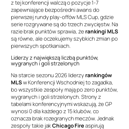
z tej konferencji walczą o pozycje 1-7
zapewniające bezpośredni awans do
pierwszej rundy play-offów MLS Cup, gdzie
serie rozgrywane są do trzech zwycięstw. Na
razie brak punktów sprawia, że
rankingi MLS
są równe, ale oczekujemy szybkich zmian po
pierwszych spotkaniach.
Liderzy z największą liczbą punktów,
wygranych i goli strzelonych
Na starcie sezonu 2026 liderzy
rankingów
MLS
w Konferencji Wschodniej to zagadka,
bo wszystkie zespoły mają po zero punktów,
wygranych i goli strzelonych. Strony z
tabelami konferencyjnymi wskazują, że GP
wynosi 0 dla każdego z 15 klubów, co
oznacza brak rozegranych meczów. Jednak
zespoły takie jak
Chicago Fire
aspirują