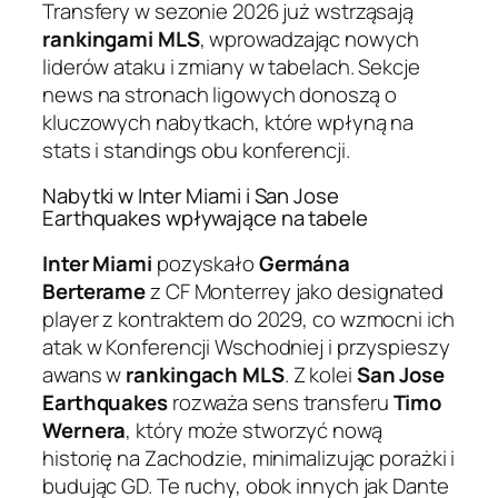
Transfery w sezonie 2026 już wstrząsają
rankingami MLS
, wprowadzając nowych
liderów ataku i zmiany w tabelach. Sekcje
news na stronach ligowych donoszą o
kluczowych nabytkach, które wpłyną na
stats i standings obu konferencji.
Nabytki w Inter Miami i San Jose
Earthquakes wpływające na tabele
Inter Miami
pozyskało
Germána
Berterame
z CF Monterrey jako designated
player z kontraktem do 2029, co wzmocni ich
atak w Konferencji Wschodniej i przyspieszy
awans w
rankingach MLS
. Z kolei
San Jose
Earthquakes
rozważa sens transferu
Timo
Wernera
, który może stworzyć nową
historię na Zachodzie, minimalizując porażki i
budując GD. Te ruchy, obok innych jak Dante