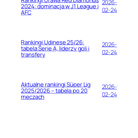
2026-
2024: dominacja w J1 League i
02-24
AFC
Rankingi Udinese 25/26:
2026-
tabela Serie A, liderzy goli i
02-24
transfery
Aktualne rankingi Süper Lig
2026-
2025/2026 – tabela po 20
02-24
meczach