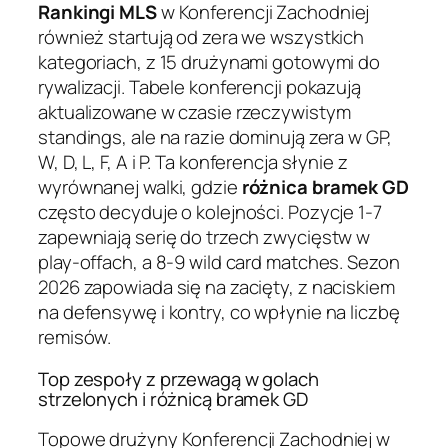
Rankingi MLS
w Konferencji Zachodniej
również startują od zera we wszystkich
kategoriach, z 15 drużynami gotowymi do
rywalizacji. Tabele konferencji pokazują
aktualizowane w czasie rzeczywistym
standings, ale na razie dominują zera w GP,
W, D, L, F, A i P. Ta konferencja słynie z
wyrównanej walki, gdzie
różnica bramek GD
często decyduje o kolejności. Pozycje 1-7
zapewniają serię do trzech zwycięstw w
play-offach, a 8-9 wild card matches. Sezon
2026 zapowiada się na zacięty, z naciskiem
na defensywę i kontry, co wpłynie na liczbę
remisów.
Top zespoły z przewagą w golach
strzelonych i różnicą bramek GD
Topowe drużyny Konferencji Zachodniej w