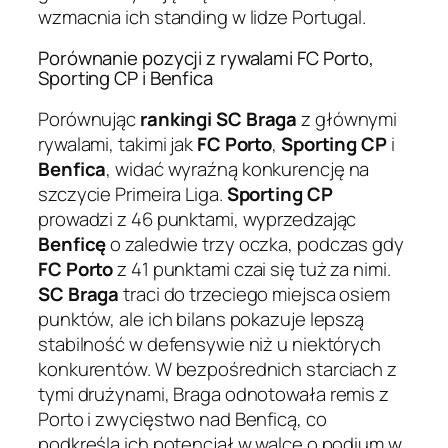
wzmacnia ich standing w lidze Portugal.
Porównanie pozycji z rywalami FC Porto,
Sporting CP i Benfica
Porównując
rankingi SC Braga
z głównymi
rywalami, takimi jak
FC Porto
,
Sporting CP
i
Benfica
, widać wyraźną konkurencję na
szczycie Primeira Liga.
Sporting CP
prowadzi z 46 punktami, wyprzedzając
Benficę
o zaledwie trzy oczka, podczas gdy
FC Porto
z 41 punktami czai się tuż za nimi.
SC Braga
traci do trzeciego miejsca osiem
punktów, ale ich bilans pokazuje lepszą
stabilność w defensywie niż u niektórych
konkurentów. W bezpośrednich starciach z
tymi drużynami, Braga odnotowała remis z
Porto i zwycięstwo nad Benficą, co
podkreśla ich potencjał w walce o podium w