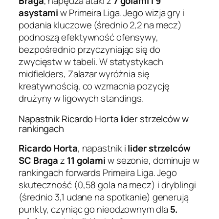
Braga
, napędza ataki z
7 golami i 9
asystami
w Primeira Liga. Jego wizja gry i
podania kluczowe (średnio 2,2 na mecz)
podnoszą efektywność ofensywy,
bezpośrednio przyczyniając się do
zwycięstw w tabeli. W statystykach
midfielders, Zalazar wyróżnia się
kreatywnością, co wzmacnia pozycję
drużyny w ligowych standings.
Napastnik Ricardo Horta lider strzelców w
rankingach
Ricardo Horta
, napastnik i
lider strzelców
SC Braga
z
11 golami
w sezonie, dominuje w
rankingach forwards Primeira Liga. Jego
skuteczność (0,58 gola na mecz) i dryblingi
(średnio 3,1 udane na spotkanie) generują
punkty, czyniąc go nieodzownym dla
5.