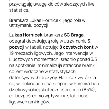
przyciągają uwagę kibiców śledzących live
statistics.
Bramkarz Lukas Hornicek i jego rola w
utrzymaniu pozycji
Lukas Hornicek
, bramkarz
SC Braga
,
odegrał decydującą rolę w utrzymaniu
5.
pozycji
w tabeli, notując
8 czystych kont
w
19 meczach ligowych. Jego interwencje w
kluczowych momentach, średnio ponad 3,5
na spotkanie, minimalizują stracone bramki,
co jest widoczne w statystykach
defensywnych drużyny. Hornicek wyróżnia
się w rankingach goalkeeperów Primeira Liga
dzięki wysokiej skuteczności obron (85%),
co bezpośrednio wpływa na stabilność
ligowych rankingów.