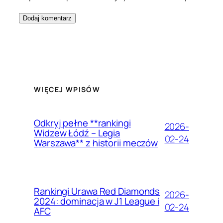
WIĘCEJ WPISÓW
Odkryj pełne **rankingi
2026-
Widzew Łódź – Legia
02-24
Warszawa** z historii meczów
Rankingi Urawa Red Diamonds
2026-
2024: dominacja w J1 League i
02-24
AFC