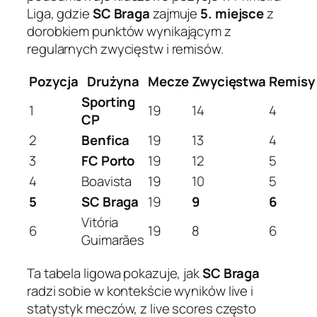
Liga, gdzie
SC Braga
zajmuje
5. miejsce
z
dorobkiem punktów wynikającym z
regularnych zwycięstw i remisów.
Pozycja
Drużyna
Mecze
Zwycięstwa
Remisy
Sporting
1
19
14
4
CP
2
Benfica
19
13
4
3
FC Porto
19
12
5
4
Boavista
19
10
5
5
SC Braga
19
9
6
Vitória
6
19
8
6
Guimarães
Ta tabela ligowa pokazuje, jak
SC Braga
radzi sobie w kontekście wyników live i
statystyk meczów, z live scores często