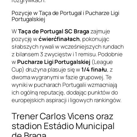
rozgrywkach.
Pozycje w Taça de Portugal i Pucharze Ligi
Portugalskiej
W
Taça de Portugal
SC Braga
zajmuje
pozycję w
ćwierćfinałach
, pokonując
słabszych rywali w wcześniejszych rundach
z bilansem 3 zwycięstw i 1 remisu. Podobnie
w
Pucharze Ligi Portugalskiej
(League
Cup) drużyna plasuje się w
1/4 finału
, z
dwoma wygranymi w fazie grupowej. Te
wyniki w pucharach Portugalii wzmacniają
ich ogólną reputację, dodając punktów do
europejskich aspiracji i ligowych rankingów.
Trener Carlos Vicens oraz
stadion Estádio Municipal
de Braga