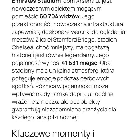
Emirates Stadium
, dom Arsenalu, jest
nowoczesnym obiektem mogącym
pomieścić
60 704 widzów
. Jego
przestronność i nowoczesna infrastruktura
zapewniają doskonałe warunki do oglądania
meczów. Z kolei Stamford Bridge, stadion
Chelsea, choć mniejszy, ma bogatszą
historię i jest równie legendarny. Jego
pojemność wynosi
41 631 miejsc
. Oba
stadiony mają unikalną atmosferę, która
potęguje emocje podczas derbowych
spotkań. Różnica w pojemności może
wpływać na dynamikę dopingu i ogólne
wrażenie z meczu, ale oba obiekty
gwarantują niezapomniane przeżycia dla
każdego fana piłki nożnej.
Kluczowe momenty i