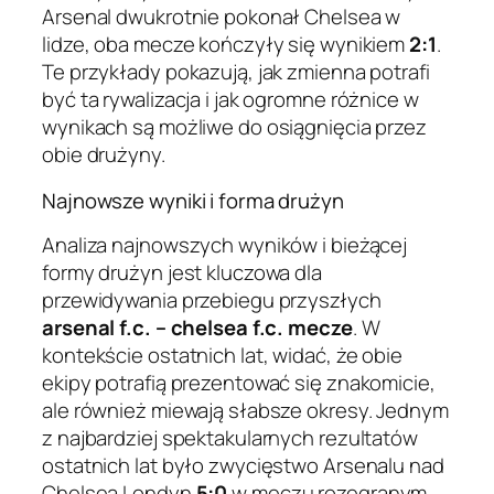
Arsenal dwukrotnie pokonał Chelsea w
lidze, oba mecze kończyły się wynikiem
2:1
.
Te przykłady pokazują, jak zmienna potrafi
być ta rywalizacja i jak ogromne różnice w
wynikach są możliwe do osiągnięcia przez
obie drużyny.
Najnowsze wyniki i forma drużyn
Analiza najnowszych wyników i bieżącej
formy drużyn jest kluczowa dla
przewidywania przebiegu przyszłych
arsenal f.c. – chelsea f.c. mecze
. W
kontekście ostatnich lat, widać, że obie
ekipy potrafią prezentować się znakomicie,
ale również miewają słabsze okresy. Jednym
z najbardziej spektakularnych rezultatów
ostatnich lat było zwycięstwo Arsenalu nad
Chelsea Londyn
5:0
w meczu rozegranym