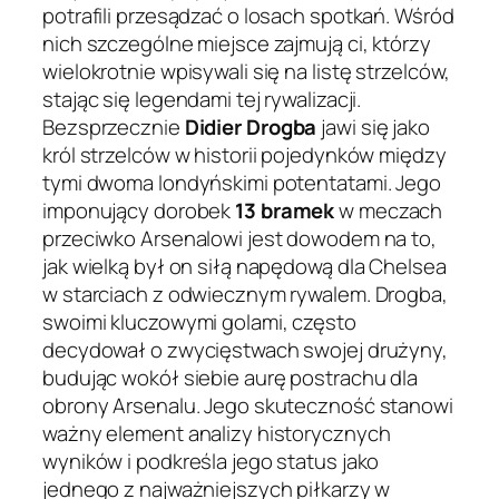
potrafili przesądzać o losach spotkań. Wśród
nich szczególne miejsce zajmują ci, którzy
wielokrotnie wpisywali się na listę strzelców,
stając się legendami tej rywalizacji.
Bezsprzecznie
Didier Drogba
jawi się jako
król strzelców w historii pojedynków między
tymi dwoma londyńskimi potentatami. Jego
imponujący dorobek
13 bramek
w meczach
przeciwko Arsenalowi jest dowodem na to,
jak wielką był on siłą napędową dla Chelsea
w starciach z odwiecznym rywalem. Drogba,
swoimi kluczowymi golami, często
decydował o zwycięstwach swojej drużyny,
budując wokół siebie aurę postrachu dla
obrony Arsenalu. Jego skuteczność stanowi
ważny element analizy historycznych
wyników i podkreśla jego status jako
jednego z najważniejszych piłkarzy w