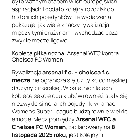
było ważnym etapem w ich europejskich
aspiracjach i dodało kolejny rozdział do
historii ich pojedynków. Te wydarzenia
pokazują, jak wiele znaczy rywalizacja
między tymi drużynami, wychodząc poza
zwykłe mecze ligowe.
Kobieca piłka nożna: Arsenal WFC kontra
Chelsea FC Women
Rywalizacja
arsenal f.c. – chelsea f.c.
mecze
nie ogranicza się już tylko do męskiej
drużyny piłkarskiej. W ostatnich latach
kobiece sekcje obu klubów również stały się
niezwykle silne, a ich pojedynki w ramach
Women’s Super League budzą równie wielkie
emocje. Mecz pomiędzy
Arsenal WFC a
Chelsea FC Women
, zaplanowany na
8
listopada 2025 roku
, jest kolejnym