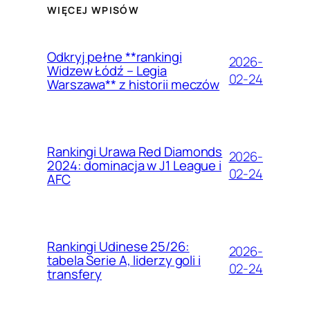
WIĘCEJ WPISÓW
Odkryj pełne **rankingi
2026-
Widzew Łódź – Legia
02-24
Warszawa** z historii meczów
Rankingi Urawa Red Diamonds
2026-
2024: dominacja w J1 League i
02-24
AFC
Rankingi Udinese 25/26:
2026-
tabela Serie A, liderzy goli i
02-24
transfery