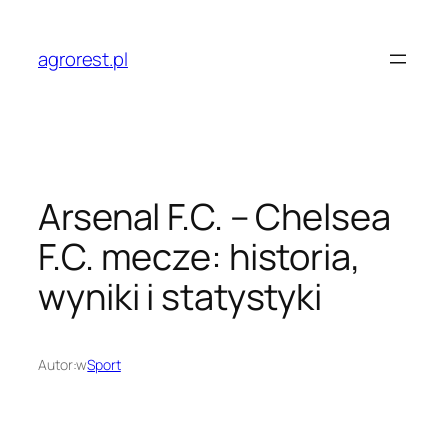
Przejdź
do
agrorest.pl
treści
Arsenal F.C. – Chelsea
F.C. mecze: historia,
wyniki i statystyki
Autor:
w
Sport