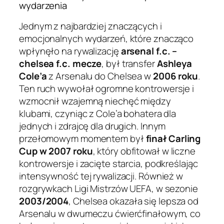
wydarzenia
Jednym z najbardziej znaczących i
emocjonalnych wydarzeń, które znacząco
wpłynęło na rywalizację
arsenal f.c. –
chelsea f.c. mecze
, był transfer
Ashleya
Cole’a
z Arsenalu do Chelsea w
2006 roku
.
Ten ruch wywołał ogromne kontrowersje i
wzmocnił wzajemną niechęć między
klubami, czyniąc z Cole’a bohatera dla
jednych i zdrajcę dla drugich. Innym
przełomowym momentem był
finał Carling
Cup w 2007 roku
, który obfitował w liczne
kontrowersje i zacięte starcia, podkreślając
intensywność tej rywalizacji. Również w
rozgrywkach Ligi Mistrzów UEFA, w sezonie
2003/2004
, Chelsea okazała się lepsza od
Arsenalu w dwumeczu ćwierćfinałowym, co