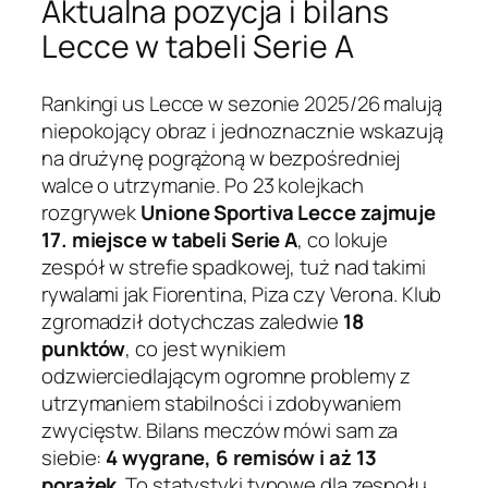
Aktualna pozycja i bilans
Lecce w tabeli Serie A
Rankingi us Lecce w sezonie 2025/26 malują
niepokojący obraz i jednoznacznie wskazują
na drużynę pogrążoną w bezpośredniej
walce o utrzymanie. Po 23 kolejkach
rozgrywek
Unione Sportiva Lecce zajmuje
17. miejsce w tabeli Serie A
, co lokuje
zespół w strefie spadkowej, tuż nad takimi
rywalami jak Fiorentina, Piza czy Verona. Klub
zgromadził dotychczas zaledwie
18
punktów
, co jest wynikiem
odzwierciedlającym ogromne problemy z
utrzymaniem stabilności i zdobywaniem
zwycięstw. Bilans meczów mówi sam za
siebie:
4 wygrane, 6 remisów i aż 13
porażek
. To statystyki typowe dla zespołu,