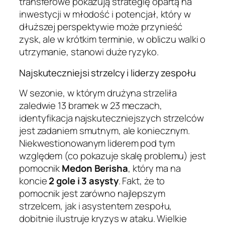
transferowe pokazują strategię opartą na
inwestycji w młodość i potencjał, który w
dłuższej perspektywie może przynieść
zysk, ale w krótkim terminie, w obliczu walki o
utrzymanie, stanowi duże ryzyko.
Najskuteczniejsi strzelcy i liderzy zespołu
W sezonie, w którym drużyna strzeliła
zaledwie 13 bramek w 23 meczach,
identyfikacja najskuteczniejszych strzelców
jest zadaniem smutnym, ale koniecznym.
Niekwestionowanym liderem pod tym
względem (co pokazuje skalę problemu) jest
pomocnik
Medon Berisha
, który ma na
koncie
2 gole i 3 asysty
. Fakt, że to
pomocnik jest zarówno najlepszym
strzelcem, jak i asystentem zespołu,
dobitnie ilustruje kryzys w ataku. Wielkie