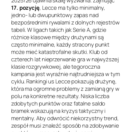
2025/26 ujawnia skalę wyzwania. Zajmując
17. pozycję
, Lecce ma tylko minimalny,
jedno- lub dwupunktowy zapas nad
bezpośrednimi rywalami z dolnych rejestrów
tabeli. W ligach takich jak Serie A, gdzie
różnice klasowe między drużynami są
często minimalne, każdy stracony punkt
może mieć katastrofalne skutki. Klub od
czterech lat nieprzerwanie gra w najwyższej
klasie rozgrywkowej, ale tegoroczna
kampania jest wyraźnie najtrudniejsza w tym
cyklu. Rankingi us Lecce pokazują drużynę,
która ma ogromne problemy z zamianą gry w
polu na konkretne rezultaty. Niska liczba
zdobytych punktów oraz fatalne saldo
bramek wskazują na kryzys taktyczny i
mentalny. Aby odwrócić niekorzystny trend,
zespół musi znaleźć sposób na zdobywanie