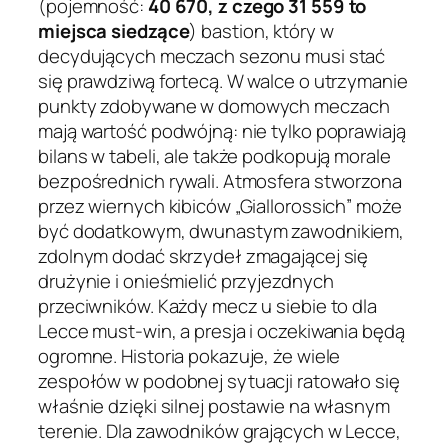
(pojemność:
40 670, z czego 31 559 to
miejsca siedzące
) bastion, który w
decydujących meczach sezonu musi stać
się prawdziwą fortecą. W walce o utrzymanie
punkty zdobywane w domowych meczach
mają wartość podwójną: nie tylko poprawiają
bilans w tabeli, ale także podkopują morale
bezpośrednich rywali. Atmosfera stworzona
przez wiernych kibiców „Giallorossich” może
być dodatkowym, dwunastym zawodnikiem,
zdolnym dodać skrzydeł zmagającej się
drużynie i onieśmielić przyjezdnych
przeciwników. Każdy mecz u siebie to dla
Lecce must-win, a presja i oczekiwania będą
ogromne. Historia pokazuje, że wiele
zespołów w podobnej sytuacji ratowało się
właśnie dzięki silnej postawie na własnym
terenie. Dla zawodników grających w Lecce,