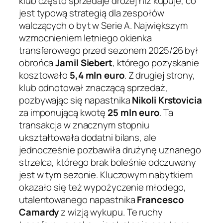
klub często sprzedaje drożej niż kupuje, co
jest typową strategią dla zespołów
walczących o byt w Serie A. Największym
wzmocnieniem letniego okienka
transferowego przed sezonem 2025/26 był
obrońca
Jamil Siebert
, którego pozyskanie
kosztowało
5,4 mln euro
. Z drugiej strony,
klub odnotował znaczącą sprzedaż,
pozbywając się napastnika
Nikoli Krstovicia
za imponującą kwotę
25 mln euro
. Ta
transakcja w znacznym stopniu
ukształtowała dodatni bilans, ale
jednocześnie pozbawiła drużynę uznanego
strzelca, którego brak boleśnie odczuwany
jest w tym sezonie. Kluczowym nabytkiem
okazało się też wypożyczenie młodego,
utalentowanego napastnika
Francesco
Camardy
z wizją wykupu. Te ruchy