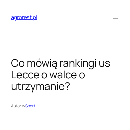
Przejdź
do
agrorest.pl
treści
Co mówią rankingi us
Lecce o walce o
utrzymanie?
Autor:
w
Sport