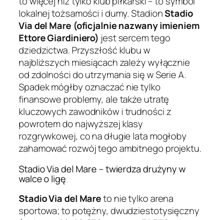
to więcej niż tylko klub piłkarski – to symbol
lokalnej tożsamości i dumy. Stadion
Stadio
Via del Mare (oficjalnie nazwany imieniem
Ettore Giardiniero)
jest sercem tego
dziedzictwa. Przyszłość klubu w
najbliższych miesiącach zależy wyłącznie
od zdolności do utrzymania się w Serie A.
Spadek mógłby oznaczać nie tylko
finansowe problemy, ale także utratę
kluczowych zawodników i trudności z
powrotem do najwyższej klasy
rozgrywkowej, co na długie lata mogłoby
zahamować rozwój tego ambitnego projektu.
Stadio Via del Mare – twierdza drużyny w
walce o ligę
Stadio Via del Mare
to nie tylko arena
sportowa; to potężny, dwudziestotysięczny