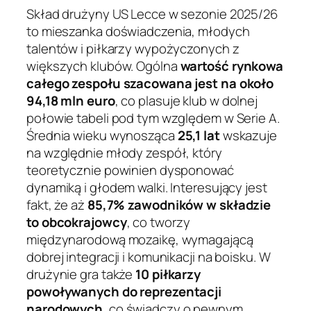
Skład drużyny US Lecce w sezonie 2025/26
to mieszanka doświadczenia, młodych
talentów i piłkarzy wypożyczonych z
większych klubów. Ogólna
wartość rynkowa
całego zespołu szacowana jest na około
94,18 mln euro
, co plasuje klub w dolnej
połowie tabeli pod tym względem w Serie A.
Średnia wieku wynosząca
25,1 lat
wskazuje
na względnie młody zespół, który
teoretycznie powinien dysponować
dynamiką i głodem walki. Interesujący jest
fakt, że aż
85,7% zawodników w składzie
to obcokrajowcy
, co tworzy
międzynarodową mozaikę, wymagającą
dobrej integracji i komunikacji na boisku. W
drużynie gra także
10 piłkarzy
powoływanych do reprezentacji
narodowych
, co świadczy o pewnym