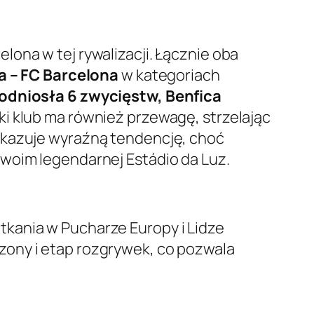
ona w tej rywalizacji. Łącznie oba
a – FC Barcelona
w kategoriach
odniosła 6 zwycięstw, Benfica
ski klub ma również przewagę, strzelając
pokazuje wyraźną tendencję, choć
swoim legendarnej Estádio da Luz.
tkania w Pucharze Europy i Lidze
zony i etap rozgrywek, co pozwala