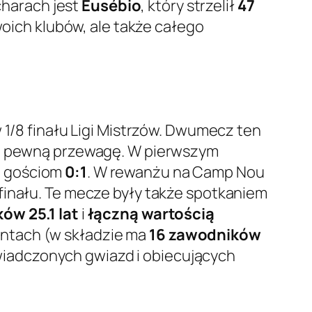
ucharach jest
Eusébio
, który strzelił
47
woich klubów, ale także całego
w 1/8 finału Ligi Mistrzów. Dwumecz ten
ada pewną przewagę. W pierwszym
li gościom
0:1
. W rewanżu na Camp Nou
finału. Te mecze były także spotkaniem
ów 25.1 lat
i
łączną wartością
entach (w składzie ma
16 zawodników
wiadczonych gwiazd i obiecujących