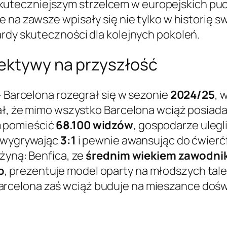
najskuteczniejszym strzelcem w europejskich p
 na zawsze wpisały się nie tylko w historię s
ardy skuteczności dla kolejnych pokoleń.
pektywy na przyszłość
– Barcelona rozegrał się w sezonie
2024/25
, 
azał, że mimo wszystko Barcelona wciąż posi
 pomieścić
68.100 widzów
, gospodarze uleg
, wygrywając
3:1
i pewnie awansując do ćwierć
żyną: Benfica, ze
średnim wiekiem zawodnik
o
, prezentuje model oparty na młodszych tal
Barcelona zaś wciąż buduje na mieszance doś