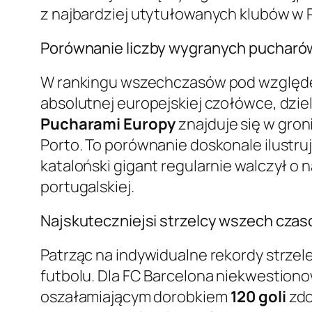
z najbardziej utytułowanych klubów w P
Porównanie liczby wygranych pucharó
W rankingu wszechczasów pod względe
absolutnej europejskiej czołówce, dzie
Pucharami Europy
znajduje się w gron
Porto. To porównanie doskonale ilustru
kataloński gigant regularnie walczył o 
portugalskiej.
Najskuteczniejsi strzelcy wszech czas
Patrząc na indywidualne rekordy strzel
futbolu. Dla FC Barcelona niekwestio
oszałamiającym dorobkiem
120 goli
zdo