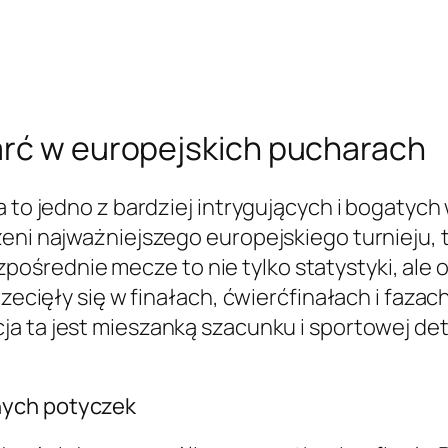
arć w europejskich pucharach
 to jedno z bardziej intrygujących i bogatych 
eni najważniejszego europejskiego turnieju, t
średnie mecze to nie tylko statystyki, ale 
przecięły się w finałach, ćwierćfinałach i fa
acja ta jest mieszanką szacunku i sportowej d
nych potyczek