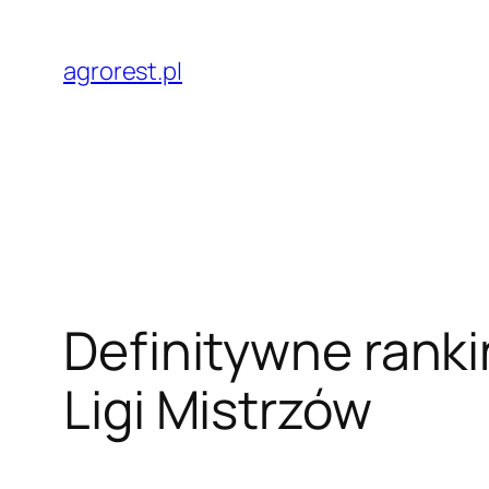
Przejdź
do
agrorest.pl
treści
Definitywne rankin
Ligi Mistrzów