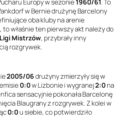
u Pucharu Europy w sezonie
1960/61
. To
Wankdorf w Bernie drużynę Barcelony
finiujące oba kluby na arenie
to właśnie ten pierwszy akt należy do
Ligi Mistrzów
, przybrały inny
cią rozgrywek.
nie
2005/06
drużyny zmierzyły się w
remisie
0:0
w Lizbonie i wygranej
2:0
na
nfica sensacyjnie pokonała Barcelonę
ięcia Blaugrany z rozgrywek. Z kolei w
jąc
0:0
u siebie, co potwierdziło