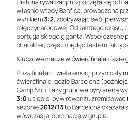
Historia rywalizacji rozpoczęła się od
właśnie wtedy Benfica, prowadzona prz
wynikiem
3:2
, zdobywając swój pierwsz
międzynarodowej. Od tamtego czasu, ch
portugalskiego giganta. Współczesne po
charakter, często będąc testem taktyc
Kluczowe mecze w ćwierćfinale i fazie
Poza finałem, wiele emocji przyniosły 
ćwierćfinale, gdzie Barcelona (później
Camp Nou. Fazy grupowe były areną wy
3:0
u siebie, by w rewanżu zremisować
sezonie
2012/13
to Barcelona okazała 
wówczas jej dominację w grupie.