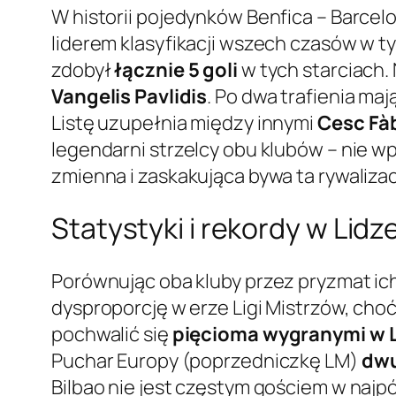
W historii pojedynków Benfica – Barcelo
liderem klasyfikacji wszech czasów w t
zdobył
łącznie 5 goli
w tych starciach. 
Vangelis Pavlidis
. Po dwa trafienia maj
Listę uzupełnia między innymi
Cesc Fà
legendarni strzelcy obu klubów – nie wp
zmienna i zaskakująca bywa ta rywalizac
Statystyki i rekordy w Lid
Porównując oba kluby przez pryzmat ic
dysproporcję w erze Ligi Mistrzów, cho
pochwalić się
pięcioma wygranymi w L
Puchar Europy (poprzedniczkę LM)
dwu
Bilbao nie jest częstym gościem w najp