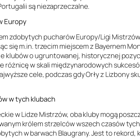
ortugalii są niezaprzeczalne.
w Europy
m zdobytych pucharów Europy/Ligi Mistrzów,
ląc się m.in. trzecim miejscem z Bayernem Mo
ie klubów o ugruntowanej, historycznej pozyc
je różnicę w skali międzynarodowych sukcesów
najwyższe cele, podczas gdy Orły z Lizbony sku
ów w tych klubach
eckie w Lidze Mistrzów, oba kluby mogą poszc
nowanym królem strzelców wszech czasów tych
bytych w barwach Blaugrany. Jest to rekord, 