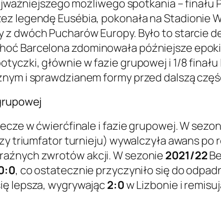
 najważniejszego możliwego spotkania – finał
ez legendę Eusébia, pokonała na Stadionie 
y z dwóch Pucharów Europy. Było to starcie de
oć Barcelona zdominowała późniejsze epoki, 
tyczki, głównie w fazie grupowej i 1/8 finału
znym i sprawdzianem formy przed dalszą częś
 grupowej
mecze w ćwierćfinale i fazie grupowej. W sezo
szy triumfator turnieju) wywalczyła awans po 
raźnych zwrotów akcji. W sezonie
2021/22
Be
0:0
, co ostatecznie przyczyniło się do odpadn
się lepsza, wygrywając
2:0
w Lizbonie i remisu