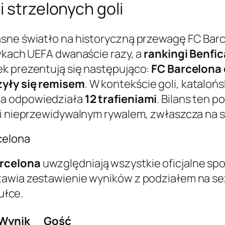
 strzelonych goli
sne światło na historyczną przewagę FC Barcel
ywkach UEFA dwanaście razy, a
rankingi Benfic
ek prezentują się następująco:
FC Barcelona 
zyły się remisem
. W kontekście goli, kataloń
ca odpowiedziała
12 trafieniami
. Bilans ten 
 i nieprzewidywalnym rywalem, zwłaszcza na 
celona
arcelona
uwzględniają wszystkie oficjalne spo
tawia zestawienie wyników z podziałem na se
ułce.
Wynik
Gość