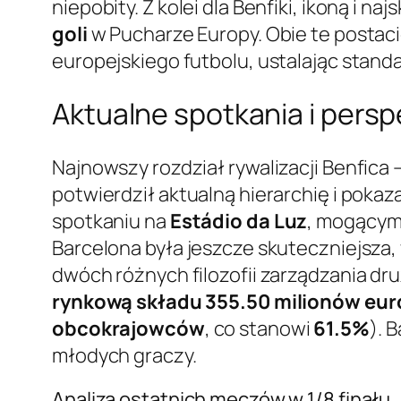
niepobity. Z kolei dla Benfiki, ikoną i 
goli
w Pucharze Europy. Obie te postacie
europejskiego futbolu, ustalając stand
Aktualne spotkania i pers
Najnowszy rozdział rywalizacji Benfica 
potwierdził aktualną hierarchię i pok
spotkaniu na
Estádio da Luz
, mogącym
Barcelona była jeszcze skuteczniejsza
dwóch różnych filozofii zarządzania dru
rynkową składu 355.50 milionów eur
obcokrajowców
, co stanowi
61.5%
). 
młodych graczy.
Analiza ostatnich meczów w 1/8 finału