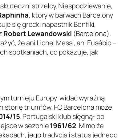
o skuteczni strzelcy. Niespodziewanie,
Raphinha
, który w barwach Barcelony
je się grecki napastnik Benfiki,
z
Robert Lewandowski
(Barcelona).
yć, że ani Lionel Messi, ani Eusébio –
ich spotkaniach, co pokazuje, jak
ym turnieju Europy, widać wyraźną
 historię triumfów. FC Barcelona może
014/15
. Portugalski klub sięgnął po
miejsce w sezonie
1961/62
. Mimo że
kadach, jego tradycja i status jednego