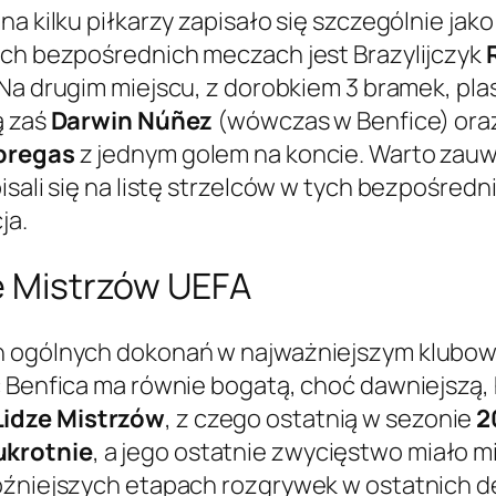
na kilku piłkarzy zapisało się szczególnie jak
ych bezpośrednich meczach jest Brazylijczyk
Na drugim miejscu, z dorobkiem 3 bramek, plasu
ą zaś
Darwin Núñez
(wówczas w Benfice) ora
bregas
z jednym golem na koncie. Warto zauważ
isali się na listę strzelców w tych bezpośredn
ja.
ze Mistrzów UEFA
h ogólnych dokonań w najważniejszym klubow
ć Benfica ma równie bogatą, choć dawniejszą,
idze Mistrzów
, z czego ostatnią w sezonie
2
krotnie
, a jego ostatnie zwycięstwo miało 
óźniejszych etapach rozgrywek w ostatnich de