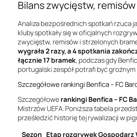
Bilans zwycięstw, remisów i
Analiza bezpośrednich spotkań rzuca ja
kluby spotkały się w oficjalnych rozgr
zwycięstw, remisów i strzelonych bram
wygrała 2 razy, a 4 spotkania zakońc
łącznie 17 bramek
, podczas gdy Benfi
portugalski zespół potrafi być groźnym
Szczegółowe rankingi Benfica – FC Bar
Szczegółowe
rankingi Benfica – FC B
Mistrzów UEFA. Poniższa tabela przeds
prześledzić historię tej rywalizacji w pig
Sezon
Etap rozgrywek
Gospodarz