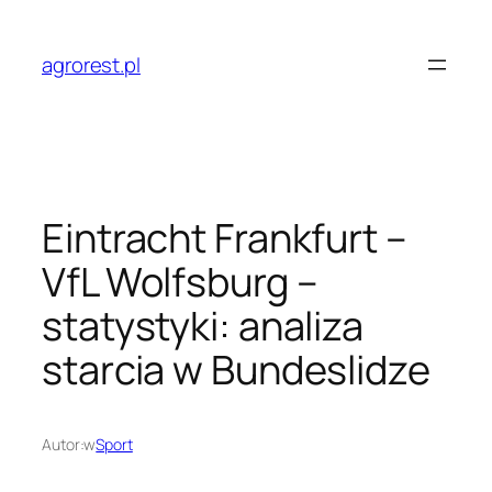
Przejdź
do
agrorest.pl
treści
Eintracht Frankfurt –
VfL Wolfsburg –
statystyki: analiza
starcia w Bundeslidze
Autor:
w
Sport