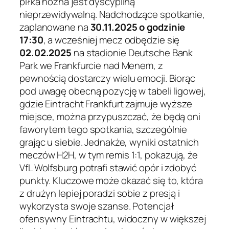
piłka nożna jest dyscypliną
nieprzewidywalną. Nadchodzące spotkanie,
zaplanowane na
30.11.2025 o godzinie
17:30
, a wcześniej mecz odbędzie się
02.02.2025
na stadionie Deutsche Bank
Park we Frankfurcie nad Menem, z
pewnością dostarczy wielu emocji. Biorąc
pod uwagę obecną pozycję w tabeli ligowej,
gdzie Eintracht Frankfurt zajmuje wyższe
miejsce, można przypuszczać, że będą oni
faworytem tego spotkania, szczególnie
grając u siebie. Jednakże, wyniki ostatnich
meczów H2H, w tym remis 1:1, pokazują, że
VfL Wolfsburg potrafi stawić opór i zdobyć
punkty. Kluczowe może okazać się to, która
z drużyn lepiej poradzi sobie z presją i
wykorzysta swoje szanse. Potencjał
ofensywny Eintrachtu, widoczny w większej