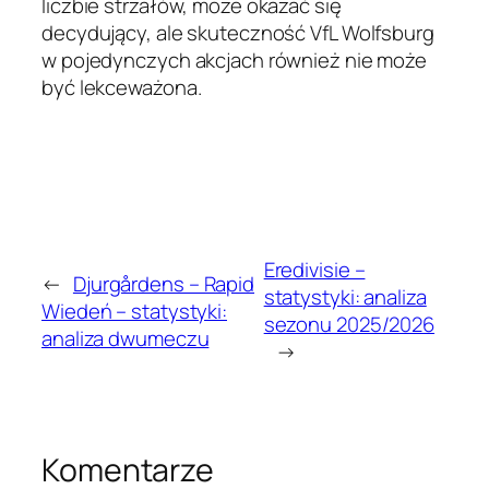
liczbie strzałów, może okazać się
decydujący, ale skuteczność VfL Wolfsburg
w pojedynczych akcjach również nie może
być lekceważona.
Eredivisie –
←
Djurgårdens – Rapid
statystyki: analiza
Wiedeń – statystyki:
sezonu 2025/2026
analiza dwumeczu
→
Komentarze