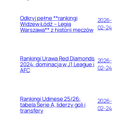
Odkryj pełne **rankingi
2026-
Widzew Łódź – Legia
02-24
Warszawa** z historii meczów
Rankingi Urawa Red Diamonds
2026-
2024: dominacja w J1 League i
02-24
AFC
Rankingi Udinese 25/26:
2026-
tabela Serie A, liderzy goli i
02-24
transfery