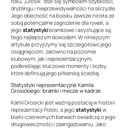
roku, „Grosik” stał się symbolem szybkości,
dryblingu i nieprzewidywalności na skrzydle.
Jego obecność na boisku zawsze niosła ze
sobą potencjalne zagrożenie dla rywali, a
jego
statystyki
bramkowe i asystujące są
tego najlepszym dowodem. W niniejszym
artykule przyjrzymy się szczegółowo jego
osiągnięciom, zarówno na poziomie
klubowym, jak i reprezentacyjnym,
podkreślając kluczowe momenty i liczby,
które definiują jego piłkarską ścieżkę.
Statystyki reprezentacyjne Kamila
Grosickiego: bramki i mecze w kadrze
Kamil Grosicki jest ważną postacią w historii
reprezentacji Polski, a jego
statystyki
w
biało-czerwonych barwach świadczą o jego
długowieczności i zaangażowaniu. Jako