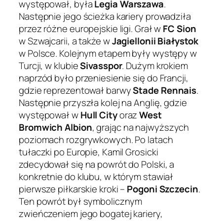
występował, była
Legia Warszawa
.
Następnie jego ścieżka kariery prowadziła
przez różne europejskie ligi. Grał w
FC Sion
w Szwajcarii, a także w
Jagiellonii Białystok
w Polsce. Kolejnym etapem były występy w
Turcji, w klubie
Sivasspor
. Dużym krokiem
naprzód było przeniesienie się do Francji,
gdzie reprezentował barwy
Stade Rennais
.
Następnie przyszła kolej na Anglię, gdzie
występował w
Hull City
oraz
West
Bromwich Albion
, grając na najwyższych
poziomach rozgrywkowych. Po latach
tułaczki po Europie, Kamil Grosicki
zdecydował się na powrót do Polski, a
konkretnie do klubu, w którym stawiał
pierwsze piłkarskie kroki –
Pogoni Szczecin
.
Ten powrót był symbolicznym
zwieńczeniem jego bogatej kariery,