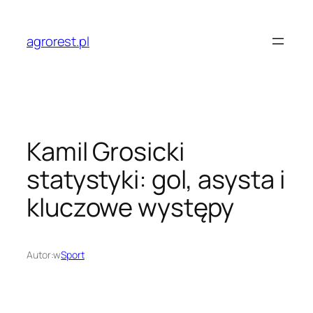
Przejdź
do
agrorest.pl
treści
Kamil Grosicki
statystyki: gol, asysta i
kluczowe występy
Autor:
w
Sport