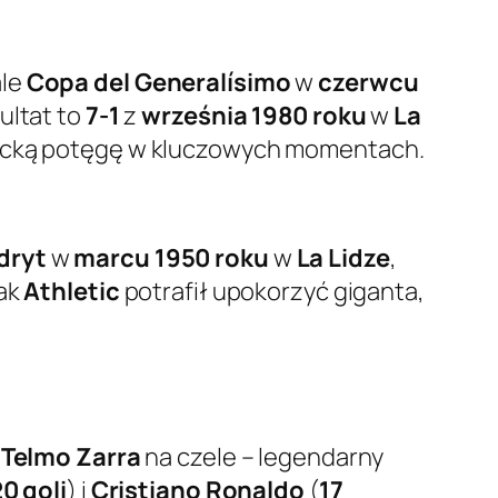
ale
Copa del Generalísimo
w
czerwcu
ultat to
7-1
z
września 1980 roku
w
La
drycką potęgę w kluczowych momentach.
dryt
w
marcu 1950 roku
w
La Lidze
,
jak
Athletic
potrafił upokorzyć giganta,
z
Telmo Zarra
na czele – legendarny
0 goli
) i
Cristiano Ronaldo
(
17