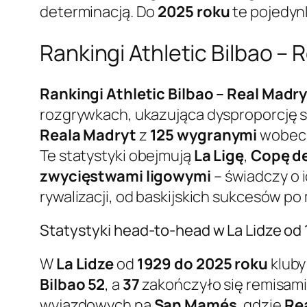
determinacją. Do
2025 roku
te pojedynk
Rankingi Athletic Bilbao –
Rankingi Athletic Bilbao – Real Madr
rozgrywkach, ukazująca dysproporcję si
Reala Madryt
z
125 wygranymi
wobe
Te statystyki obejmują
La Ligę
,
Copę de
zwycięstwami ligowymi
– świadczy o 
rywalizacji, od baskijskich sukcesów p
Statystyki head-to-head w La Lidze od
W
La Lidze
od
1929 do 2025 roku
kluby
Bilbao
52
, a
37
zakończyło się remisami.
wyjazdowych na
San Mamés
, gdzie
Re