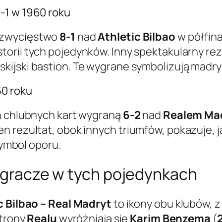
-1 w 1960 roku
e zwycięstwo
8-1
nad
Athletic Bilbao
w półfin
storii tych pojedynków. Inny spektakularny rez
skijski bastion. Te wygrane symbolizują ma
50 roku
h chlubnych kart wygraną
6-2
nad
Realem Ma
n rezultat, obok innych triumfów, pokazuje, 
symbol oporu.
wi gracze w tych pojedynkach
 Bilbao – Real Madryt
to ikony obu klubów, 
strony
Realu
wyróżniają się
Karim Benzema
(
2