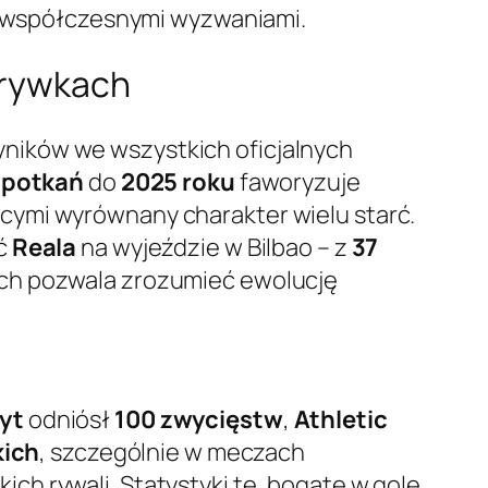
 z współczesnymi wyzwaniami.
grywkach
ników we wszystkich oficjalnych
spotkań
do
2025 roku
faworyzuje
jącymi wyrównany charakter wielu starć.
ć
Reala
na wyjeździe w Bilbao – z
37
nych pozwala zrozumieć ewolucję
yt
odniósł
100 zwycięstw
,
Athletic
kich
, szczególnie w meczach
ich rywali. Statystyki te, bogate w gole