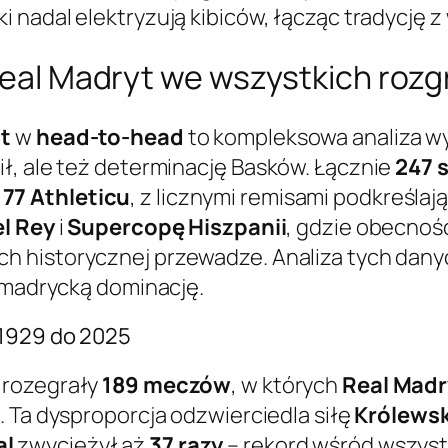
i nadal elektryzują kibiców, łącząc tradycję
 Real Madryt we wszystkich roz
yt
w
head-to-head
to kompleksowa analiza wy
ł, ale też determinację Basków. Łącznie
247 
c
77
Athleticu
, z licznymi remisami podkreśla
l Rey
i
Supercopę Hiszpanii
, gdzie obecnoś
ich historycznej przewadze. Analiza tych da
o madrycką dominację.
 1929 do 2025
 rozegrały
189 meczów
, w których
Real Madr
 Ta dysproporcja odzwierciedla siłę
Królews
al
zwyciężył aż
37 razy
– rekord wśród wszystk