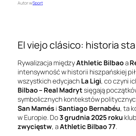
Autor:
w
Sport
El viejo clásico: historia s
Rywalizacja między
Athletic Bilbao
a
R
intensywność w historii hiszpańskiej pił
wszystkich edycjach
La Ligi
, co czyni 
Bilbao – Real Madryt
sięgają początków
symbolicznych kontekstów politycznyc
San Mamés
i
Santiago Bernabéu
, ta 
w Europie. Do
3 grudnia 2025 roku
klub
zwycięstw
, a
Athletic Bilbao
77
.