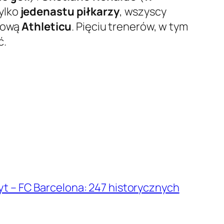
Tylko
jedenastu piłkarzy
, wszyscy
erową
Athleticu
. Pięciu trenerów, w tym
ć.
yt – FC Barcelona: 247 historycznych