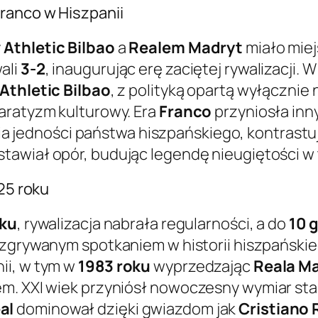
ranco w Hiszpanii
y
Athletic Bilbao
a
Realem Madryt
miało mie
ali
3-2
, inaugurując erę zaciętej rywalizacji.
Athletic Bilbao
, z polityką opartą wyłącznie
aratyzm kulturowy. Era
Franco
przyniosła inn
jedności państwa hiszpańskiego, kontrastuj
stawiał opór, budując legendę nieugiętości w
025 roku
oku
, rywalizacja nabrała regularności, a do
10 
ozgrywanym spotkaniem w historii hiszpańskie
ii, w tym w
1983 roku
wyprzedzając
Reala M
em. XXI wiek przyniósł nowoczesny wymiar s
al
dominował dzięki gwiazdom jak
Cristiano