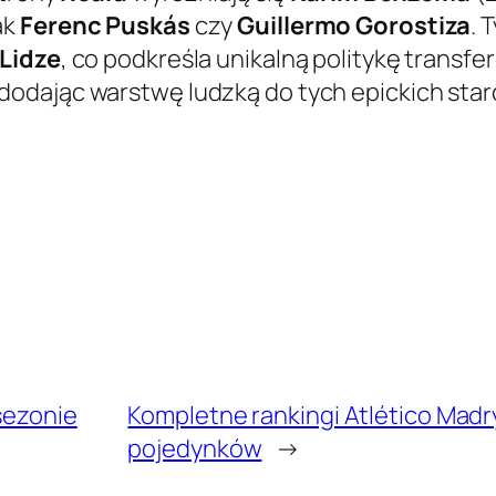
ak
Ferenc Puskás
czy
Guillermo Gorostiza
. 
 Lidze
, co podkreśla unikalną politykę transf
 dodając warstwę ludzką do tych epickich star
sezonie
Kompletne rankingi Atlético Madr
pojedynków
→