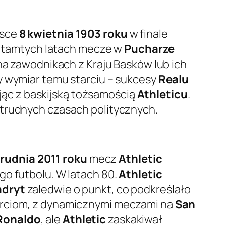
jsce
8 kwietnia 1903 roku
w finale
 W tamtych latach mecze w
Pucharze
 na zawodnikach z Kraju Basków lub ich
y wymiar temu starciu – sukcesy
Realu
ąc z baskijską tożsamością
Athleticu
.
 trudnych czasach politycznych.
grudnia 2011 roku
mecz
Athletic
go futbolu. W latach 80.
Athletic
adryt
zaledwie o punkt, co podkreślało
tarciom, z dynamicznymi meczami na
San
 Ronaldo
, ale
Athletic
zaskakiwał