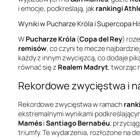
i emocje, podkreślają, jak
rankingi Athl
Wyniki w Pucharze Króla i Supercopa Hi
W
Pucharze Króla
(
Copa del Rey
) roz
remisów
, co czyni te mecze najbardzie
każdy z innym zwycięzcą, co dodaje pik
równać się z
Realem Madryt
, tworząc
Rekordowe zwycięstwa i n
Rekordowe zwycięstwa w ramach
rank
ekstremalnymi wynikami podkreślającym
Mamés
i
Santiago Bernabéu
, przycią
triumfy. Te wydarzenia, rozłożone na d