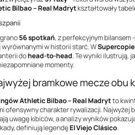
etic Bilbao – Real Madryt
kształtowały tabel
szpanii
egrano
56 spotkań
, z perfekcyjnym bilansem 
j wyrównanymi w historii starć. W
Supercopie 
anterii do
head-to-head
. Te wyniki ilustrują,
 niezapomniane momenty.
ajwyżej bramkowe mecze obu 
ingów Athletic Bilbao – Real Madryt
to kwin
i ofensywny charakter rywalizacji. Najwyżej
gają uwagę kibiców, a analizy wyników pokazuj
ekady, definiują legendę
El Viejo Clásico
.