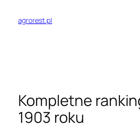
Przejdź
do
agrorest.pl
treści
Kompletne ranking
1903 roku