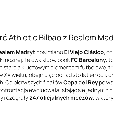
tarć Athletic Bilbao z Realem Ma
ealem Madryt
nosi miano
El Viejo Clásico
, c
ki nożnej. Te dwa kluby, obok
FC Barcelony
, 
ich starcia kluczowym elementem futbolowej tr
 XX wieku, obejmując ponad sto lat emocji, d
h. Od pierwszych finałów
Copa del Rey
po ws
konfrontacja ewoluowała, stając się jednym z 
y rozegrały
247 oficjalnych meczów
, w któ