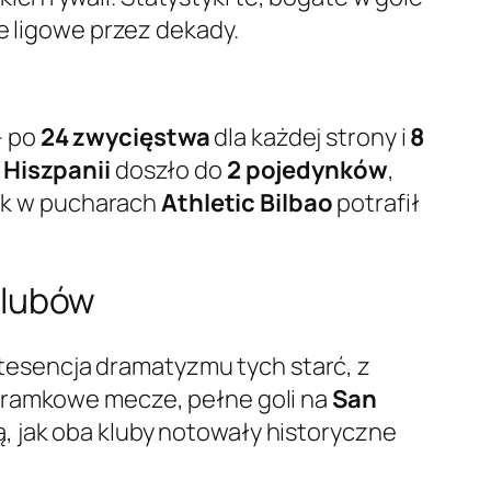
e ligowe przez dekady.
– po
24 zwycięstwa
dla każdej strony i
8
Hiszpanii
doszło do
2 pojedynków
,
 jak w pucharach
Athletic Bilbao
potrafił
klubów
tesencja dramatyzmu tych starć, z
 bramkowe mecze, pełne goli na
San
ą, jak oba kluby notowały historyczne