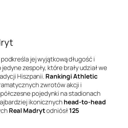
dryt
o podkreśla jej wyjątkową długość i
to jedyne zespoły, które brały udział we
adycji Hiszpanii.
Rankingi Athletic
ramatycznych zwrotów akcji i
półczesne pojedynki na stadionach
najbardziej ikonicznych
head-to-head
rych
Real Madryt
odniósł
125