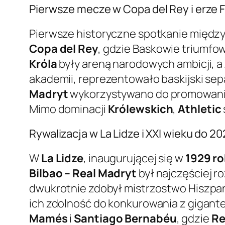
Pierwsze mecze w Copa del Rey i erze F
Pierwsze historyczne spotkanie międz
Copa del Rey
, gdzie Baskowie triumfow
Króla
były areną narodowych ambicji, a
akademii, reprezentowało baskijski sep
Madryt
wykorzystywano do promowania 
Mimo dominacji
Królewskich
,
Athletic
Rywalizacja w La Lidze i XXI wieku do 2
W
La Lidze
, inaugurującej się w
1929 r
Bilbao – Real Madryt
był najczęściej r
dwukrotnie zdobył mistrzostwo Hiszpan
ich zdolność do konkurowania z gigant
Mamés
i
Santiago Bernabéu
, gdzie
Re