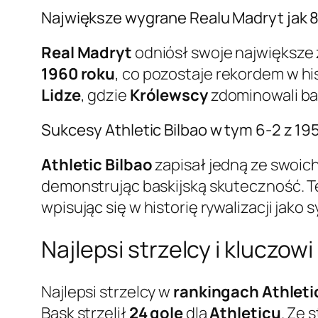
Największe wygrane Realu Madryt jak 8
Real Madryt
odniósł swoje największ
1960 roku
, co pozostaje rekordem w hi
Lidze
, gdzie
Królewscy
zdominowali ba
Sukcesy Athletic Bilbao w tym 6-2 z 19
Athletic Bilbao
zapisał jedną ze swoic
demonstrując baskijską skuteczność. Te
wpisując się w historię rywalizacji jako 
Najlepsi strzelcy i kluczo
Najlepsi strzelcy w
rankingach Athletic
Bask strzelił
24 gole
dla
Athleticu
. Ze 