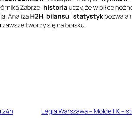
órnika Zabrze,
historia
uczy, że w piłce nożn
ą. Analiza
H2H
,
bilansu
i
statystyk
pozwala n
u
zawsze tworzy się na boisku.
u 24h
Legia Warszawa – Molde FK – s