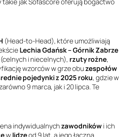
 takie jak Sofascore oferują bogactwo
H
(Head-to-Head), które umożliwiają
tekście
Lechia Gdańsk – Górnik Zabrze
(celnych i niecelnych),
rzuty rożne
,
yfikację wzorców w grze obu
zespołów
rednie pojedynki z 2025 roku
, gdzie w
zarówno 9 marca, jak i 20 lipca. Te
ocena indywidualnych
zawodników
i ich
ce
w
lidze
od 9 lat, a jego łączna