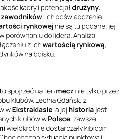
jakość kadry i potencjał
drużyny
.
i
zawodników
, ich doświadczenie i
artości rynkowej
nie są tu podane, jej
 porównaniu do lidera. Analiza
ołączeniu z ich
wartością rynkową
,
edynków na boisku.
rto spojrzeć na ten
mecz
nie tylko przez
bu klubów. Lechia Gdańsk, z
ów w
Ekstraklasie
, a jej
historia
jest
wanych klubów w
Polsce
, zawsze
mi
wielokrotnie dostarczały kibicom
 Choć obecna sytuacja punktowa i