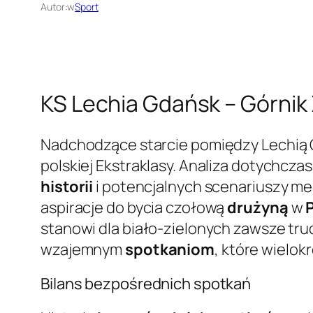
Autor:
w
Sport
KS Lechia Gdańsk – Górnik Z
Nadchodzące starcie pomiędzy Lechią G
polskiej Ekstraklasy. Analiza dotychcz
historii
i potencjalnych scenariuszy m
aspiracje do bycia czołową
drużyną
w
stanowi dla biało-zielonych zawsze tr
wzajemnym
spotkaniom
, które wielok
Bilans bezpośrednich spotkań