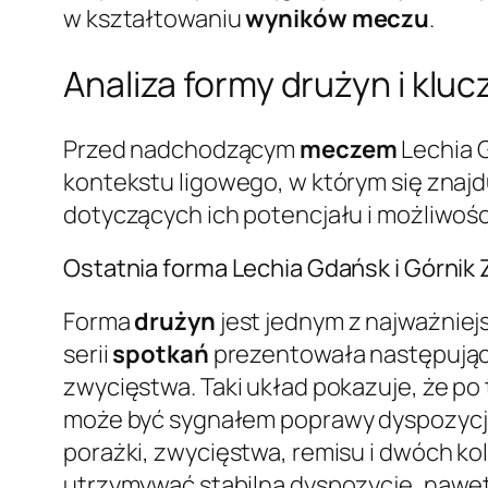
w kształtowaniu
wyników
meczu
.
Analiza formy drużyn i klu
Przed nadchodzącym
meczem
Lechia G
kontekstu ligowego, w którym się znajd
dotyczących ich potencjału i możliwośc
Ostatnia forma Lechia Gdańsk i Górnik
Forma
drużyn
jest jednym z najważnie
serii
spotkań
prezentowała następując
zwycięstwa. Taki układ pokazuje, że po
może być sygnałem poprawy dyspozycji. 
porażki, zwycięstwa, remisu i dwóch ko
utrzymywać stabilną dyspozycję, nawet 