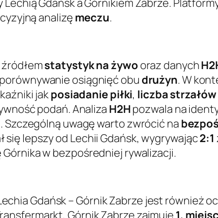
 Lechią Gdańsk a Górnikiem Zabrze. Platformy
ecyzyjną analizę
meczu
.
m źródłem
statystyk na żywo
oraz danych
H2
 porównywanie osiągnięć obu
drużyn
. W kon
kaźniki jak
posiadanie piłki
,
liczba strzałów
tywność podań. Analiza
H2H
pozwala na ident
ń. Szczególną uwagę warto zwrócić na
bezpoś
ł się lepszy od Lechii Gdańsk, wygrywając
2:1
Górnika w bezpośredniej rywalizacji.
echia Gdańsk – Górnik Zabrze jest również 
ransfermarkt, Górnik Zabrze zajmuje
1. miejs