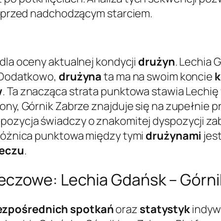
ej przed nadchodzącym starciem.
 dla oceny aktualnej kondycji
drużyn
. Lechia 
. Dodatkowo,
drużyna
ta ma na swoim koncie
k
w
. Ta znacząca strata punktowa stawia Lechię 
rony, Górnik Zabrze znajduje się na zupełnie 
a pozycja świadczy o znakomitej dyspozycji 
 Różnica punktowa między tymi
drużynami
jes
eczu
.
czowe: Lechia Gdańsk – Górnik
ezpośrednich spotkań
oraz
statystyk
indyw