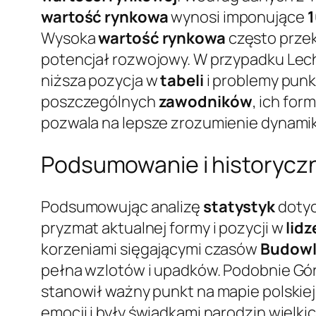
wartość rynkowa
wynosi imponujące
1
Wysoka
wartość rynkowa
często przek
potencjał rozwojowy. W przypadku Lech
niższa pozycja w
tabeli
i problemy punk
poszczególnych
zawodników
, ich for
pozwala na lepsze zrozumienie dynami
Podsumowanie i historycz
Podsumowując analizę
statystyk
doty
pryzmat aktualnej formy i pozycji w
lidz
korzeniami sięgającymi czasów
Budowl
pełna wzlotów i upadków. Podobnie Gór
stanowił ważny punkt na mapie polskiej
emocji i były świadkami narodzin wielki