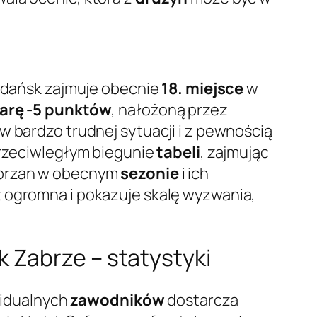
Gdańsk zajmuje obecnie
18. miejsce
w
arę -5 punktów
, nałożoną przez
w bardzo trudnej sytuacji i z pewnością
przeciwległym biegunie
tabeli
, zajmując
zabrzan w obecnym
sezonie
i ich
t ogromna i pokazuje skalę wyzwania,
 Zabrze – statystyki
idualnych
zawodników
dostarcza