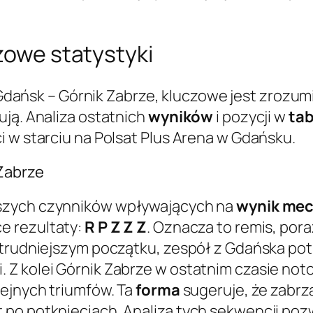
czowe statystyki
dańsk – Górnik Zabrze, kluczowe jest zrozum
ują. Analiza ostatnich
wyników
i pozycji w
tab
i w starciu na Polsat Plus Arena w Gdańsku.
 Zabrze
jszych czynników wpływających na
wynik
mec
e rezultaty:
R P Z Z Z
. Oznacza to remis, pora
 trudniejszym początku, zespół z Gdańska pot
Z kolei Górnik Zabrze w ostatnim czasie not
lejnych triumfów. Ta
forma
sugeruje, że zabrza
po potknięciach. Analiza tych sekwencji pozw