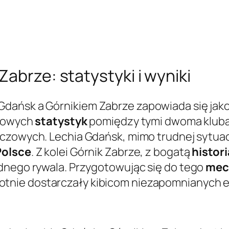
abrze: statystyki i wyniki
dańsk a Górnikiem Zabrze zapowiada się jak
asowych
statystyk
pomiędzy tymi dwoma klubam
eczowych. Lechia Gdańsk, mimo trudnej sytua
Polsce
. Z kolei Górnik Zabrze, z bogatą
histori
udnego rywala. Przygotowując się do tego
mec
rotnie dostarczały kibicom niezapomnianych em