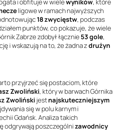
gata i obfituje w wiele
wyników
, które
mecze
ligowe w ramach najwyższych
, odnotowując
18 zwycięstw
, podczas
ziałem punktów, co pokazuje, że wiele
órnik Zabrze zdobył łącznie
53 gole
,
ację i wskazują na to, że żadna z
drużyn
rto przyjrzeć się postaciom, które
asz Zwoliński
, który w barwach Górnika
z Zwoliński
jest
najskuteczniejszym
jdywania się w polu karnym i
hii Gdańsk. Analiza takich
rolę odgrywają poszczególni
zawodnicy