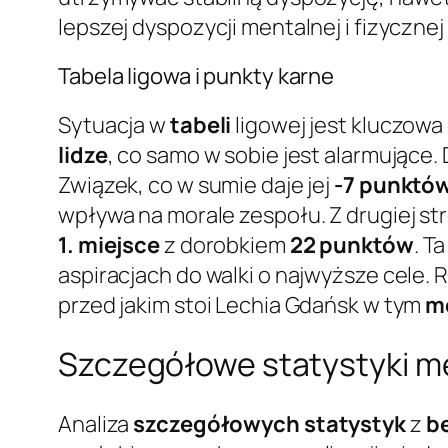
lepszej dyspozycji mentalnej i fizyczn
Tabela ligowa i punkty karne
Sytuacja w
tabeli
ligowej jest kluczowa
lidze
, co samo w sobie jest alarmujące
Związek, co w sumie daje jej
-7 punktó
wpływa na morale zespołu. Z drugiej st
1. miejsce
z dorobkiem
22 punktów
. T
aspiracjach do walki o najwyższe cele.
przed jakim stoi Lechia Gdańsk w tym
m
Szczegółowe statystyki me
Analiza
szczegółowych statystyk
z
b