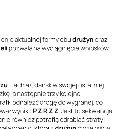
ienie aktualnej formy obu
drużyn
oraz
eli
pozwala na wyciągnięcie wniosków
zu
. Lechia Gdańsk w swojej ostatniej
żkę, a następnie trzy kolejne
rafił odnaleźć drogę do wygranej, co
ował wyniki:
P Z R Z Z
. Jest to sekwencja
nie również potrafią odrabiać straty i
ala ocenić, która z
drużyn
może być w