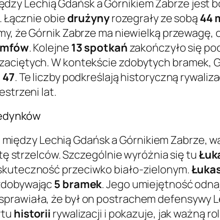
dzy Lechią Gdańsk a Górnikiem Zabrze jest bo
. Łącznie obie
drużyny
rozegrały ze sobą
44 
imy, że Górnik Zabrze ma niewielką przewagę
iumfów
. Kolejne
13 spotkań
zakończyło się pod
zaciętych. W kontekście zdobytych bramek, G
h
47
. Te liczby podkreślają historyczną rywaliz
strzeni lat.
ojedynków
ń
między Lechią Gdańsk a Górnikiem Zabrze, wa
stę strzelców. Szczególnie wyróżnia się tu
Łuk
skuteczność przeciwko biało-zielonym.
Łukas
 zdobywając
5 bramek
. Jego umiejętność odna
prawiała, że był on postrachem defensywy Lec
ytu
historii
rywalizacji i pokazuje, jak ważną 