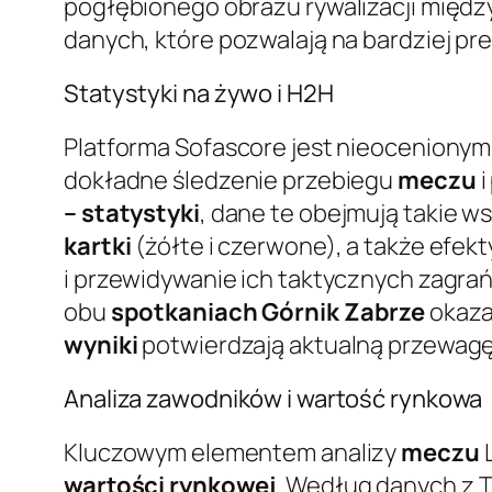
pogłębionego obrazu rywalizacji między
danych, które pozwalają na bardziej pr
Statystyki na żywo i H2H
Platforma Sofascore jest nieoceniony
dokładne śledzenie przebiegu
meczu
i
– statystyki
, dane te obejmują takie ws
kartki
(żółte i czerwone), a także efek
i przewidywanie ich taktycznych zagra
obu
spotkaniach
Górnik Zabrze
okaza
wyniki
potwierdzają aktualną przewagę 
Analiza zawodników i wartość rynkowa
Kluczowym elementem analizy
meczu
L
wartości rynkowej
. Według danych z T