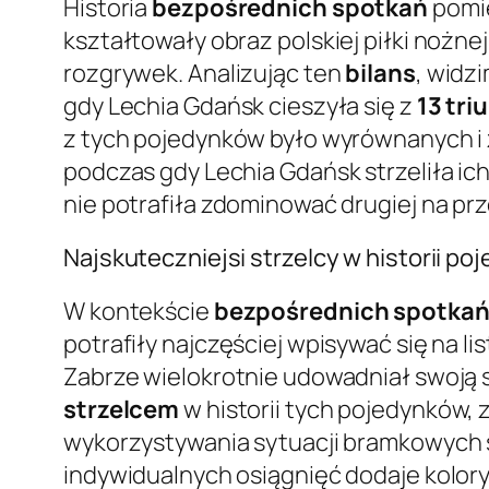
Historia
bezpośrednich spotkań
pomię
kształtowały obraz polskiej piłki nożnej
rozgrywek. Analizując ten
bilans
, widz
gdy Lechia Gdańsk cieszyła się z
13 tr
z tych pojedynków było wyrównanych i 
podczas gdy Lechia Gdańsk strzeliła ic
nie potrafiła zdominować drugiej na prze
Najskuteczniejsi strzelcy w historii p
W kontekście
bezpośrednich spotka
potrafiły najczęściej wpisywać się na li
Zabrze wielokrotnie udowadniał swoją 
strzelcem
w historii tych pojedynków,
wykorzystywania sytuacji bramkowych s
indywidualnych osiągnięć dodaje kolor