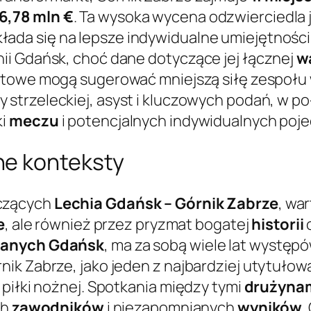
6,78 mln €
. Ta wysoka wycena odzwierciedla 
łada się na lepsze indywidualne umiejętnośc
ii Gdańsk, choć dane dotyczące jej łącznej
w
towe mogą sugerować mniejszą siłę zespołu w
my strzeleckiej, asyst i kluczowych podań, w p
ki
meczu
i potencjalnych indywidualnych poj
ne konteksty
czących
Lechia Gdańsk – Górnik Zabrze
, wa
e
, ale również przez pryzmat bogatej
historii
o
anych Gdańsk
, ma za sobą wiele lat występ
nik Zabrze, jako jeden z najbardziej utytuło
 piłki nożnej. Spotkania między tymi
drużyna
ch
zawodników
i niezapomnianych
wyników
.