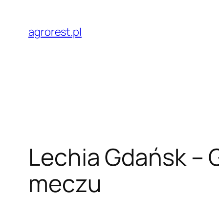
Przejdź
do
agrorest.pl
treści
Lechia Gdańsk – G
meczu