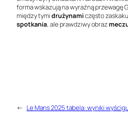
forma wskazują na wyraźną przewagę G
między tymi
drużynami
często zaskakuj
spotkania
, ale prawdziwy obraz
mecz
←
Le Mans 2025 tabela: wyniki wyścig