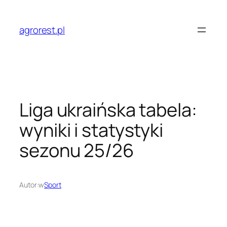
Przejdź
do
agrorest.pl
treści
Liga ukraińska tabela:
wyniki i statystyki
sezonu 25/26
Autor:
w
Sport