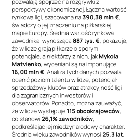
pozwalają spojrzeć na rozgrywki z
perspektywy ekonomicznej. Łączna wartość
rynkowa ligi, szacowana na
390,38 mln €
,
świadczy o jej znaczeniu na piłkarskiej
mapie Europy. Średnia wartość rynkowa
zawodnika, wynosząca
887 tys. €
, pokazuje,
że w lidze grają piłkarze o sporym
potencjale, a niektórzy z nich, jak
Mykola
Matvienko
, wyceniani są na imponujące
16,00 mln €
. Analiza tych danych pozwala
ocenić poziom talentu w lidze, potencjał
sprzedażowy klubów oraz atrakcyjność ligi
dla zagranicznych inwestorów i
obserwatorów. Ponadto, można zauważyć,
że w lidze występuje
115 obcokrajowców
,
co stanowi
26,1% zawodników
,
podkreślając jej międzynarodowy charakter.
Średnia wieku zawodników wynosi
25,3 lat
,