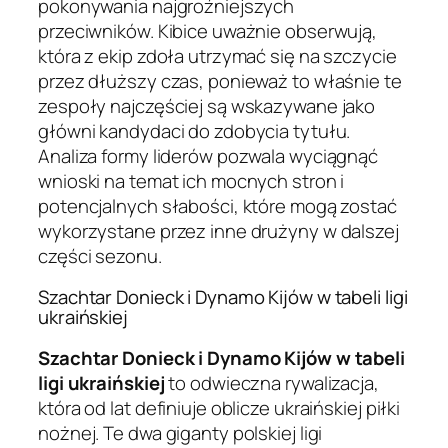
pokonywania najgroźniejszych
przeciwników. Kibice uważnie obserwują,
która z ekip zdoła utrzymać się na szczycie
przez dłuższy czas, ponieważ to właśnie te
zespoły najczęściej są wskazywane jako
główni kandydaci do zdobycia tytułu.
Analiza formy liderów pozwala wyciągnąć
wnioski na temat ich mocnych stron i
potencjalnych słabości, które mogą zostać
wykorzystane przez inne drużyny w dalszej
części sezonu.
Szachtar Donieck i Dynamo Kijów w tabeli ligi
ukraińskiej
Szachtar Donieck i Dynamo Kijów w tabeli
ligi ukraińskiej
to odwieczna rywalizacja,
która od lat definiuje oblicze ukraińskiej piłki
nożnej. Te dwa giganty polskiej ligi