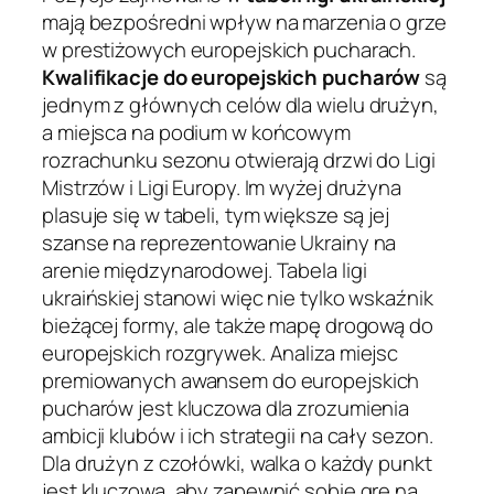
mają bezpośredni wpływ na marzenia o grze
w prestiżowych europejskich pucharach.
Kwalifikacje do europejskich pucharów
są
jednym z głównych celów dla wielu drużyn,
a miejsca na podium w końcowym
rozrachunku sezonu otwierają drzwi do Ligi
Mistrzów i Ligi Europy. Im wyżej drużyna
plasuje się w tabeli, tym większe są jej
szanse na reprezentowanie Ukrainy na
arenie międzynarodowej. Tabela ligi
ukraińskiej stanowi więc nie tylko wskaźnik
bieżącej formy, ale także mapę drogową do
europejskich rozgrywek. Analiza miejsc
premiowanych awansem do europejskich
pucharów jest kluczowa dla zrozumienia
ambicji klubów i ich strategii na cały sezon.
Dla drużyn z czołówki, walka o każdy punkt
jest kluczowa, aby zapewnić sobie grę na