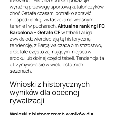
frekwencji. Historia spotkań pokazuje
wyraźną przewagę sportową katalończyków,
choć Getafe czasami potrafiło sprawić
niespodziankę, zwłaszcza na własnym
terenie i w pucharach.
Aktualne rankingi FC
Barcelona – Getafe CF
w tabeli LaLiga
zwykle odzwierciedlają tę historyczną
tendencję, z Barçą walczącą o mistrzostwo,
a Getafe często zajmującym miejsca w
środku lub dolnej części tabeli. Tendencja ta
utrzymywała się w wielu ostatnich
sezonach.
Wnioski z historycznych
wyników dla obecnej
rywalizacji
Wnioski z historycznych wyników dla