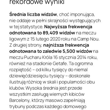
rekordowe wyniki
Średnia liczba widzów
, choć imponująca,
nie oddaje w pełni skrajności występujących
w tej statystyce.
Najwyższa frekwencja
odnotowana to 89,409 widzów
na meczu
ligowym z 15 lutego 2020 roku na Camp Nou.
Z drugiej strony,
najniższa frekwencja
odnotowana to zaledwie 5,500 widzów
na
meczu Pucharu Króla 16 stycznia 2014 roku,
również na stadionie Getafe. Ta ogromna
rozpiętość – od kilku tysięcy do niemal
dziewięćdziesięciu tysięcy – doskonale
ilustrują różnicę w skali i popularności obu
klubów. Wysoka średnia jest przede
wszystkim zasługą wiernych kibiców
Barcelony, którzy masowo zapełniają
trybuny podczas każdego domowego