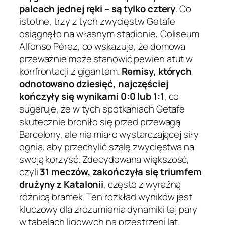
palcach jednej ręki – są tylko cztery
. Co
istotne, trzy z tych zwycięstw Getafe
osiągnęło na własnym stadionie, Coliseum
Alfonso Pérez, co wskazuje, że domowa
przeważnie może stanowić pewien atut w
konfrontacji z gigantem.
Remisy, których
odnotowano dziesięć, najczęściej
kończyły się wynikami 0:0 lub 1:1
, co
sugeruje, że w tych spotkaniach Getafe
skutecznie broniło się przed przewagą
Barcelony, ale nie miało wystarczającej siły
ognia, aby przechylić szalę zwycięstwa na
swoją korzyść. Zdecydowana większość,
czyli
31 meczów, zakończyła się triumfem
drużyny z Katalonii
, często z wyraźną
różnicą bramek. Ten rozkład wyników jest
kluczowy dla zrozumienia dynamiki tej pary
w tabelach ligowych na przestrzeni lat.