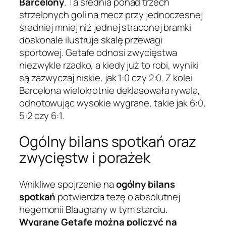
Barcelony
. Ta średnia ponad trzech
strzelonych goli na mecz przy jednoczesnej
średniej mniej niż jednej straconej bramki
doskonale ilustruje skalę przewagi
sportowej. Getafe odnosi zwycięstwa
niezwykle rzadko, a kiedy już to robi, wyniki
są zazwyczaj niskie, jak 1:0 czy 2:0. Z kolei
Barcelona wielokrotnie deklasowała rywala,
odnotowując wysokie wygrane, takie jak 6:0,
5:2 czy 6:1.
Ogólny bilans spotkań oraz
zwycięstw i porażek
Wnikliwe spojrzenie na
ogólny bilans
spotkań
potwierdza tezę o absolutnej
hegemonii Blaugrany w tym starciu.
Wygrane Getafe można policzyć na