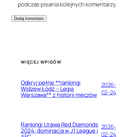
podczas pisania kolejnych komentarzy.
WIĘCEJ WPISÓW
Odkryj pełne **rankingi
2026-
Widzew Łódź – Legia
02-24
Warszawa** z historii meczów
Rankingi Urawa Red Diamonds
2026-
2024: dominacja w J1 League i
02-24
AFC