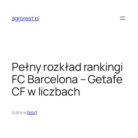
Przejdź
do
agrorest.pl
treści
Pełny rozkład rankingi
FC Barcelona – Getafe
CF w liczbach
Autor:
w
Sport