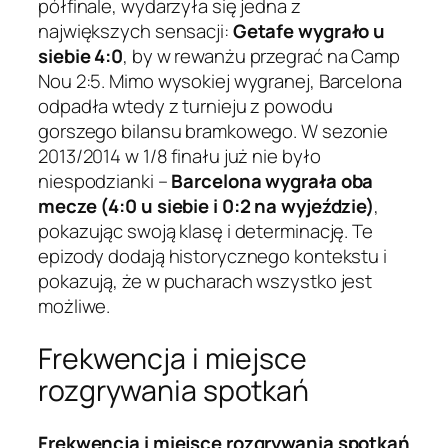
półfinale, wydarzyła się jedna z
największych sensacji:
Getafe wygrało u
siebie 4:0
, by w rewanżu przegrać na Camp
Nou 2:5. Mimo wysokiej wygranej, Barcelona
odpadła wtedy z turnieju z powodu
gorszego bilansu bramkowego. W sezonie
2013/2014 w 1/8 finału już nie było
niespodzianki –
Barcelona wygrała oba
mecze (4:0 u siebie i 0:2 na wyjeździe)
,
pokazując swoją klasę i determinację. Te
epizody dodają historycznego kontekstu i
pokazują, że w pucharach wszystko jest
możliwe.
Frekwencja i miejsce
rozgrywania spotkań
Frekwencja i miejsce rozgrywania spotkań