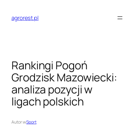
Przejdź
do
agrorest.pl
treści
Rankingi Pogoń
Grodzisk Mazowiecki:
analiza pozycji w
ligach polskich
Autor:
w
Sport