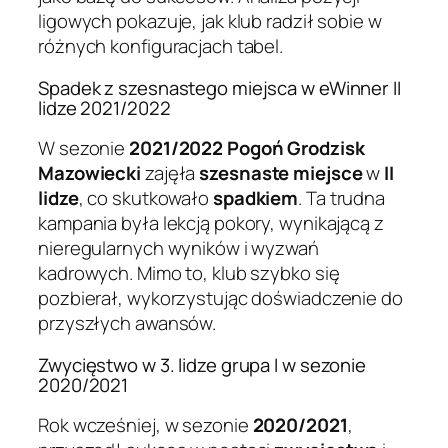
ligowych pokazuje, jak klub radził sobie w
różnych konfiguracjach tabel.
Spadek z szesnastego miejsca w eWinner II
lidze 2021/2022
W sezonie
2021/2022
Pogoń Grodzisk
Mazowiecki
zajęła
szesnaste miejsce
w
II
lidze
, co skutkowało
spadkiem
. Ta trudna
kampania była lekcją pokory, wynikającą z
nieregularnych wyników i wyzwań
kadrowych. Mimo to, klub szybko się
pozbierał, wykorzystując doświadczenie do
przyszłych awansów.
Zwycięstwo w 3. lidze grupa I w sezonie
2020/2021
Rok wcześniej, w sezonie
2020/2021
,