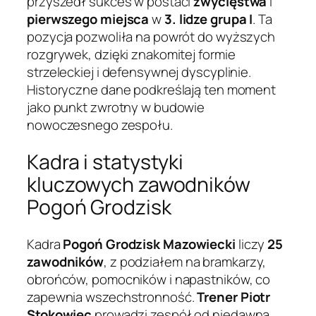
przyszedł sukces w postaci
zwycięstwa
i
pierwszego miejsca
w
3. lidze grupa I
. Ta
pozycja pozwoliła na powrót do wyższych
rozgrywek, dzięki znakomitej formie
strzeleckiej i defensywnej dyscyplinie.
Historyczne dane podkreślają ten moment
jako punkt zwrotny w budowie
nowoczesnego zespołu.
Kadra i statystyki
kluczowych zawodników
Pogoń Grodzisk
Kadra
Pogoń Grodzisk Mazowiecki
liczy
25
zawodników
, z podziałem na bramkarzy,
obrońców, pomocników i napastników, co
zapewnia wszechstronność.
Trener Piotr
Stokowiec
prowadzi zespół od niedawna,