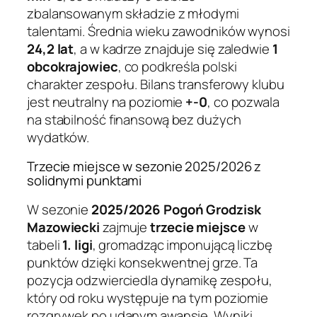
zbalansowanym składzie z młodymi
talentami. Średnia wieku zawodników wynosi
24,2 lat
, a w kadrze znajduje się zaledwie
1
obcokrajowiec
, co podkreśla polski
charakter zespołu. Bilans transferowy klubu
jest neutralny na poziomie
+-0
, co pozwala
na stabilność finansową bez dużych
wydatków.
Trzecie miejsce w sezonie 2025/2026 z
solidnymi punktami
W sezonie
2025/2026
Pogoń Grodzisk
Mazowiecki
zajmuje
trzecie miejsce
w
tabeli
1. ligi
, gromadząc imponującą liczbę
punktów dzięki konsekwentnej grze. Ta
pozycja odzwierciedla dynamikę zespołu,
który od roku występuje na tym poziomie
rozgrywek po udanym awansie. Wyniki