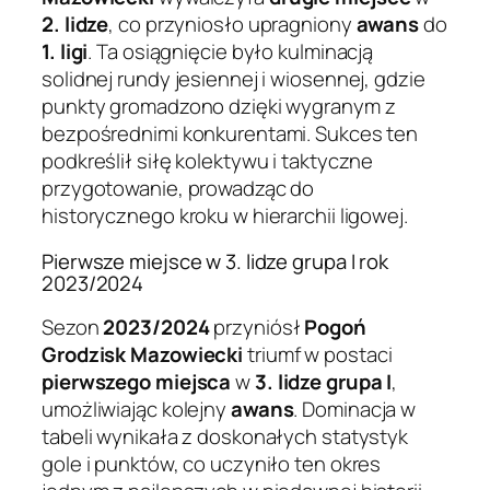
2. lidze
, co przyniosło upragniony
awans
do
1. ligi
. Ta osiągnięcie było kulminacją
solidnej rundy jesiennej i wiosennej, gdzie
punkty gromadzono dzięki wygranym z
bezpośrednimi konkurentami. Sukces ten
podkreślił siłę kolektywu i taktyczne
przygotowanie, prowadząc do
historycznego kroku w hierarchii ligowej.
Pierwsze miejsce w 3. lidze grupa I rok
2023/2024
Sezon
2023/2024
przyniósł
Pogoń
Grodzisk Mazowiecki
triumf w postaci
pierwszego miejsca
w
3. lidze grupa I
,
umożliwiając kolejny
awans
. Dominacja w
tabeli wynikała z doskonałych statystyk
gole i punktów, co uczyniło ten okres