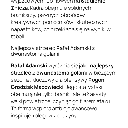
wyjazdowych i domowych na
Stadionie
Znicza
. Kadra obejmuje solidnych
bramkarzy, pewnych obrońców,
kreatywnych pomocników i skutecznych
napastników, co przekłada się na wyniki w
tabeli.
Najlepszy strzelec Rafał Adamski z
dwunastoma golami
Rafał Adamski
wyróżnia się jako
najlepszy
strzelec
z
dwunastoma golami
w bieżącym
sezonie, kluczowy dla ofensywy
Pogoń
Grodzisk Mazowiecki
. Jego statystyki
obejmują nie tylko bramki, ale też asysty i
walki powietrzne, czyniąc go filarem ataku.
Ta forma wspiera ambicje awansowe i
inspiruje kolegów z drużyny.