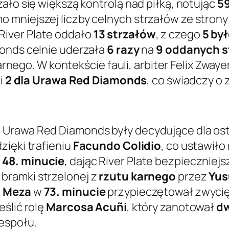
ało się większą kontrolą nad piłką, notując
5
mniejszej liczby celnych strzałów ze strony
iver Plate oddało
13 strzałów
, z czego
5 by
monds celnie uderzała
6 razy
na
9 oddanych s
karnego. W kontekście fauli, arbiter Felix Zwaye
 i
2 dla Urawa Red Diamonds
, co świadczy o
 Urawa Red Diamonds były decydujące dla os
zięki trafieniu
Facundo Colidio
, co ustawiło
w
48. minucie
, dając River Plate bezpieczniej
bramki strzelonej z
rzutu karnego
przez
Yus
o Meza
w
73. minucie
przypieczętował zwycięs
eślić rolę
Marcosa Acuñi
, który zanotował
dw
espołu.