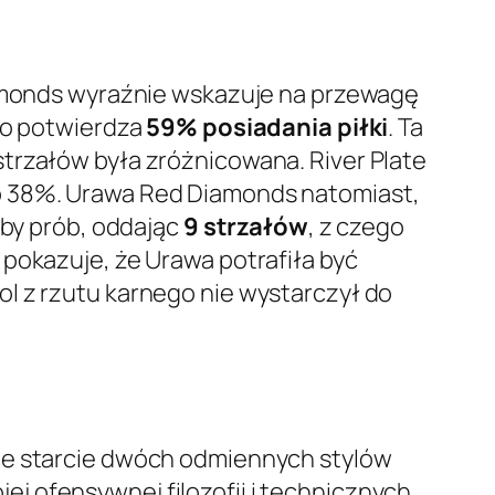
Diamonds wyraźnie wskazuje na przewagę
 co potwierdza
59% posiadania piłki
. Ta
trzałów była zróżnicowana. River Plate
ło 38%. Urawa Red Diamonds natomiast,
zby prób, oddając
9 strzałów
, z czego
 pokazuje, że Urawa potrafiła być
l z rzutu karnego nie wystarczył do
uje starcie dwóch odmiennych stylów
jej ofensywnej filozofii i technicznych