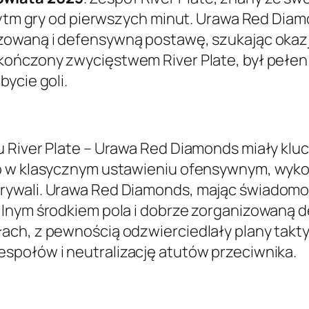
 rytm gry od pierwszych minut. Urawa Red Di
izowaną i defensywną postawę, szukając okazj
kończony zwycięstwem River Plate, był pełen
ycie goli.
 River Plate – Urawa Red Diamonds miały kluc
o w klasycznym ustawieniu ofensywnym, wyko
ywali. Urawa Red Diamonds, mając świadomoś
ilnym środkiem pola i dobrze zorganizowaną 
ach, z pewnością odzwierciedlały plany takt
społów i neutralizację atutów przeciwnika.