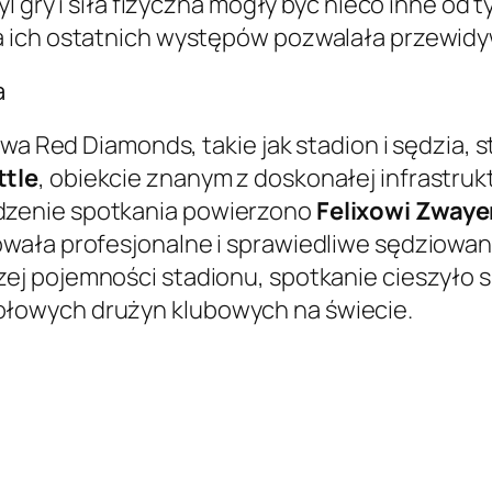
l gry i siła fizyczna mogły być nieco inne od 
a ich ostatnich występów pozwalała przewidy
a
rawa Red Diamonds, takie jak stadion i sędzia
ttle
, obiekcie znanym z doskonałej infrastrukt
zenie spotkania powierzono
Felixowi Zwaye
wała profesjonalne i sprawiedliwe sędziowan
ej pojemności stadionu, spotkanie cieszyło s
łowych drużyn klubowych na świecie.