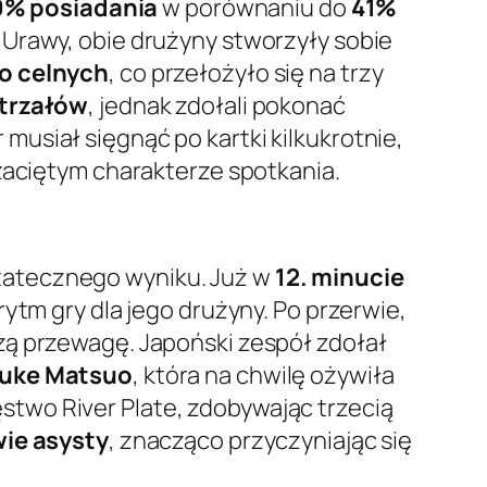
9% posiadania
w porównaniu do
41%
 Urawy, obie drużyny stworzyły sobie
ło celnych
, co przełożyło się na trzy
trzałów
, jednak zdołali pokonać
r musiał sięgnąć po kartki kilkukrotnie,
 zaciętym charakterze spotkania.
tatecznego wyniku. Już w
12. minucie
 rytm gry dla jego drużyny. Po przerwie,
szą przewagę. Japoński zespół zdołał
uke Matsuo
, która na chwilę ożywiła
two River Plate, zdobywając trzecią
ie asysty
, znacząco przyczyniając się