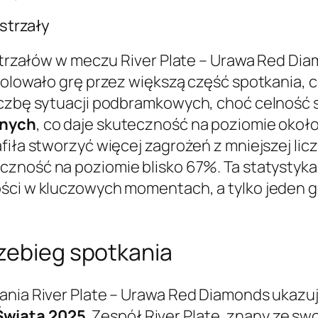
 strzały
i strzałów w meczu River Plate – Urawa Red 
trolowało grę przez większą część spotkania,
iczbę sytuacji podbramkowych, choć celność s
lnych
, co daje skuteczność na poziomie oko
fiła stworzyć więcej zagrożeń z mniejszej lic
eczność na poziomie blisko 67%. Ta statystyka
ści w kluczowych momentach, a tylko jeden go
rzebieg spotkania
kania River Plate – Urawa Red Diamonds ukaz
Świata 2025
. Zespół River Plate, znany ze swo