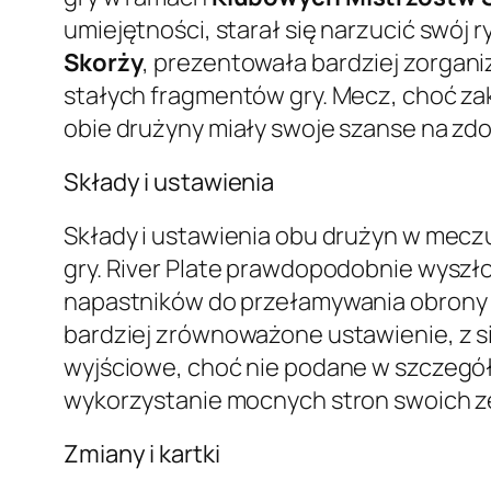
umiejętności, starał się narzucić swój
Skorży
, prezentowała bardziej zorgan
stałych fragmentów gry. Mecz, choć za
obie drużyny miały swoje szanse na zdob
Składy i ustawienia
Składy i ustawienia obu drużyn w meczu
gry. River Plate prawdopodobnie wyszł
napastników do przełamywania obrony r
bardziej zrównoważone ustawienie, z s
wyjściowe, choć nie podane w szczegół
wykorzystanie mocnych stron swoich ze
Zmiany i kartki