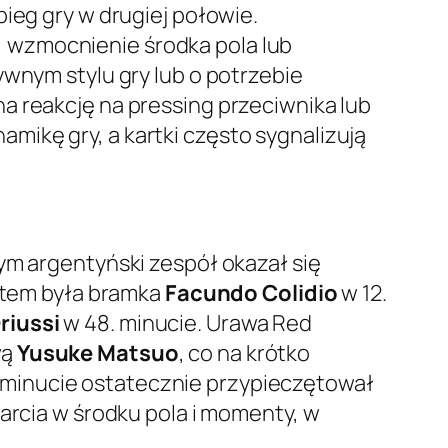
ieg gry w drugiej połowie.
 wzmocnienie środka pola lub
wnym stylu gry lub o potrzebie
 reakcję na pressing przeciwnika lub
ikę gry, a kartki często sygnalizują
ym argentyński zespół okazał się
ektem była bramka
Facundo Colidio
w 12.
riussi
w 48. minucie. Urawa Red
wą
Yusuke Matsuo
, co na krótko
 minucie ostatecznie przypieczętował
arcia w środku pola i momenty, w