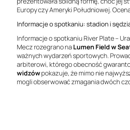
prezentowała solidną formę, choć jej sty
Europy czy Ameryki Południowej. Ocen
Informacje o spotkaniu: stadion i sędzi
Informacje o spotkaniu River Plate – U
Mecz rozegrano na
Lumen Field w Sea
ważnych wydarzeń sportowych. Prowad
arbiterowi, którego obecność gwaranto
widzów
pokazuje, że mimo nie najwyższ
mogli obserwować zmagania dwóch czo