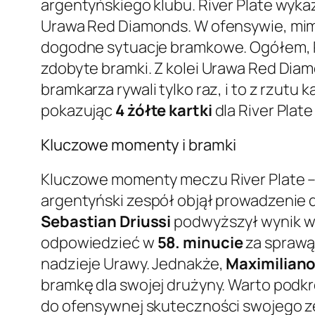
argentyńskiego klubu. River Plate wykaz
Urawa Red Diamonds. W ofensywie, mimo 
dogodne sytuacje bramkowe. Ogółem, R
zdobyte bramki. Z kolei Urawa Red Dia
bramkarza rywali tylko raz, i to z rzutu 
pokazując
4 żółte kartki
dla River Plate
Kluczowe momenty i bramki
Kluczowe momenty meczu River Plate –
argentyński zespół objął prowadzenie d
Sebastian Driussi
podwyższył wynik 
odpowiedzieć w
58. minucie
za sprawą 
nadzieje Urawy. Jednakże,
Maximilian
bramkę dla swojej drużyny. Warto podkr
do ofensywnej skuteczności swojego z