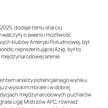
2025, dodaje temu starciu
 walczyły o awans i możliwość
łowych klubów Ameryki Południowej, był
onds, reprezentującej Azję, był to
na międzynarodowej arenie.
entem analizy potencjalnego wyniku.
u z wysokim morale i w dobrej
ch edycjach międzynarodowych pucharów
grała Ligę Mistrzów AFC, również