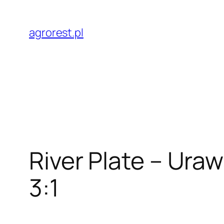
Przejdź
do
agrorest.pl
treści
River Plate – Ura
3:1