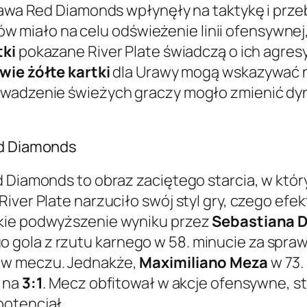
rawa Red Diamonds wpłynęły na taktykę i przeb
miało na celu odświeżenie linii ofensywnej,
tki
pokazane River Plate świadczą o ich agresy
wie żółte kartki
dla Urawy mogą wskazywać na
wadzenie świeżych graczy mogło zmienić dynam
ed Diamonds
d Diamonds to obraz zaciętego starcia, w któr
River Plate narzuciło swój styl gry, czego ef
bkie podwyższenie wyniku przez
Sebastiana D
 gola z rzutu karnego w 58. minucie za spra
ów meczu. Jednakże,
Maximiliano Meza
w 73.
k na
3:1
. Mecz obfitował w akcje ofensywne, st
potencjał.