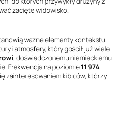
tych, do których przywykły drużyny z
wać zacięte widowisko.
, stanowią ważne elementy kontekstu.
ury i atmosfery, który gościł już wiele
rowi
, doświadczonemu niemieckiemu
ie. Frekwencja na poziomie
11 974
ię zainteresowaniem kibiców, którzy