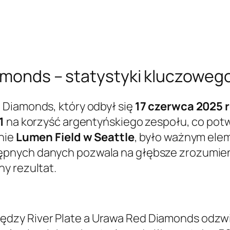
amonds – statystyki kluczowego
 Diamonds, który odbył się
17 czerwca 2025 
1
na korzyść argentyńskiego zespołu, co potw
onie
Lumen Field w Seattle
, było ważnym ele
tępnych danych pozwala na głębsze zrozumien
y rezultat.
zy River Plate a Urawa Red Diamonds odzwier