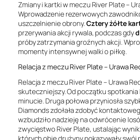
Zmiany i kartki w meczu River Plate – U
Wprowadzenie rezerwowych zawodników 
uszczelnienie obrony.
Cztery żółte kar
przerywania akcji rywala, podczas gdy
d
próby zatrzymania groźnych akcji. Wpro
momenty intensywnej walki o piłkę.
Relacja z meczu River Plate – Urawa R
Relacja z meczu River Plate – Urawa Re
skuteczniejszy. Od początku spotkania 
minucie. Druga połowa przyniosła szy
Diamonds zdołała zdobyć kontaktowego
wzbudziło nadzieję na odwrócenie los
zwycięstwo River Plate, ustalając wyni
których obie drużyny pokazywały swój 