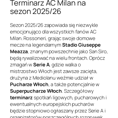
Terminarz AC Milan na
sezon 2025/26
Sezon 2025/26 zapowiada się niezwykle
emocjonująco dla wszystkich fanów AC
Milan. Rossoneri, grając swoje domowe
mecze na legendarnym
Stadio Giuseppe
Meazza
, znanym powszechnie jako San Siro,
będą rywalizować na wielu frontach. Oprócz
zmagań w
Serie A
, gdzie walka o
mistrzostwo Włoch jest zawsze zacięta,
drużyna z Mediolanu weźmie udział w
Pucharze Włoch
, a także potencjalnie w
Superpucharze Włoch
. Szczegółowy
terminarz
spotkań ligowych, pucharowych i
ewentualnych europejskich pucharów
będzie stopniowo ogłaszany przez Serie A i
organizatorów poszczególnych rozgrywek.