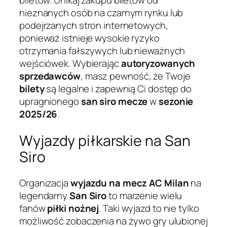
biletów. Unikaj zakupu biletów od
nieznanych osób na czarnym rynku lub
podejrzanych stron internetowych,
ponieważ istnieje wysokie ryzyko
otrzymania fałszywych lub nieważnych
wejściówek. Wybierając
autoryzowanych
sprzedawców
, masz pewność, że Twoje
bilety
są legalne i zapewnią Ci dostęp do
upragnionego
san siro mecze
w
sezonie
2025/26
.
Wyjazdy piłkarskie na San
Siro
Organizacja
wyjazdu na mecz AC Milan
na
legendarny
San Siro
to marzenie wielu
fanów
piłki nożnej
. Taki wyjazd to nie tylko
możliwość zobaczenia na żywo gry ulubionej