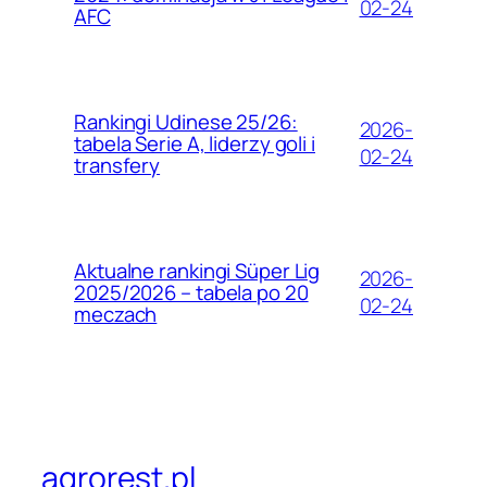
02-24
AFC
Rankingi Udinese 25/26:
2026-
tabela Serie A, liderzy goli i
02-24
transfery
Aktualne rankingi Süper Lig
2026-
2025/2026 – tabela po 20
02-24
meczach
agrorest.pl