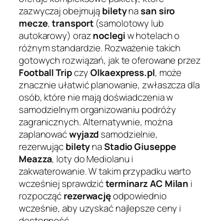
zazwyczaj obejmują
bilety
na
san siro
mecze
,
transport
(samolotowy lub
autokarowy) oraz
noclegi
w hotelach o
różnym standardzie. Rozważenie takich
gotowych rozwiązań, jak te oferowane przez
Football Trip
czy
Olkaexpress.pl
, może
znacznie ułatwić planowanie, zwłaszcza dla
osób, które nie mają doświadczenia w
samodzielnym organizowaniu podróży
zagranicznych. Alternatywnie, można
zaplanować
wyjazd
samodzielnie,
rezerwując
bilety
na
Stadio Giuseppe
Meazza
, loty do Mediolanu i
zakwaterowanie. W takim przypadku warto
wcześniej sprawdzić
terminarz
AC Milan
i
rozpocząć
rezerwację
odpowiednio
wcześnie, aby uzyskać najlepsze ceny i
dostępność.