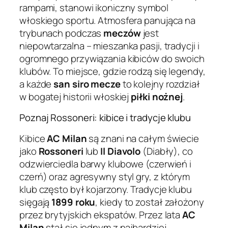
rampami, stanowi ikoniczny symbol
włoskiego sportu. Atmosfera panująca na
trybunach podczas
meczów
jest
niepowtarzalna – mieszanka pasji, tradycji i
ogromnego przywiązania kibiców do swoich
klubów. To miejsce, gdzie rodzą się legendy,
a każde
san siro mecze
to kolejny rozdział
w bogatej historii włoskiej
piłki nożnej
.
Poznaj Rossoneri: kibice i tradycje klubu
Kibice
AC Milan
są znani na całym świecie
jako
Rossoneri
lub
Il Diavolo
(Diabły), co
odzwierciedla barwy klubowe (czerwień i
czerń) oraz agresywny styl gry, z którym
klub często był kojarzony. Tradycje klubu
sięgają
1899 roku
, kiedy to został założony
przez brytyjskich ekspatów. Przez lata
AC
Milan
stał się jednym z najbardziej