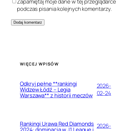
Zapamiętaj moje dane w tej przeglądarce
podczas pisania kolejnych komentarzy.
WIĘCEJ WPISÓW
Odkryj pełne **rankingi
2026-
Widzew Łódź – Legia
02-24
Warszawa** z historii meczów
Rankingi Urawa Red Diamonds
2026-
2024: dominacja w J1 League i