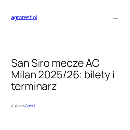
Przejdź
do
agrorest.pl
treści
San Siro mecze AC
Milan 2025/26: bilety i
terminarz
Autor:
w
Sport