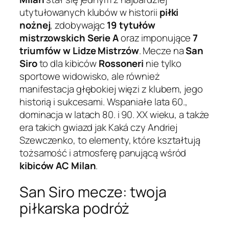
utytułowanych klubów w historii
piłki
nożnej
, zdobywając
19 tytułów
mistrzowskich Serie A
oraz imponujące
7
triumfów w Lidze Mistrzów
. Mecze na
San
Siro
to dla kibiców
Rossoneri
nie tylko
sportowe widowisko, ale również
manifestacja głębokiej więzi z klubem, jego
historią i sukcesami. Wspaniałe lata 60.,
dominacja w latach 80. i 90. XX wieku, a także
era takich gwiazd jak Kaká czy Andriej
Szewczenko, to elementy, które kształtują
tożsamość i atmosferę panującą wśród
kibiców
AC Milan
.
San Siro mecze: twoja
piłkarska podróż