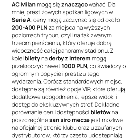
AC Milan
mogą się
znacząco
wahać. Dla
mniej prestiżowych spotkań ligowych w
Serie A
, ceny mogą zaczynać się od około
200-400 PLN
za miejsca na wyższych
poziomach trybun, czyli na tak zwanym
trzecim pierścieniu, który oferuje dobrą
widoczność całej panoramy stadionu. Z
kolei
bilety
na
derby z Interem
mogą
przekroczyć nawet
1000 PLN
, co świadczy o
ogromnym popycie i prestiżu tego
wydarzenia. Oprócz standardowych miejsc,
dostępne są również opcje VIP, które oferują
dodatkowe udogodnienia, lepsze widoki i
dostęp do ekskluzywnych stref. Dokładne
porównanie cen i dostępności
biletów
na
poszczególne
san siro mecze
jest możliwe
na oficjalnej stronie klubu oraz u zaufanych
dystrybutorów, którzy często udostępniają