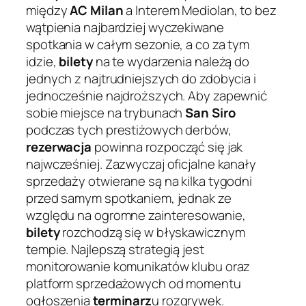
między
AC Milan
a Interem Mediolan, to bez
wątpienia najbardziej wyczekiwane
spotkania w całym sezonie, a co za tym
idzie,
bilety
na te wydarzenia należą do
jednych z najtrudniejszych do zdobycia i
jednocześnie najdroższych. Aby zapewnić
sobie miejsce na trybunach
San Siro
podczas tych prestiżowych derbów,
rezerwacja
powinna rozpocząć się jak
najwcześniej. Zazwyczaj oficjalne kanały
sprzedaży otwierane są na kilka tygodni
przed samym spotkaniem, jednak ze
względu na ogromne zainteresowanie,
bilety
rozchodzą się w błyskawicznym
tempie. Najlepszą strategią jest
monitorowanie komunikatów klubu oraz
platform sprzedażowych od momentu
ogłoszenia
terminarz
u rozgrywek.