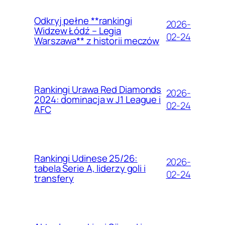
Odkryj pełne **rankingi
2026-
Widzew Łódź – Legia
02-24
Warszawa** z historii meczów
Rankingi Urawa Red Diamonds
2026-
2024: dominacja w J1 League i
02-24
AFC
Rankingi Udinese 25/26:
2026-
tabela Serie A, liderzy goli i
02-24
transfery