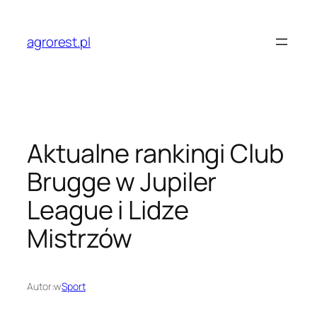
Przejdź
do
agrorest.pl
treści
Aktualne rankingi Club
Brugge w Jupiler
League i Lidze
Mistrzów
Autor:
w
Sport