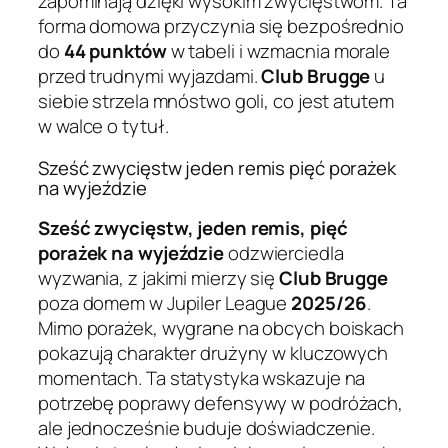
zapominają dzięki wysokim zwycięstwom. Ta
forma domowa przyczynia się bezpośrednio
do
44 punktów
w tabeli i wzmacnia morale
przed trudnymi wyjazdami.
Club Brugge
u
siebie strzela mnóstwo goli, co jest atutem
w walce o tytuł.
Sześć zwycięstw jeden remis pięć porażek
na wyjeździe
Sześć zwycięstw, jeden remis, pięć
porażek na wyjeździe
odzwierciedla
wyzwania, z jakimi mierzy się
Club Brugge
poza domem w Jupiler League
2025/26
.
Mimo porażek, wygrane na obcych boiskach
pokazują charakter drużyny w kluczowych
momentach. Ta statystyka wskazuje na
potrzebę poprawy defensywy w podróżach,
ale jednocześnie buduje doświadczenie.