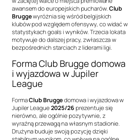
w zaciętej walce o miejsca premiowane
awansem do europejskich pucharów.
Club
Brugge
wyróżnia się wśród belgijskich
klubów pod względem ofensywy, co widać w
statystykach goals i wyników. Trzecia lokata
motywuje do dalszej pracy, zwłaszcza w
bezpośrednich starciach z liderami ligi.
Forma Club Brugge domowa
i wyjazdowa w Jupiler
League
Forma
Club Brugge
domowa i wyjazdowa w
Jupiler League
2025/26
prezentuje się
nierówno, ale ogólnie pozytywnie, z
wyraźną przewagą na własnym stadionie.
Drużyna buduje swoją pozycję dzięki
stabilnym wynikom, co wpływa na ogólne