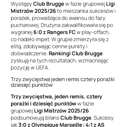
Występy
Club Brugge
w fazie grupowej
Ligi
Mistrzów 2025/26
to mieszanka sukcesów i
porażek, prowadząca do awansu do fazy
pucharowej. Drużyna zakwalifikowała się po
wygranej
6:0 z Rangers FC
w play-offach,
co nadało impet. W grupie zmierzyła się z
elitą, zdobywając cenne punkty i
doświadczenie.
Rankingi Club Brugge
zyskują na tych rezultatach, wzmacniając
pozycję w UEFA.
Trzy zwycięstwa jeden remis cztery porażki
dziesięć punktów
Trzy zwycięstwa, jeden remis, cztery
porażki i dziesięć punktów
w fazie
grupowej
Ligi Mistrzów 2025/26
podsumowują bilans
Club Brugge
. Sukcesy
jak
3:0 z Olympique Marseille
i
4:1 z AS