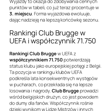
Wyjazdy to okazja do zdobywania cennych
punktów w tabeli, co już teraz procentuje w
3. miejscu
. Forma wyjazdowa ewoluuje,
dając nadzieję na lepszą końcówkę sezonu.
Rankingi Club Brugge w
UEFA i współczynnik 71.750
Rankingi Club Brugge
w UEFA z
współczynnikiem 71.750
potwierdzają
status klubu jako europejskiej potęgi z Belgii.
Ta pozycja w rankingu klubów UEFA
podkreśla lata konsekwentnych występów
w pucharach, co przekłada się na lepsze
losowania i nagrody.
Club Brugge
prowadzi
wśród belgijskich drużyn, co jest powodem
do dumy dla fanów. Współczynnik rośnie
dzięki wynikom w Lidze Mistrzów i innych