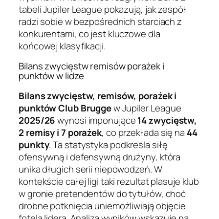
tabeli Jupiler League pokazują, jak zespół
radzi sobie w bezpośrednich starciach z
konkurentami, co jest kluczowe dla
końcowej klasyfikacji.
Bilans zwycięstw remisów porażek i
punktów w lidze
Bilans zwycięstw, remisów, porażek i
punktów
Club Brugge
w Jupiler League
2025/26
wynosi imponujące
14 zwycięstw,
2 remisy i 7 porażek
, co przekłada się na
44
punkty
. Ta statystyka podkreśla siłę
ofensywną i defensywną drużyny, która
unika długich serii niepowodzeń. W
kontekście całej ligi taki rezultat plasuje klub
w gronie pretendentów do tytułów, choć
drobne potknięcia uniemożliwiają objęcie
fotela lidera. Analiza wyników wskazuje na