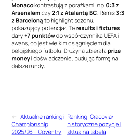
Monaco
kontrastują z porażkami, np.
0:3 z
Arsenalem
czy
2:1 z Atalantą BC
. Remis
3:3
z Barceloną
to highlight sezonu,
pokazujący potencjał. Te
results i fixtures
dały
+7 punktów
do współczynnika UEFA i
awans, co jest wielkim osiągnięciem dla
belgijskiego futbolu. Drużyna zbierała
prize
money
i doświadczenie, budując formę na
dalsze rundy.
←
Aktualne rankingi
Rankingi Cracovia:
Championship
historyczne pozycje i
2025/26 – Coventry
aktualna tabela