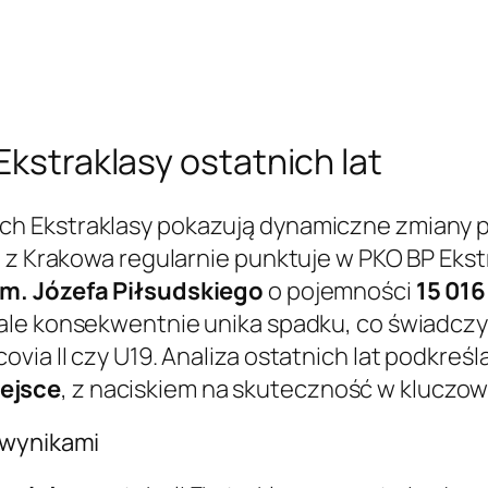
Ekstraklasy ostatnich lat
h Ekstraklasy pokazują dynamiczne zmiany poz
 z Krakowa regularnie punktuje w PKO BP Ekstr
im. Józefa Piłsudskiego
o pojemności
15 016
 ale konsekwentnie unika spadku, co świadcz
ia II czy U19. Analiza ostatnich lat podkreśla
ejsce
, z naciskiem na skuteczność w kluczo
 wynikami