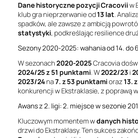
Dane historyczne pozycji Cracovii
w E
klub gra nieprzerwanie od
13 lat
. Analiz
spadków, ale zawsze z ambicją powrotó
statystyki
, podkreślając resilience dr
Sezony 2020-2025: wahania od 14. do 6
W sezonach
2020-2025
Cracovia doświ
2024/25 z 51 punktami
. W
2022/23
i
2
2023/24
na
7. z 53 punktami
oraz
13. 
konkurencji w Ekstraklasie, z poprawą w
Awans z 2. ligi: 2. miejsce w sezonie 20
Kluczowym momentem w
danych hist
drzwi do Ekstraklasy. Ten sukces zakoń