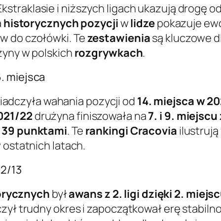
kstraklasie i niższych ligach ukazują drogę od
a
historycznych pozycji
w
lidze
pokazuje ewo
w do czołówki. Te
zestawienia
są kluczowe d
użyny w polskich
rozgrywkach
.
. miejsca
adczyła wahania pozycji od
14. miejsca w 2
021/22
drużyna finiszowała na
7. i 9. miejsc
z 39 punktami
. Te
rankingi Cracovia
ilustrują
 ostatnich latach.
12/13
orycznych
był
awans z 2. ligi dzięki 2. miej
czył trudny okres i zapoczątkował erę stabiln