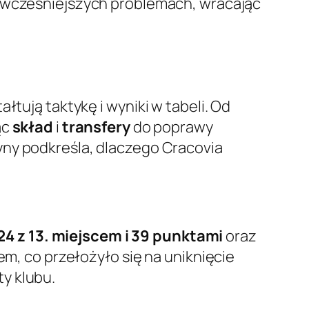
o wcześniejszych problemach, wracając
ałtują taktykę i wyniki w tabeli. Od
ąc
skład
i
transfery
do poprawy
ny podkreśla, dlaczego Cracovia
4 z 13. miejscem i 39 punktami
oraz
dem, co przełożyło się na uniknięcie
y klubu.