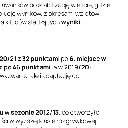
 awansów po stabilizację w elicie, gdzie
lucję wyników, z okresami wzlotów i
la kibiców śledzących
wyniki
i
020/21 z 32 punktami
po
6. miejsce w
u z po 46 punktami
, a w
2019/20
i
 wyzwania, ale i adaptację do
scu w sezonie 2012/13
, co otworzyło
ości w wyższej klasie rozgrywkowej.