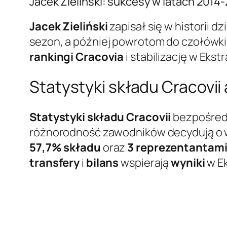
Jacek Zieliński: sukcesy w latach 2014-
Jacek Zieliński
zapisał się w historii d
sezon, a później powrotom do czołówk
rankingi Cracovia
i stabilizację w Eks
Statystyki składu Cracovii 
Statystyki składu Cracovii
bezpośredn
różnorodność zawodników decydują o w
57,7% składu
oraz
3 reprezentantam
transfery
i
bilans
wspierają
wyniki
w Ek