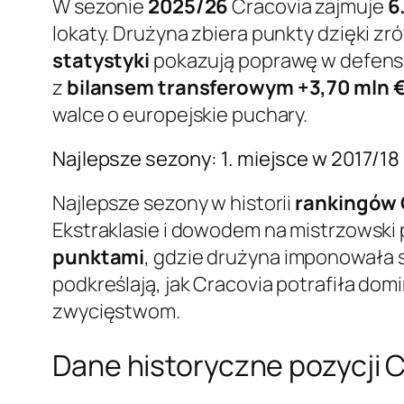
W sezonie
2025/26
Cracovia zajmuje
6
lokaty. Drużyna zbiera punkty dzięki 
statystyki
pokazują poprawę w defensy
z
bilansem transferowym +3,70 mln 
walce o europejskie puchary.
Najlepsze sezony: 1. miejsce w 2017/18
Najlepsze sezony w historii
rankingów 
Ekstraklasie i dowodem na mistrzowski
punktami
, gdzie drużyna imponowała s
podkreślają, jak Cracovia potrafiła do
zwycięstwom.
Dane historyczne pozycji Cr