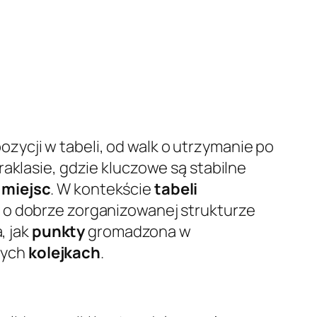
ycji w tabeli, od walk o utrzymanie po
aklasie, gdzie kluczowe są stabilne
 miejsc
. W kontekście
tabeli
y o dobrze zorganizowanej strukturze
, jak
punkty
gromadzona w
wych
kolejkach
.