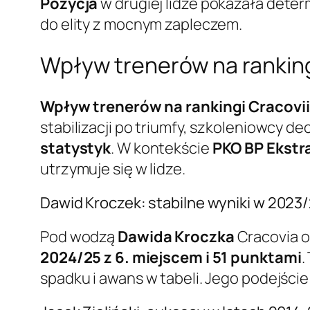
Pozycja
w drugiej lidze pokazała dete
do elity z mocnym zapleczem.
Wpływ trenerów na rankingi
Wpływ trenerów na rankingi Cracovii
stabilizacji po triumfy, szkoleniowcy d
statystyk
. W kontekście
PKO BP Ekstr
utrzymuje się w lidze.
Dawid Kroczek: stabilne wyniki w 2023/
Pod wodzą
Dawida Kroczka
Cracovia 
2024/25 z 6. miejscem i 51 punktami
.
spadku i awans w tabeli. Jego podejści