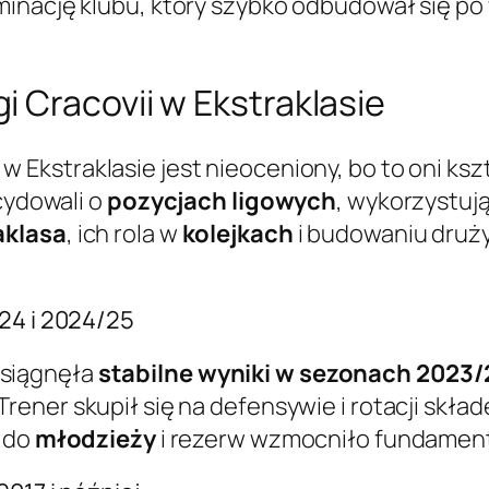
rminację klubu, który szybko odbudował się p
 Cracovii w Ekstraklasie
w Ekstraklasie jest nieoceniony, bo to oni kszt
ecydowali o
pozycjach ligowych
, wykorzystuj
aklasa
, ich rola w
kolejkach
i budowaniu druży
24 i 2024/25
osiągnęła
stabilne wyniki w sezonach 2023/2
 Trener skupił się na defensywie i rotacji skła
e do
młodzieży
i rezerw wzmocniło fundament