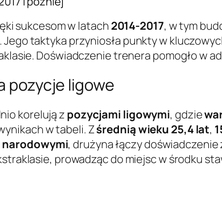
2017 i później
zięki sukcesom w latach
2014-2017
, w tym bu
i. Jego taktyka przyniosła punkty w kluczow
traklasie. Doświadczenie trenera pomogło w ad
a pozycje ligowe
io korelują z
pozycjami ligowymi
, gdzie
war
ynikach w tabeli. Z
średnią wieku 25,4 lat
,
1
i narodowymi
, drużyna łączy doświadczenie 
straklasie, prowadząc do miejsc w środku sta