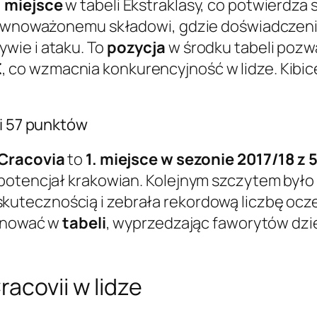
. miejsce
w tabeli Ekstraklasy, co potwierdza 
zrównoważonemu składowi, gdzie doświadczenie
wie i ataku. To
pozycja
w środku tabeli pozw
€
, co wzmacnia konkurencyjność w lidze. Kibic
 i 57 punktów
Cracovia
to
1. miejsce w sezonie 2017/18 z
 potencjał krakowian. Kolejnym szczytem było
kutecznością i zebrała rekordową liczbę ocze
minować w
tabeli
, wyprzedzając faworytów dzię
acovii w lidze