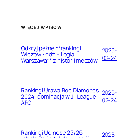
WIĘCEJ WPISÓW
Odkryj pełne **rankingi
2026-
Widzew Łódź – Legia
02-24
Warszawa** z historii meczów
Rankingi Urawa Red Diamonds
2026-
2024: dominacja w J1 League i
02-24
AFC
Rankingi Udinese 25/26:
2026-