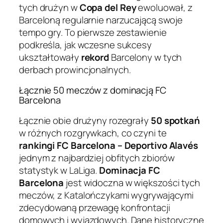
tych drużyn w
Copa del Rey
ewoluował, z
Barceloną regularnie narzucającą swoje
tempo gry. To pierwsze zestawienie
podkreśla, jak wczesne sukcesy
ukształtowały
rekord
Barcelony w tych
derbach prowincjonalnych.
Łącznie 50 meczów z dominacją FC
Barcelona
Łącznie obie drużyny rozegrały
50 spotkań
w różnych rozgrywkach, co czyni te
rankingi FC Barcelona – Deportivo Alavés
jednym z najbardziej obfitych zbiorów
statystyk w LaLiga.
Dominacja FC
Barcelona
jest widoczna w większości tych
meczów, z Katalończykami wygrywającymi
zdecydowaną przewagę konfrontacji
domowych i wyjazdowych. Dane historyczne