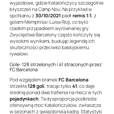
wyjazdowe, gdzie Katalończycy szczególnie
błyszczeli na Camp Nou. Na przykład w
spotkaniu z
30/10/2021
padł
remis 1:1
, z
golami Memphisa i Luisa Rioji, co było
rzadkim przypadkiem wyrównanej gry.
Zwycięstwa Barcelony często kończyły się
wysokimi wynikami, budując legendę ich
skuteczności przeciwko baskijskiemu
rywalowi.
Gole: 128 strzelonych i 41 straconych przez
FC Barcelona
Pod względem bramek
FC Barcelona
strzeliła
128 goli
, tracąc tylko
41
, co daje
średnią ponad dwa trafienia na mecz w tych
pojedynkach
. Ta dysproporcja podkreśla
ofensywną moc Katalończyków, zwłaszcza
w sezonach z gwiazdorską kadrą. Statystyki