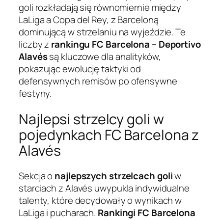
goli rozkładają się równomiernie między
LaLiga a Copa del Rey, z Barceloną
dominującą w strzelaniu na wyjeździe. Te
liczby z
rankingu FC Barcelona – Deportivo
Alavés
są kluczowe dla analityków,
pokazując ewolucję taktyki od
defensywnych remisów po ofensywne
festyny.
Najlepsi strzelcy goli w
pojedynkach FC Barcelona z
Alavés
Sekcja o
najlepszych strzelcach goli
w
starciach z Alavés uwypukla indywidualne
talenty, które decydowały o wynikach w
LaLiga i pucharach.
Rankingi FC Barcelona