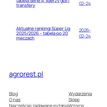
tabela Serie A, liderzy goli i
02-24
transfery
Aktualne rankingi Süper Lig
2026-
2025/2026 – tabela po 20
02-24
meczach
agrorest.pl
Blog
Wydarzenia
O nas
Sklep
Najczęściej zadawane pytania
Wzorce