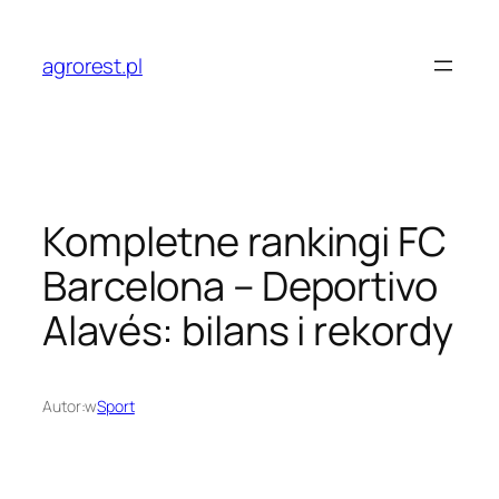
Przejdź
do
agrorest.pl
treści
Kompletne rankingi FC
Barcelona – Deportivo
Alavés: bilans i rekordy
Autor:
w
Sport