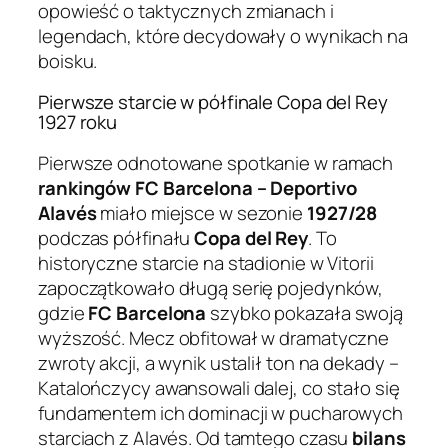
opowieść o taktycznych zmianach i
legendach, które decydowały o wynikach na
boisku.
Pierwsze starcie w półfinale Copa del Rey
1927 roku
Pierwsze odnotowane spotkanie w ramach
rankingów FC Barcelona – Deportivo
Alavés
miało miejsce w sezonie
1927/28
podczas półfinału
Copa del Rey
. To
historyczne starcie na stadionie w Vitorii
zapoczątkowało długą serię pojedynków,
gdzie
FC Barcelona
szybko pokazała swoją
wyższość. Mecz obfitował w dramatyczne
zwroty akcji, a wynik ustalił ton na dekady –
Katalończycy awansowali dalej, co stało się
fundamentem ich dominacji w pucharowych
starciach z Alavés. Od tamtego czasu
bilans