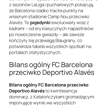
z sezonów LaLiga i pucharowych pokazują,
że Barcelona rzadko traciła punkty na
własnym stadionie Camp Nou przeciwko
Alavés. Te
pojedynki
ewoluowały wraz z
kadrami – od ery klasycznych napastników
po nowoczesne gwiazdy – ale zawsze
kończyły się przewagą Blaugrany, co
potwierdza tabela wszystkich spotkań na
portalach statystycznych.
Bilans ogólny FC Barcelona
przeciwko Deportivo Alavés
Bilans ogólny FC Barcelona przeciwko
Deportivo Alavés
to kwintesencja
dominacji, z Katalończykami gromadzącymi
imponujące wyniki we wszystkich