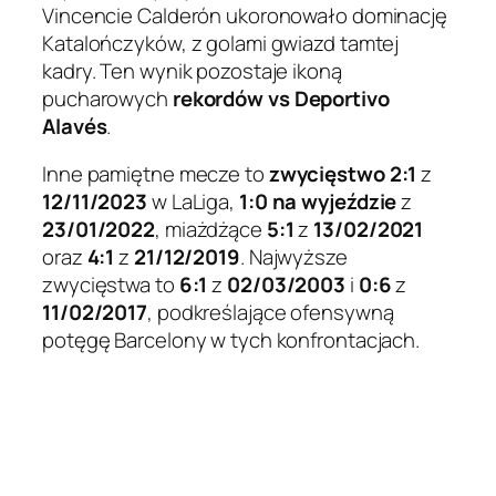
Vincencie Calderón ukoronowało dominację
Katalończyków, z golami gwiazd tamtej
kadry. Ten wynik pozostaje ikoną
pucharowych
rekordów vs Deportivo
Alavés
.
Inne pamiętne mecze to
zwycięstwo 2:1
z
12/11/2023
w LaLiga,
1:0 na wyjeździe
z
23/01/2022
, miażdżące
5:1
z
13/02/2021
oraz
4:1
z
21/12/2019
. Najwyższe
zwycięstwa to
6:1
z
02/03/2003
i
0:6
z
11/02/2017
, podkreślające ofensywną
potęgę Barcelony w tych konfrontacjach.