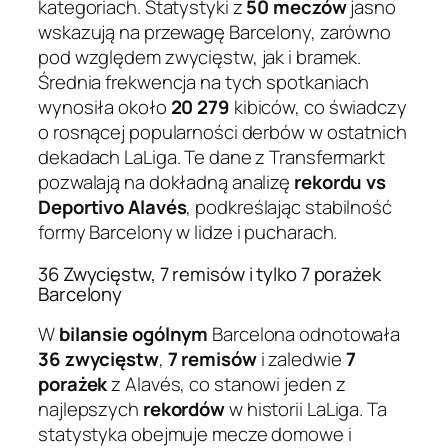
kategoriach. Statystyki z
50 meczów
jasno
wskazują na przewagę Barcelony, zarówno
pod względem zwycięstw, jak i bramek.
Średnia frekwencja na tych spotkaniach
wynosiła około
20 279
kibiców, co świadczy
o rosnącej popularności derbów w ostatnich
dekadach LaLiga. Te dane z Transfermarkt
pozwalają na dokładną analizę
rekordu vs
Deportivo Alavés
, podkreślając stabilność
formy Barcelony w lidze i pucharach.
36 Zwycięstw, 7 remisów i tylko 7 porażek
Barcelony
W
bilansie ogólnym
Barcelona odnotowała
36 zwycięstw
,
7 remisów
i zaledwie
7
porażek
z Alavés, co stanowi jeden z
najlepszych
rekordów
w historii LaLiga. Ta
statystyka obejmuje mecze domowe i