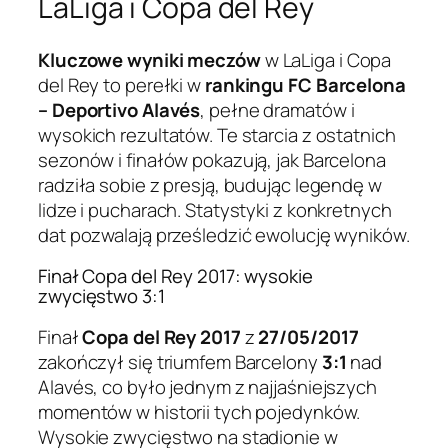
LaLiga i Copa del Rey
Kluczowe wyniki meczów
w LaLiga i Copa
del Rey to perełki w
rankingu FC Barcelona
– Deportivo Alavés
, pełne dramatów i
wysokich rezultatów. Te starcia z ostatnich
sezonów i finałów pokazują, jak Barcelona
radziła sobie z presją, budując legendę w
lidze i pucharach. Statystyki z konkretnych
dat pozwalają prześledzić ewolucję wyników.
Finał Copa del Rey 2017: wysokie
zwycięstwo 3:1
Finał
Copa del Rey 2017
z
27/05/2017
zakończył się triumfem Barcelony
3:1
nad
Alavés, co było jednym z najjaśniejszych
momentów w historii tych pojedynków.
Wysokie zwycięstwo na stadionie w