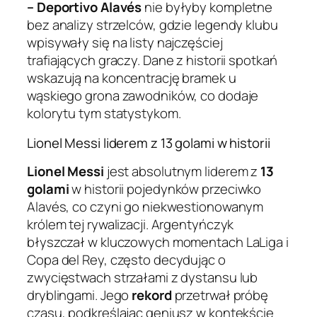
– Deportivo Alavés
nie byłyby kompletne
bez analizy strzelców, gdzie legendy klubu
wpisywały się na listy najczęściej
trafiających graczy. Dane z historii spotkań
wskazują na koncentrację bramek u
wąskiego grona zawodników, co dodaje
kolorytu tym statystykom.
Lionel Messi liderem z 13 golami w historii
Lionel Messi
jest absolutnym liderem z
13
golami
w historii pojedynków przeciwko
Alavés, co czyni go niekwestionowanym
królem tej rywalizacji. Argentyńczyk
błyszczał w kluczowych momentach LaLiga i
Copa del Rey, często decydując o
zwycięstwach strzałami z dystansu lub
dryblingami. Jego
rekord
przetrwał próbę
czasu, podkreślając geniusz w kontekście