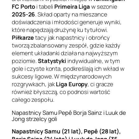
FC Porto
i tabeli
Primeira Liga
w sezonie
2025-26
. Skład oparty na mieszance
doświadczenia i młodości generuje wyniki,
które napędzają drużynę ku tytułowi.
Piłkarze
tacy jak napastnicy i obrońcy
tworzą zbalansowany zespół, gdzie każdy
element układanki działa na najwyższym
poziomie.
Statystyki
indywidualne, w tym
gole i czyste konta, podkreślają ich wkład w
sukcesy ligowe. W międzynarodowych
rozgrywkach, jak
Liga Europy
, ci gracze
również błyszczą, co podnosi wartość
całego zespołu.
Napastnicy Samu Pepê Borja Sainz i Luuk de
Jong strzelcy goli
Napastnicy Samu (21 lat), Pepê (28 lat),