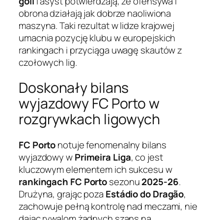
goli
i asyst potwierdzają, że ofensywa i
obrona działają jak dobrze naoliwiona
maszyna. Taki rezultat w lidze krajowej
umacnia pozycję klubu w europejskich
rankingach i przyciąga uwagę skautów z
czołowych lig.
Doskonały bilans
wyjazdowy FC Porto w
rozgrywkach ligowych
FC Porto
notuje fenomenalny bilans
wyjazdowy w
Primeira Liga
, co jest
kluczowym elementem ich sukcesu w
rankingach FC Porto
sezonu
2025-26
.
Drużyna, grając poza
Estádio do Dragão
,
zachowuje pełną kontrolę nad meczami, nie
dając rywalom żadnych szans na