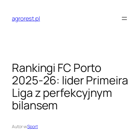
Przejdź
do
agrorest.pl
treści
Rankingi FC Porto
2025-26: lider Primeira
Liga z perfekcyjnym
bilansem
Autor:
w
Sport