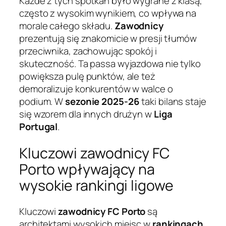
Każde z tych spotkań było wygrane z klasą,
często z wysokim wynikiem, co wpływa na
morale całego składu.
Zawodnicy
prezentują się znakomicie w presji tłumów
przeciwnika, zachowując spokój i
skuteczność. Ta passa wyjazdowa nie tylko
powiększa pulę punktów, ale też
demoralizuje konkurentów w walce o
podium. W
sezonie 2025-26
taki bilans staje
się wzorem dla innych drużyn w
Liga
Portugal
.
Kluczowi zawodnicy FC
Porto wpływający na
wysokie rankingi ligowe
Kluczowi
zawodnicy FC Porto
są
architektami wysokich miejsc w
rankingach