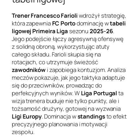
Trener Francesco Farioli
wdrożył strategię,
która zapewnia
FC Porto
dominację w
tabeli
ligowej
Primeira Liga
sezonu
2025-26
.
Jego podejście łączy agresywną ofensywę
z solidną obroną, wykorzystując atuty
całego składu. Farioli skupia się na
rotacjach, co utrzymuje świeżość
zawodników
i zapobiega kontuzjom. Analiza
meczów pokazuje, jak jego taktyka adaptuje
się do przeciwników, prowadząc do
perfekcyjnych wyników. W
Liga Portugal
ta
wizja trenera buduje nie tylko punkty, ale i
tożsamość drużyny, gotowej na wyzwania
Ligi Europy
. Dominacja w
standings
to efekt
precyzyjnego planowania i motywacji
zespołu.