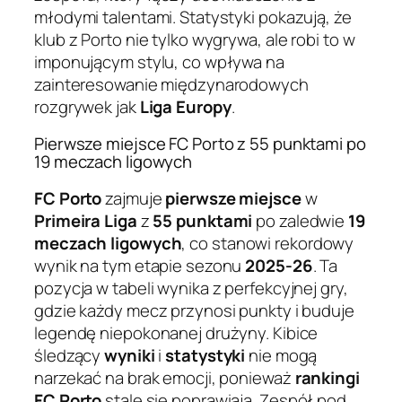
młodymi talentami. Statystyki pokazują, że
klub z Porto nie tylko wygrywa, ale robi to w
imponującym stylu, co wpływa na
zainteresowanie międzynarodowych
rozgrywek jak
Liga Europy
.
Pierwsze miejsce FC Porto z 55 punktami po
19 meczach ligowych
FC Porto
zajmuje
pierwsze miejsce
w
Primeira Liga
z
55 punktami
po zaledwie
19
meczach ligowych
, co stanowi rekordowy
wynik na tym etapie sezonu
2025-26
. Ta
pozycja w tabeli wynika z perfekcyjnej gry,
gdzie każdy mecz przynosi punkty i buduje
legendę niepokonanej drużyny. Kibice
śledzący
wyniki
i
statystyki
nie mogą
narzekać na brak emocji, ponieważ
rankingi
FC Porto
stale się poprawiają. Zespół pod