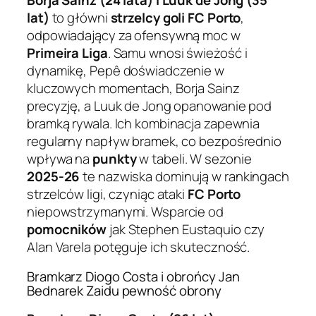
Borja Sainz (24 lata) i Luuk de Jong (35
lat)
to główni
strzelcy goli
FC Porto
,
odpowiadający za ofensywną moc w
Primeira Liga
. Samu wnosi świeżość i
dynamikę, Pepê doświadczenie w
kluczowych momentach, Borja Sainz
precyzję, a Luuk de Jong opanowanie pod
bramką rywala. Ich kombinacja zapewnia
regularny napływ bramek, co bezpośrednio
wpływa na
punkty
w tabeli. W sezonie
2025-26
te nazwiska dominują w rankingach
strzelców ligi, czyniąc ataki
FC Porto
niepowstrzymanymi. Wsparcie od
pomocników
jak Stephen Eustaquio czy
Alan Varela potęguje ich skuteczność.
Bramkarz Diogo Costa i obrońcy Jan
Bednarek Zaidu pewność obrony