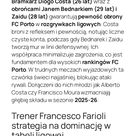
Bramkarz Diogo Costa (26 lat)
wraz z
obrońcami Janem Bednarkiem (29 lat) i
Zaidu (28 lat)
gwarantują
pewność obrony
FC Porto
w
rozgrywkach ligowych
. Costa
broni z refleksem i pewnością, notując liczne
czyste konta, podczas gdy Bednarek i Zaidu
tworzą mur w linii defensywnej. Ich
współpraca minimalizuje zagrożenia, co jest
fundamentem dla wysokich
rankingów FC
Porto
. W trudnych meczach wyjazdowych ta
czwórka świeci najjaśniej, blokując ataki
rywali. Dołączeni do nich młodzi jak Alberto
Costa czy Francisco Moura wzmacniają
głębię składu w sezonie
2025-26
.
Trener Francesco Farioli
strategia na dominację w
tabeli ligowej