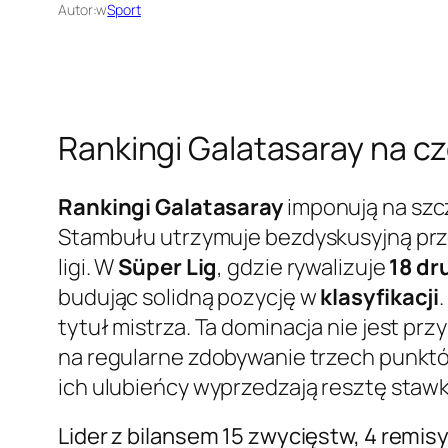
Autor:
w
Sport
Rankingi Galatasaray na cz
Rankingi Galatasaray
imponują na szc
Stambułu utrzymuje bezdyskusyjną prze
ligi. W
Süper Lig
, gdzie rywalizuje
18 dr
budując solidną pozycję w
klasyfikacji
tytuł mistrza. Ta dominacja nie jest pr
na regularne zdobywanie trzech punktó
ich ulubieńcy wyprzedzają resztę stawk
Lider z bilansem 15 zwycięstw, 4 remisy 