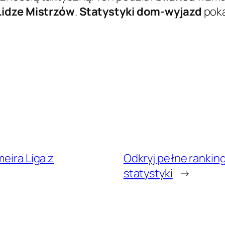
Lidze Mistrzów
.
Statystyki dom-wyjazd
poka
meira Liga z
Odkryj pełne rankingi
statystyki
→