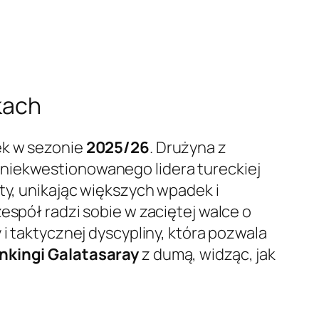
jkach
ek w sezonie
2025/26
. Drużyna z
 niekwestionowanego lidera tureckiej
ty, unikając większych wpadek i
zespół radzi sobie w zaciętej walce o
 i taktycznej dyscypliny, która pozwala
nkingi Galatasaray
z dumą, widząc, jak