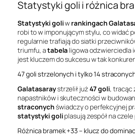
Statystyki goli i różnica 
Statystyki goli
w
rankingach Galatas
robi to w imponującym stylu, co widać p
regularnie trafiają do siatki przeciwnik
triumfu, a
tabela
ligowa odzwierciedla 
jest kluczem do sukcesu w tak konkurenc
47 goli strzelonych i tylko 14 stracony
Galatasaray
strzelił już
47 goli
, tracąc
napastników i skuteczności w budowaniu
straconych
świadczy o perfekcyjnej p
statystyki goli
plasują zespół na czel
Różnica bramek +33 – klucz do dominacj