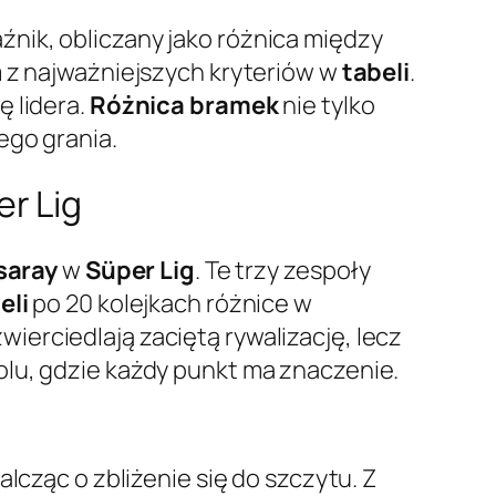
aźnik, obliczany jako różnica między
m z najważniejszych kryteriów w
tabeli
.
ę lidera.
Różnica bramek
nie tylko
ego grania.
r Lig
saray
w
Süper Lig
. Te trzy zespoły
eli
po 20 kolejkach różnice w
wierciedlają zaciętą rywalizację, lecz
olu, gdzie każdy punkt ma znaczenie.
walcząc o zbliżenie się do szczytu. Z