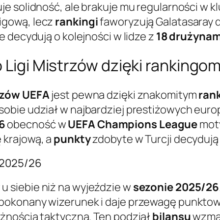
e solidność, ale brakuje mu regularności w 
igową, lecz
rankingi
faworyzują Galatasaray 
e decydują o kolejności w lidze z
18 drużynam
o Ligi Mistrzów dzięki rankingo
trzów UEFA
jest pewna dzięki znakomitym
ran
obie udział w najbardziej prestiżowych europ
6
obecność w
UEFA Champions League
moty
 krajową, a
punkty
zdobyte w Turcji decydują 
 2025/26
w
u siebie niż na wyjeździe w
sezonie 2025/26
epokonany wizerunek i daje przewagę punkto
ożnością taktyczną. Ten podział
bilansu
wzmac