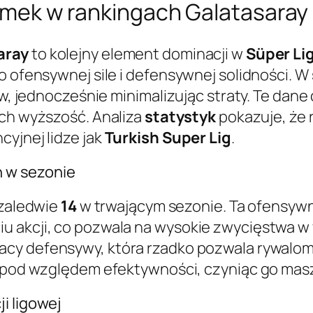
bramek w rankingach Galatasaray
aray
to kolejny element dominacji w
Süper Li
o ofensywnej sile i defensywnej solidności. W
ów, jednocześnie minimalizując straty. Te dane
ich wyższość. Analiza
statystyk
pokazuje, że
yjnej lidze jak
Turkish Super Lig
.
ch w sezonie
 zaledwie
14
w trwającym sezonie. Ta ofensyw
 akcji, co pozwala na wysokie zwycięstwa w 
racy defensywy, która rzadko pozwala rywalo
e pod względem efektywności, czyniąc go ma
i ligowej