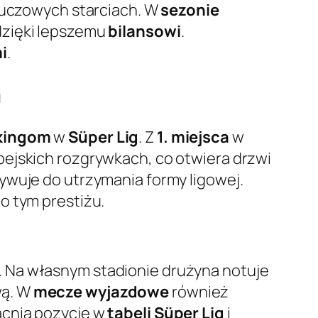
kluczowych starciach. W
sezonie
dzięki lepszemu
bilansowi
.
i
.
m
kingom
w
Süper Lig
. Z
1. miejsca
w
ejskich rozgrywkach, co otwiera drzwi
wuje do utrzymania formy ligowej.
o tym prestiżu.
. Na własnym stadionie drużyna notuje
wą. W
mecze wyjazdowe
również
nia pozycję w
tabeli Süper Lig
i