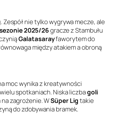
g
. Zespół nie tylko wygrywa mecze, ale
sezonie 2025/26
gracze z Stambułu
 czynią
Galatasaray
faworytem do
 równowaga między atakiem a obroną
na moc wynika z kreatywności
wielu spotkaniach. Niska liczba
goli
m na zagrożenie. W
Süper Lig
takie
szyną do zdobywania bramek.