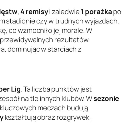
ięstw
,
4 remisy
i zaledwie
1 porażka
po
ym stadionie czy w trudnych wyjazdach.
kę, co wzmocniło jej morale. W
ieprzewidywalnych rezultatów.
a, dominując w starciach z
per Lig
. Ta liczba punktów jest
espół na tle innych klubów. W
sezonie
 kluczowych meczach budują
y
kształtują obraz rozgrywek,