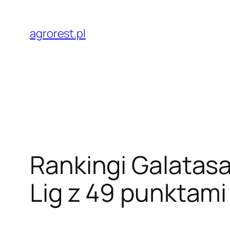
Przejdź
do
agrorest.pl
treści
Rankingi Galatasa
Lig z 49 punktami