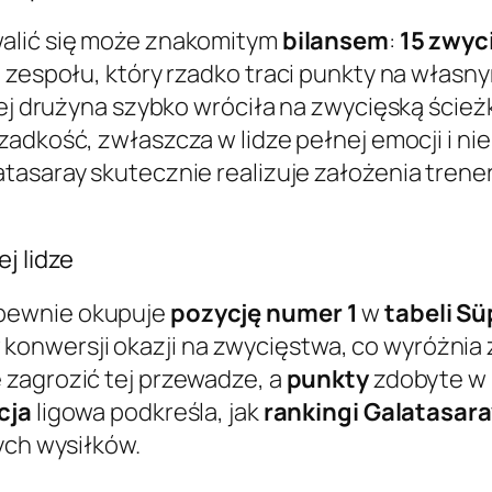
lić się może znakomitym
bilansem
:
15 zwyc
ę zespołu, który rzadko traci punkty na własn
rej drużyna szybko wróciła na zwycięską ścież
zadkość, zwłaszcza w lidze pełnej emocji i n
tasaray skutecznie realizuje założenia trener
j lidze
pewnie okupuje
pozycję numer 1
w
tabeli Sü
nwersji okazji na zwycięstwa, co wyróżnia z
 zagrozić tej przewadze, a
punkty
zdobyte w
cja
ligowa podkreśla, jak
rankingi Galatasara
ych wysiłków.