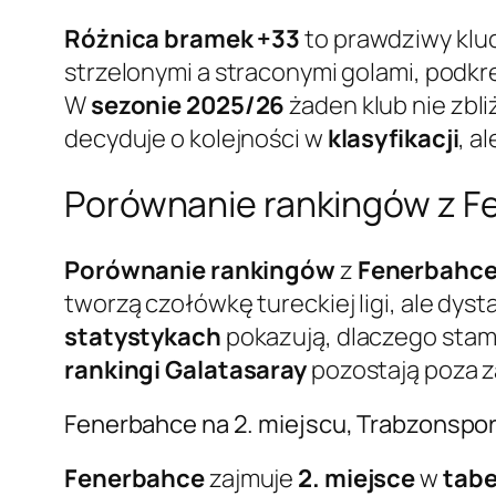
Różnica bramek +33
to prawdziwy kluc
strzelonymi a straconymi golami, podkr
W
sezonie 2025/26
żaden klub nie zbli
decyduje o kolejności w
klasyfikacji
, a
Porównanie rankingów z Fe
Porównanie rankingów
z
Fenerbahc
tworzą czołówkę tureckiej ligi, ale d
statystykach
pokazują, dlaczego stam
rankingi Galatasaray
pozostają poza z
Fenerbahce na 2. miejscu, Trabzonspor n
Fenerbahce
zajmuje
2. miejsce
w
tabe