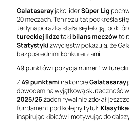
Galatasaray
jako lider
Süper Lig
pochwa
20 meczach. Ten rezultat podkreśla sił
Jedyna porażka stała się lekcją, po któ
tureckiej lidze
taki
bilans meczów
to r
Statystyki
zwycięstw pokazują, że Gala
bezpośrednimi konkurentami.
49 punktów i pozycja numer 1 w tureckie
Z
49 punktami
na koncie
Galatasaray
dowodem na wyjątkową skuteczność w ko
2025/26
żaden rywal nie zdołał jeszcze
fundament pod kolejny tytuł.
Klasyfika
inspirując kibiców i motywując do dalsz