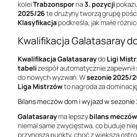
kolei
Trabzonspor
na
3. pozycji
pokazuj
2025/26
te drużyny tworzą grupę pośc
Klasyfikacja
podkreśla, jak małe różnic
Kwalifikacja Galatasaray d
Kwalifikacja Galatasaray
do
Ligi Mis
tabeli
zespół automatycznie zapewnił s
do nowych wyzwań. W
sezonie 2025/2
Liga Mistrzów
to nagroda za dominację
Bilans meczów dom i wyjazd w sezonie
Galatasaray
ma lepszy
bilans meczó
niemal same zwycięstwa, co buduje ni
przynoszą punkty, choć z większą ostr