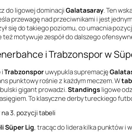
z do ligowej dominacji
Galatasaray
. Ten wsk
eśla przewagę nad przeciwnikami i jest jedny
żył się do takiego poziomu, co umacnia pozycj
le też motywuje zespół do dalszego ofensywn
nerbahce i Trabzonspor w Süpe
e
i
Trabzonspor
uwypukla supremację
Galata
ystans punktowy rośnie z każdym meczem. W
tab
bulski gigant prowadzi.
Standings
ligowe odz
asięgiem. To klasyczne derby tureckiego futb
a 3. pozycji tabeli
li Süper Lig
, tracąc do lidera kilka punktów i 