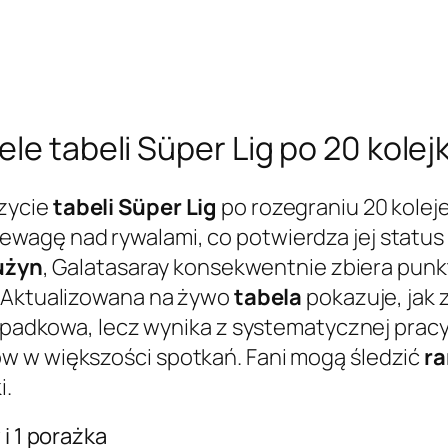
ele tabeli Süper Lig po 20 kole
zycie
tabeli Süper Lig
po rozegraniu 20 kolej
wagę nad rywalami, co potwierdza jej status
użyn
, Galatasaray konsekwentnie zbiera punk
. Aktualizowana na żywo
tabela
pokazuje, jak 
zypadkowa, lecz wynika z systematycznej pracy
w w większości spotkań. Fani mogą śledzić
ra
i.
i 1 porażka