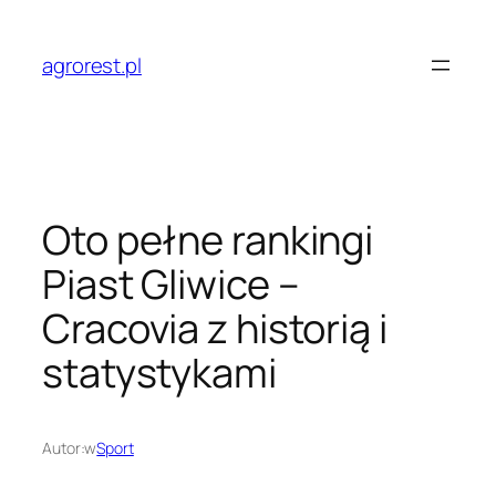
Przejdź
do
agrorest.pl
treści
Oto pełne rankingi
Piast Gliwice –
Cracovia z historią i
statystykami
Autor:
w
Sport