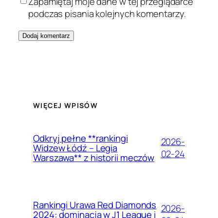
Zapamiętaj moje dane w tej przeglądarce
podczas pisania kolejnych komentarzy.
WIĘCEJ WPISÓW
Odkryj pełne **rankingi
2026-
Widzew Łódź – Legia
02-24
Warszawa** z historii meczów
Rankingi Urawa Red Diamonds
2026-
2024: dominacja w J1 League i