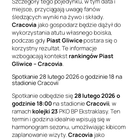
Szczegóły tego pojedynku, w tym data i
miejsce, przyciągają uwagę fanów
śledzących wyniki na żywo i składy.
Cracovia
jako gospodarz będzie dążył do
wykorzystania atutu własnego boiska,
podczas gdy
Piast Gliwice
postara się o
korzystny rezultat. Te informacje
wzbogacają kontekst
rankingów Piast
Gliwice – Cracovia
.
Spotkanie 28 lutego 2026 o godzinie 18 na
stadionie Cracovii
Spotkanie odbędzie się
28 lutego 2026 o
godzinie 18:00
na stadionie
Cracovii
, w
ramach
kolejki 23
PKO BP Ekstraklasy. Ten
termin i godzina idealnie wpisują się w
harmonogram sezonu, umożliwiając kibicom
zaplanowanie wizyty.
Cracovia
jako