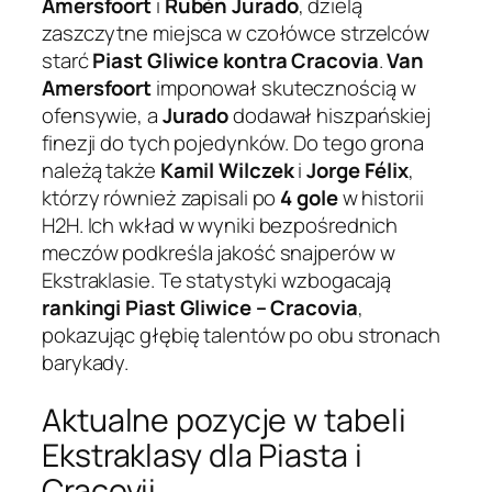
Amersfoort
i
Rubén Jurado
, dzielą
zaszczytne miejsca w czołówce strzelców
starć
Piast Gliwice kontra Cracovia
.
Van
Amersfoort
imponował skutecznością w
ofensywie, a
Jurado
dodawał hiszpańskiej
finezji do tych pojedynków. Do tego grona
należą także
Kamil Wilczek
i
Jorge Félix
,
którzy również zapisali po
4 gole
w historii
H2H. Ich wkład w wyniki bezpośrednich
meczów podkreśla jakość snajperów w
Ekstraklasie. Te statystyki wzbogacają
rankingi Piast Gliwice – Cracovia
,
pokazując głębię talentów po obu stronach
barykady.
Aktualne pozycje w tabeli
Ekstraklasy dla Piasta i
Cracovii