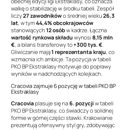
obecnej edycji ligi Ekstraklasy, co oznacza
walkę o stabilizację w środku tabeli. Zespół
liczy
27 zawodników
o średniej wieku
26,3
lat
, w tym
44,4% obcokrajowców
stanowiących
12 osób
w kadrze. Łączna
wartość rynkowa składu
wynosi
8,15 mln
€
, a bilans transferowy to
+300 tys. €
.
Gliwiczanie mają
1 reprezentanta kraju
, co
wzmacnia ich ambicje. Ta pozycja w tabeli
PKO BP Ekstraklasy motywuje do poprawy
wyników w nadchodzących kolejkach.
Cracovia zajmuje 6 pozycję w tabeli PKO BP
Ekstraklasy
Cracovia
plasuje się na
6. pozycji
w tabeli
PKO BP Ekstraklasy, co świadczy o solidnej
formie w górnej części stawki. Krakowianie
prezentują ofensywny styl gry, zdobywając