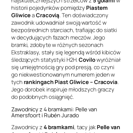
najskuteczniejszych strzelców z
5 golami
w
historii pojedynków pomiędzy
Piastem
Gliwice
a
Cracovią
. Ten doświadczony
zawodnik udowadniał swoją wartość w
bezpośrednich starciach, trafiając do siatki
w decydujących fazach meczów. Jego
bramki, zdobyte w różnych sezonach
Ekstraklasy, stały się legendą wśród kibiców
śledzących statystyki H2H.
Covilo
wyróżniał
się umiejętnością gry pod presją, co czyni
go niekwestionowanym numerem jeden w
tych
rankingach Piast Gliwice – Cracovia
.
Jego dorobek inspiruje młodszych graczy
do podobnych osiągnięć.
Zawodnicy z 4 bramkami: Pelle van
Amersfoort i Rubén Jurado
Zawodnicy z
4 bramkami
, tacy jak
Pelle van