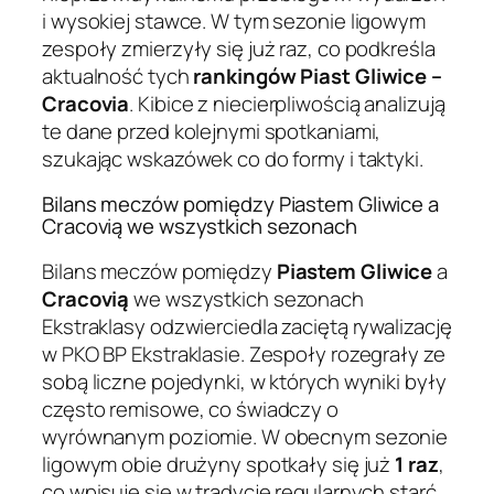
i wysokiej stawce. W tym sezonie ligowym
zespoły zmierzyły się już raz, co podkreśla
aktualność tych
rankingów Piast Gliwice –
Cracovia
. Kibice z niecierpliwością analizują
te dane przed kolejnymi spotkaniami,
szukając wskazówek co do formy i taktyki.
Bilans meczów pomiędzy Piastem Gliwice a
Cracovią we wszystkich sezonach
Bilans meczów pomiędzy
Piastem Gliwice
a
Cracovią
we wszystkich sezonach
Ekstraklasy odzwierciedla zaciętą rywalizację
w PKO BP Ekstraklasie. Zespoły rozegrały ze
sobą liczne pojedynki, w których wyniki były
często remisowe, co świadczy o
wyrównanym poziomie. W obecnym sezonie
ligowym obie drużyny spotkały się już
1 raz
,
co wpisuje się w tradycję regularnych starć