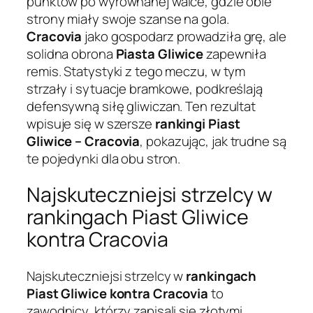
punktów po wyrównanej walce, gdzie obie
strony miały swoje szanse na gola.
Cracovia
jako gospodarz prowadziła grę, ale
solidna obrona
Piasta Gliwice
zapewniła
remis. Statystyki z tego meczu, w tym
strzały i sytuacje bramkowe, podkreślają
defensywną siłę gliwiczan. Ten rezultat
wpisuje się w szersze
rankingi Piast
Gliwice – Cracovia
, pokazując, jak trudne są
te pojedynki dla obu stron.
Najskuteczniejsi strzelcy w
rankingach Piast Gliwice
kontra Cracovia
Najskuteczniejsi strzelcy w
rankingach
Piast Gliwice kontra Cracovia
to
zawodnicy, którzy zapisali się złotymi