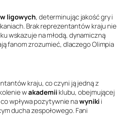
w ligowych
, determinując jakość gry i
tkaniach. Brak reprezentantów kraju nie
ieku wskazuje na młodą, dynamiczną
ają fanom zrozumieć, dlaczego Olimpia
ntantów kraju, co czyni ją jedną z
zkolenie w
akademii
klubu, obejmującej
ię, co wpływa pozytywnie na
wyniki
i
ącym ducha zespołowego. Fani