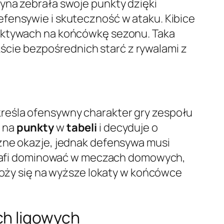
yna zebrała swoje punkty dzięki
efensywie i skuteczność w ataku. Kibice
ektywach na końcówkę sezonu. Taka
cie bezpośrednich starć z rywalami z
kreśla ofensywny charakter gry zespołu
o na
punkty
w
tabeli
i decyduje o
iczne okazje, jednak defensywa musi
potrafi dominować w meczach domowych,
oży się na wyższe lokaty w końcówce
ch ligowych