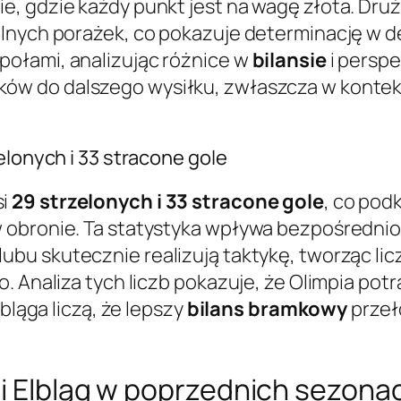
, gdzie każdy punkt jest na wagę złota. Druż
lnych porażek, co pokazuje determinację w d
ołami, analizując różnice w
bilansie
i persp
w do dalszego wysiłku, zwłaszcza w kontekś
elonych i 33 stracone gole
si
29 strzelonych i 33 stracone gole
, co pod
 obronie. Ta statystyka wpływa bezpośredni
klubu skutecznie realizują taktykę, tworząc l
o. Analiza tych liczb pokazuje, że Olimpia 
bląga liczą, że lepszy
bilans bramkowy
przeł
ii Elbląg w poprzednich sezona