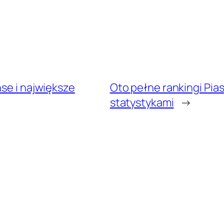
nse i największe
Oto pełne rankingi Piast
statystykami
→