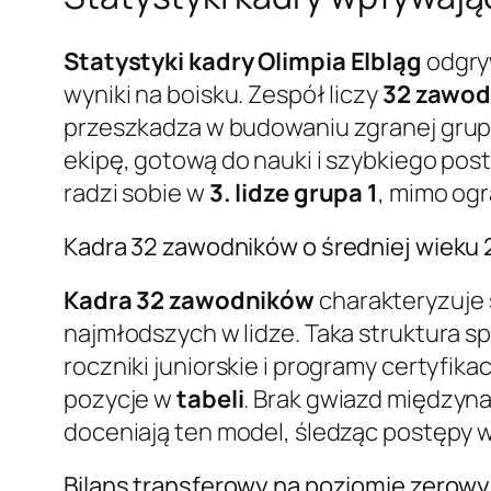
Statystyki kadry
Olimpia Elbląg
odgry
wyniki na boisku. Zespół liczy
32 zawo
przeszkadza w budowaniu zgranej grupy
ekipę, gotową do nauki i szybkiego pos
radzi sobie w
3. lidze grupa 1
, mimo og
Kadra 32 zawodników o średniej wieku 
Kadra 32 zawodników
charakteryzuje 
najmłodszych w lidze. Taka struktura s
roczniki juniorskie i programy certyfik
pozycje w
tabeli
. Brak gwiazd międzyn
doceniają ten model, śledząc postępy 
Bilans transferowy na poziomie zerowy