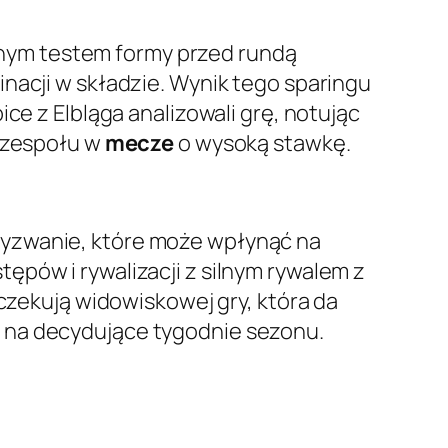
nym testem formy przed rundą
nacji w składzie. Wynik tego sparingu
bice z Elbląga analizowali grę, notując
ł zespołu w
mecze
o wysoką stawkę.
wyzwanie, które może wpłynąć na
ępów i rywalizacji z silnym rywalem z
oczekują widowiskowej gry, która da
 na decydujące tygodnie sezonu.