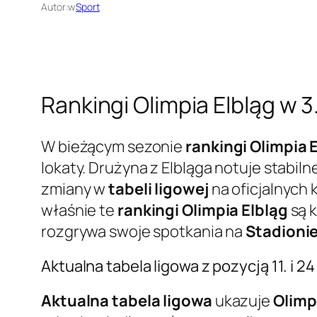
Autor:
w
Sport
Rankingi Olimpia Elbląg w 3
W bieżącym sezonie
rankingi Olimpia 
lokaty. Drużyna z Elbląga notuje stabil
zmiany w
tabeli ligowej
na oficjalnych
właśnie te
rankingi Olimpia Elbląg
są k
rozgrywa swoje spotkania na
Stadionie
Aktualna tabela ligowa z pozycją 11. i 
Aktualna tabela ligowa
ukazuje
Olimp