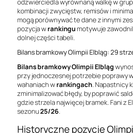
odzwierciedla wyrównaną walkę w grupie
kombinacji zwycięstw, remisów i minima
mogą porównywać te dane z innymi zesp
pozycja w
rankingu
motywuje zawodnikó
dolnej części tabeli.
Bilans bramkowy Olimpii Elbląg: 29 strz
Bilans bramkowy Olimpii Elbląg
wyno
przy jednoczesnej potrzebie poprawy w
wahaniach w
rankingach
. Napastnicy 
zminimalizować błędy, by poprawić sald
gdzie strzela najwięcej bramek. Fani z El
sezonu
25/26
.
Historyczne pozycje Olimp