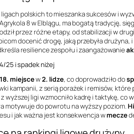
 ligach polskich to mieszanka sukcesów i wyz
cy Agrykola 8 w Elblągu, ma bogatą tradycję, s
dził przez różne etapy, od stabilizacji w drugi
bicom docenić drogę, jaką przebyła drużyna, 
dkreśla resilience zespołu i zaangażowanie
ak
4/25 i spadek niżej
18. miejsce
w
2. lidze
, co doprowadziło do
s
wki kampanii, z serią porażek i remisów, któ
z wyższej ligi wzmocniło kadrę i taktykę, co 
tóra motywuje do powrotu na wyższy poziom.
H
kcesu i jak ważna jest konsekwencja w
mecze
d
e na rankingi ligowe drużyny