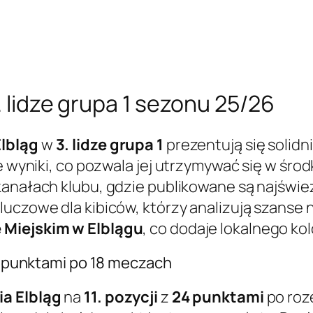
. lidze grupa 1 sezonu 25/26
Elbląg
w
3. lidze grupa 1
prezentują się solid
ne wyniki, co pozwala jej utrzymywać się w śro
 kanałach klubu, gdzie publikowane są najświ
luczowe dla kibiców, którzy analizują szanse 
 Miejskim w Elblągu
, co dodaje lokalnego ko
24 punktami po 18 meczach
ia Elbląg
na
11. pozycji
z
24 punktami
po roz