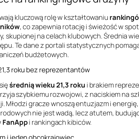
wają kluczową rolę w kształtowaniu
rankingó
dników
, co zapewnia rotację i świeżość w spo
, skupionej na celach klubowych. Średnia w
tępu. Te dane z portali statystycznych pomag
raniczeń budżetowych.
21,3 roku bez reprezentantów
się
średnią wieku 21,3 roku
i brakiem repreze
przyja szybkiemu rozwojowi, z naciskiem na s
acji. Młodzi gracze wnoszą entuzjazm i energ
arodowych nie jest wadą, lecz atutem, buduj
w
FanApp
i rankingach kibiców.
m i jeden obcokrajowiec