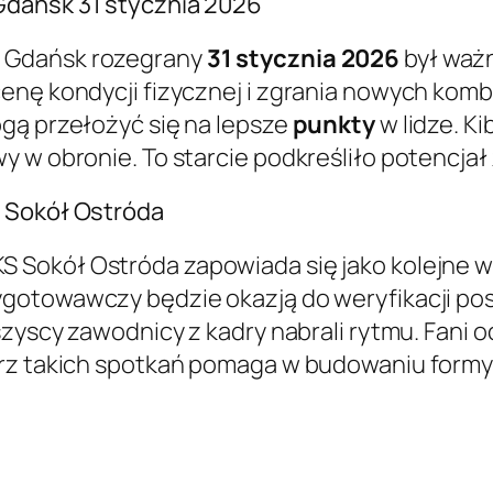
Gdańsk 31 stycznia 2026
 Gdańsk rozegrany
31 stycznia 2026
był waż
enę kondycji fizycznej i zgrania nowych kombi
gą przełożyć się na lepsze
punkty
w lidze. Ki
y w obronie. To starcie podkreśliło potencja
S Sokół Ostróda
S Sokół Ostróda zapowiada się jako kolejne 
ygotowawczy będzie okazją do weryfikacji post
szyscy zawodnicy z kadry nabrali rytmu. Fani 
arz takich spotkań pomaga w budowaniu formy