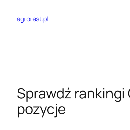
Przejdź
do
agrorest.pl
treści
Sprawdź rankingi O
pozycje