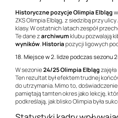
Historyczne pozycje Olimpia Elbląg
w
ZKS Olimpia Elbląg, z siedzibą przy uli
klasy. W ostatnich latach zespół przecho
Te dane z
archiwum
klubu pozwalają ki
wyników
.
Historia
pozycji ligowych po
18. Miejsce w 2. lidze podczas sezonu 2
W sezonie
24/25
Olimpia Elbląg
zajęła
Ten rezultat był efektem trudnej końcó
do utrzymania. Mimo to, doświadczenie 
pamiętają tamten okres jako lekcję, k
podkreślają, jak blisko Olimpia była su
Statystyki kadry wpływając