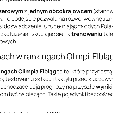
zerowym
z
jednym obcokrajowcem
(stanowi
 To podejście pozwala na rozwój wewnętrzny i 
i doświadczenie, uzupełniając młodych Polak
zadłużenia i skupiając się na
trenowaniu
tale
gowych.
ch w rankingach Olimpii Elblą
ingach Olimpia Elbląg
to te, które przynoszą
 testowaniu składu i taktyki przed kluczowym
nadchodzące dają prognozy na przyszłe
wyniki
om być na bieżąco. Takie pojedynki bezpośred