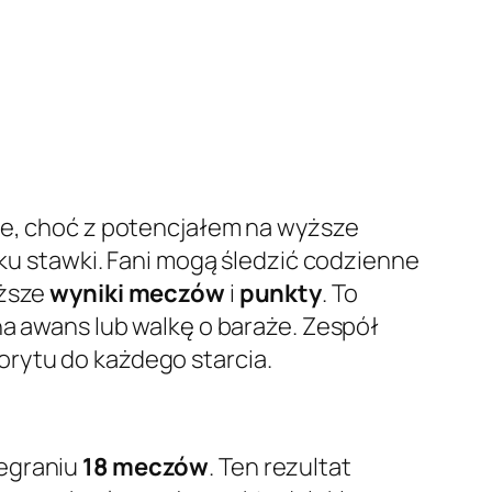
nie, choć z potencjałem na wyższe
dku stawki. Fani mogą śledzić codzienne
eższe
wyniki meczów
i
punkty
. To
na awans lub walkę o baraże. Zespół
lorytu do każdego starcia.
egraniu
18 meczów
. Ten rezultat