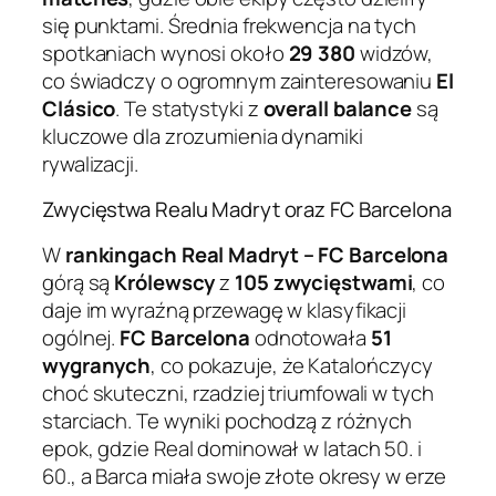
się punktami. Średnia frekwencja na tych
spotkaniach wynosi około
29 380
widzów,
co świadczy o ogromnym zainteresowaniu
El
Clásico
. Te statystyki z
overall balance
są
kluczowe dla zrozumienia dynamiki
rywalizacji.
Zwycięstwa Realu Madryt oraz FC Barcelona
W
rankingach Real Madryt – FC Barcelona
górą są
Królewscy
z
105 zwycięstwami
, co
daje im wyraźną przewagę w klasyfikacji
ogólnej.
FC Barcelona
odnotowała
51
wygranych
, co pokazuje, że Katalończycy
choć skuteczni, rzadziej triumfowali w tych
starciach. Te wyniki pochodzą z różnych
epok, gdzie Real dominował w latach 50. i
60., a Barca miała swoje złote okresy w erze