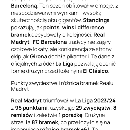
Barceloną
. Ten sezon obfitował w emocje, z
niespodziewanymi wynikami i wysoką
skutecznością obu gigantów.
Standings
pokazują, jak
points
,
wins
i
difference
bramek
decydowały o kolejności.
Real
Madryt
i
FC Barcelona
tradycyjnie zajęły
czołowe lokaty, ale konkurencja ze strony
ekip jak
Girona
dodała pikanterii. Te dane z
oficjalnych źródeł
La Liga
pozwalają ocenić
formę drużyn przed kolejnymi
El Clásico
.
Punkty zwycięstwa i różnica bramek Realu
Madryt
Real Madryt
triumfował w
La Liga 2023/24
z
95 punktami
, uzyskując
29 zwycięstw
,
8
remisów
i zaledwie
1 porażkę
. Drużyna
strzeliła
87 bramek
, co przełożyło się na
imponującą
różnicę bramek +61
. Ta