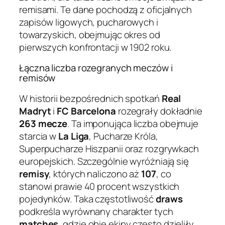
remisami. Te dane pochodzą z oficjalnych
zapisów ligowych, pucharowych i
towarzyskich, obejmując okres od
pierwszych konfrontacji w 1902 roku.
Łączna liczba rozegranych meczów i
remisów
W historii bezpośrednich spotkań
Real
Madryt
i
FC Barcelona
rozegrały dokładnie
263 mecze
. Ta imponująca liczba obejmuje
starcia w
La Liga
, Pucharze Króla,
Superpucharze Hiszpanii oraz rozgrywkach
europejskich. Szczególnie wyróżniają się
remisy
, których naliczono aż
107
, co
stanowi prawie 40 procent wszystkich
pojedynków. Taka częstotliwość
draws
podkreśla wyrównany charakter tych
matches
, gdzie obie ekipy często dzieliły