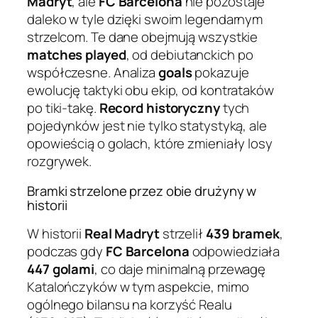
Madryt
, ale
FC Barcelona
nie pozostaje
daleko w tyle dzięki swoim legendarnym
strzelcom. Te dane obejmują wszystkie
matches played
, od debiutanckich po
współczesne. Analiza
goals
pokazuje
ewolucję taktyki obu ekip, od kontrataków
po tiki-takę.
Record historyczny
tych
pojedynków jest nie tylko statystyką, ale
opowieścią o golach, które zmieniały losy
rozgrywek.
Bramki strzelone przez obie drużyny w
historii
W historii
Real Madryt
strzelił
439 bramek
,
podczas gdy
FC Barcelona
odpowiedziała
447 golami
, co daje minimalną przewagę
Katalończyków w tym aspekcie, mimo
ogólnego bilansu na korzyść Realu