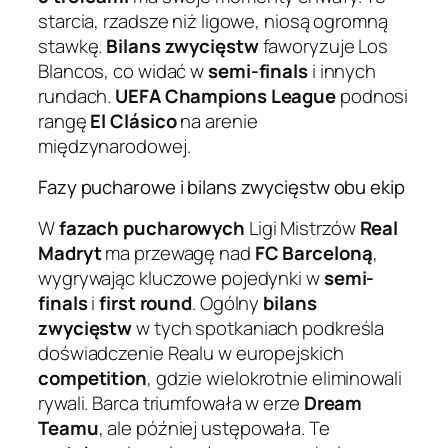
starcia, rzadsze niż ligowe, niosą ogromną
stawkę.
Bilans zwycięstw
faworyzuje Los
Blancos, co widać w
semi-finals
i innych
rundach.
UEFA Champions League
podnosi
rangę
El Clásico
na arenie
międzynarodowej.
Fazy pucharowe i bilans zwycięstw obu ekip
W
fazach pucharowych
Ligi Mistrzów
Real
Madryt
ma przewagę nad
FC Barceloną
,
wygrywając kluczowe pojedynki w
semi-
finals
i
first round
. Ogólny
bilans
zwycięstw
w tych spotkaniach podkreśla
doświadczenie Realu w europejskich
competition
, gdzie wielokrotnie eliminowali
rywali. Barca triumfowała w erze
Dream
Teamu
, ale później ustępowała. Te