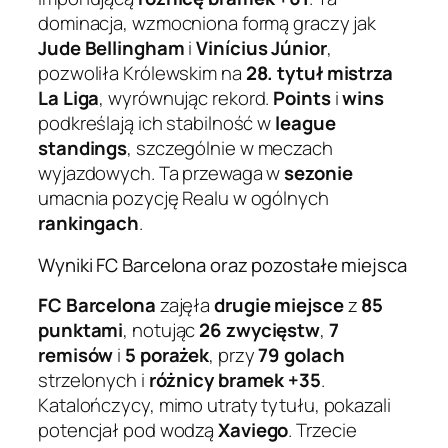
dominacja, wzmocniona formą graczy jak
Jude Bellingham
i
Vinícius Júnior
,
pozwoliła Królewskim na
28. tytuł mistrza
La Liga
, wyrównując rekord.
Points
i
wins
podkreślają ich stabilność w
league
standings
, szczególnie w meczach
wyjazdowych. Ta przewaga w
sezonie
umacnia pozycję Realu w ogólnych
rankingach
.
Wyniki FC Barcelona oraz pozostałe miejsca
FC Barcelona
zajęła
drugie miejsce
z
85
punktami
, notując
26 zwycięstw
,
7
remisów
i
5 porażek
, przy
79 golach
strzelonych i
różnicy bramek +35
.
Katalończycy, mimo utraty tytułu, pokazali
potencjał pod wodzą
Xaviego
. Trzecie