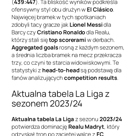
(
439:447
). Ta bliskość wyników podkreśla
ofensywny styl obu drużyn w
El Clásico
.
Najwięcej bramek w tych spotkaniach
zdobyli tacy gracze jak
Lionel Messi
dla
Barcy czy
Cristiano Ronaldo
dla Realu,
którzy stali się
top scorerami
w derbach.
Aggregated goals
rosną z każdym sezonem,
a średnia liczba bramek na mecz przekracza
trzy, co czyni te starcia widowiskowymi. Te
statystyki z
head-to-head
są podstawą dla
fanów analizujących
competition results
.
Aktualna tabela La Liga z
sezonem 2023/24
Aktualna tabela La Liga
z sezonu
2023/24
potwierdza dominację
Realu Madryt
, który
odzyskał tron po zaciętej walce z
FC