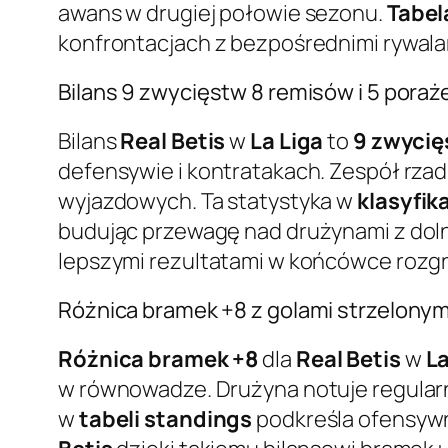
awans w drugiej połowie sezonu.
Tabel
konfrontacjach z bezpośrednimi rywala
Bilans 9 zwycięstw 8 remisów i 5 poraże
Bilans
Real Betis
w
La Liga
to
9 zwyci
defensywie i kontratakach. Zespół rza
wyjazdowych. Ta statystyka w
klasyfika
budując przewagę nad drużynami z doln
lepszymi rezultatami w końcówce rozg
Różnica bramek +8 z golami strzelonym
Różnica bramek +8
dla
Real Betis
w
La
w równowadze. Drużyna notuje regularne
w
tabeli standings
podkreśla ofensywn