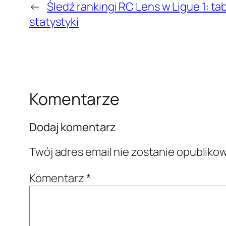
←
Śledź rankingi RC Lens w Ligue 1: tab
statystyki
Komentarze
Dodaj komentarz
Twój adres email nie zostanie opubliko
Komentarz
*