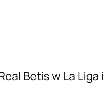
eal Betis w La Liga i