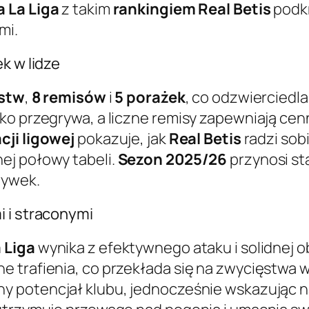
a La Liga
z takim
rankingiem Real Betis
podkr
mi.
k w lidze
ęstw
,
8 remisów
i
5 porażek
, co odzwierciedl
dko przegrywa, a liczne remisy zapewniają c
cji ligowej
pokazuje, jak
Real Betis
radzi sobi
ej połowy tabeli.
Sezon 2025/26
przynosi st
rywek.
i i straconymi
 Liga
wynika z efektywnego ataku i solidnej ob
 trafienia, co przekłada się na zwycięstwa 
y potencjał klubu, jednocześnie wskazując 