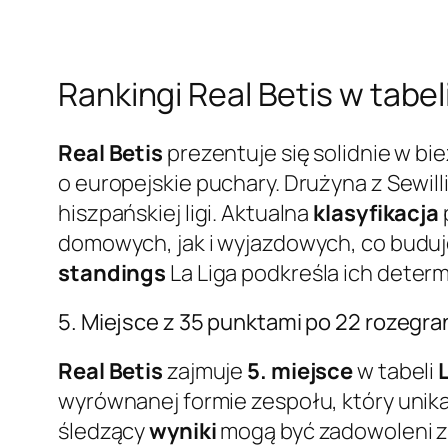
Rankingi Real Betis w tabe
Real Betis
prezentuje się solidnie w b
o europejskie puchary. Drużyna z Sewilli
hiszpańskiej ligi. Aktualna
klasyfikacja
domowych, jak i wyjazdowych, co buduj
standings
La Liga podkreśla ich deter
5. Miejsce z 35 punktami po 22 rozeg
Real Betis
zajmuje
5. miejsce
w tabeli
wyrównanej formie zespołu, który unik
śledzący
wyniki
mogą być zadowoleni z 