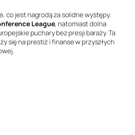
 co jest nagrodą za solidne występy.
nference League
, natomiast dolna
ropejskie puchary bez presji baraży. Ta
y się na prestiż i finanse w przyszłych
owej.