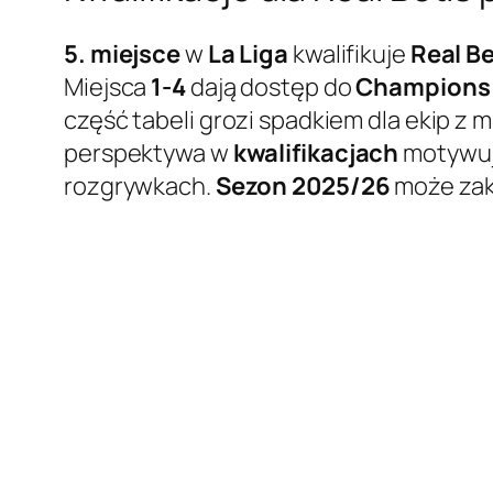
5. miejsce
w
La Liga
kwalifikuje
Real Be
Miejsca
1-4
dają dostęp do
Champions
część tabeli grozi spadkiem dla ekip z m
perspektywa w
kwalifikacjach
motywu
rozgrywkach.
Sezon 2025/26
może zak