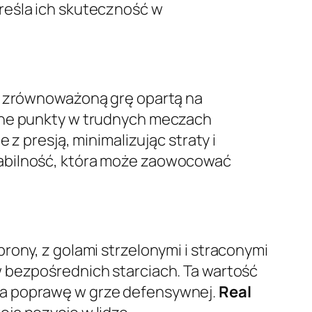
eśla ich skuteczność w
a zrównoważoną grę opartą na
enne punkty w trudnych meczach
e z presją, minimalizując straty i
abilność, która może zaowocować
rony, z golami strzelonymi i straconymi
w bezpośrednich starciach. Ta wartość
na poprawę w grze defensywnej.
Real