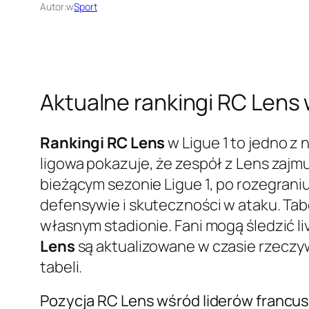
Autor:
w
Sport
Aktualne rankingi RC Lens w
Rankingi RC Lens
w Ligue 1 to jedno z
ligowa pokazuje, że zespół z Lens zajm
bieżącym sezonie Ligue 1, po rozegraniu
defensywie i skuteczności w ataku. Tab
własnym stadionie. Fani mogą śledzić l
Lens
są aktualizowane w czasie rzeczy
tabeli.
Pozycja RC Lens wśród liderów francusk