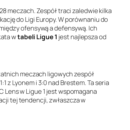
28 meczach. Zespół traci zaledwie kilka
ację do Ligi Europy. W porównaniu do
 między ofensywą a defensywą. Ich
okata w
tabeli Ligue 1
jest najlepsza od
statnich meczach ligowych zespół
, 1:1 z Lyonem i 3:0 nad Brestem. Ta seria
C Lens w Ligue 1 jest wspomagana
acji tej tendencji, zwłaszcza w