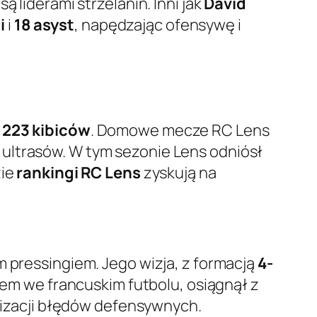
 są liderami strzelanin. Inni jak
David
i
i
18 asyst
, napędzając ofensywę i
 223 kibiców
. Domowe mecze RC Lens
ultrasów. W tym sezonie Lens odniósł
zie
rankingi RC Lens
zyskują na
m pressingiem. Jego wizja, z formacją
4-
niem we francuskim futbolu, osiągnął z
alizacji błędów defensywnych.