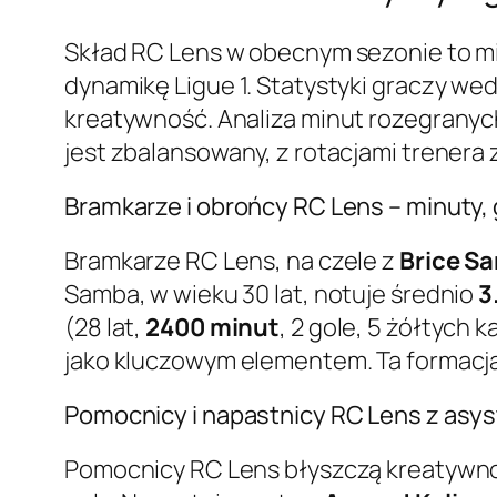
Skład RC Lens w obecnym sezonie to mi
dynamikę Ligue 1. Statystyki graczy wed
kreatywność. Analiza minut rozegranych
jest zbalansowany, z rotacjami trener
Bramkarze i obrońcy RC Lens – minuty, g
Bramkarze RC Lens, na czele z
Brice S
Samba, w wieku 30 lat, notuje średnio
3
(28 lat,
2400 minut
, 2 gole, 5 żółtych k
jako kluczowym elementem. Ta formacj
Pomocnicy i napastnicy RC Lens z asyst
Pomocnicy RC Lens błyszczą kreatywn