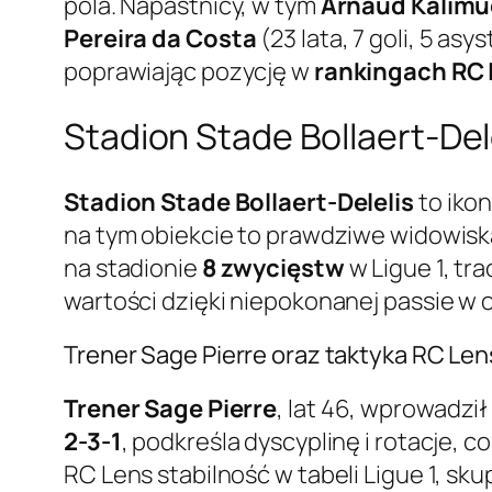
pola. Napastnicy, w tym
Arnaud Kalim
Pereira da Costa
(23 lata, 7 goli, 5 as
poprawiając pozycję w
rankingach RC
Stadion Stade Bollaert-De
Stadion Stade Bollaert-Delelis
to iko
na tym obiekcie to prawdziwe widowisk
na stadionie
8 zwycięstw
w Ligue 1, tr
wartości dzięki niepokonanej passie w 
Trener Sage Pierre oraz taktyka RC Len
Trener Sage Pierre
, lat 46, wprowadzi
2-3-1
, podkreśla dyscyplinę i rotacje, 
RC Lens stabilność w tabeli Ligue 1, sk