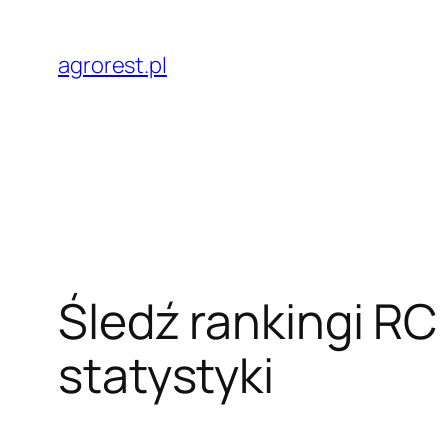
Przejdź
do
agrorest.pl
treści
Śledź rankingi RC 
statystyki