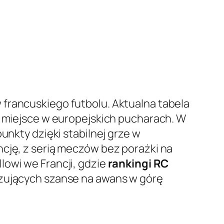
 francuskiego futbolu. Aktualna tabela
o miejsce w europejskich pucharach. W
unkty dzięki stabilnej grze w
ncję, z serią meczów bez porażki na
lowi we Francji, gdzie
rankingi RC
izujących szanse na awans w górę