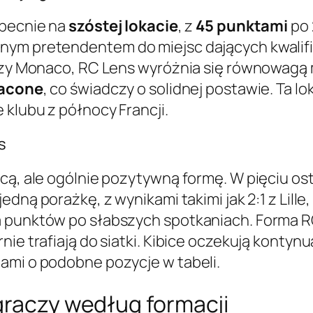
obecnie na
szóstej lokacie
, z
45 punktami
po 
nym pretendentem do miejsc dających kwalifik
n czy Monaco, RC Lens wyróżnia się równowagą
racone
, co świadczy o solidnej postawie. Ta l
 klubu z północy Francji.
s
ącą, ale ogólnie pozytywną formę. W pięciu o
 jedną porażkę, z wynikami takimi jak 2:1 z Lille
a punktów po słabszych spotkaniach. Forma R
ie trafiają do siatki. Kibice oczekują kontynu
ami o podobne pozycje w tabeli.
graczy według formacji