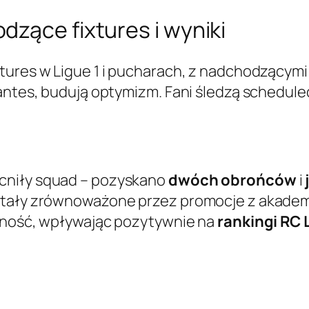
zące fixtures i wyniki
xtures w Ligue 1 i pucharach, z nadchodzącym
Nantes, budują optymizm. Fani śledzą schedul
cniły squad – pozyskano
dwóch obrońców
i
stały zrównoważone przez promocje z akademi
yjność, wpływając pozytywnie na
rankingi RC 