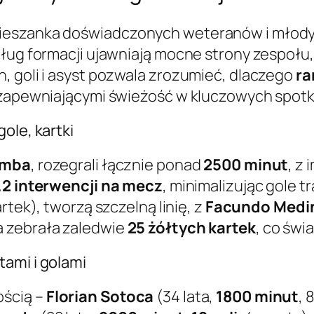
eszanka doświadczonych weteranów i młodych
ług formacji ujawniają mocne strony zespołu, 
, goli i asyst pozwala zrozumieć, dlaczego
ra
a zapewniającymi świeżość w kluczowych spotk
ole, kartki
amba
, rozegrali łącznie ponad
2500 minut
, z
.2 interwencji na mecz
, minimalizując gole t
artek), tworzą szczelną linię, z
Facundo Medi
a zebrała zaledwie
25 żółtych kartek
, co świa
ami i golami
ością –
Florian Sotoca
(34 lata,
1800 minut
, 