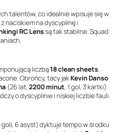
 talentów, co idealnie wpisuje się w
z naciskiem na dyscyplinę i
nkingi RC Lens
są tak stabilne. Squad
aniach.
 imponującą liczbą
18 clean sheets
.
racone. Obrońcy, tacy jak
Kevin Danso
na
(26 lat,
2200 minut
, 1 gol, 3 kartki)
dczy o dyscyplinie i niskiej liczbie fauli.
8 goli, 6 asyst) dyktuje tempo w środku