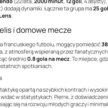
uendo
(22 lata,
2000 minut
,
12 goli
, 4 asysty),
yst) dodają dynamiki. Łącznie ta grupa ma
25 gol
 Lens
.
lelis i domowe mecze
na francuskiego futbolu, mogący pomieścić
38
a, z atmosferą wspieraną przez fanatycznych 
acąc średnio
0.8 gola na mecz
. To miejsce, gd
ostatnich spotkaniach.
s
ł taktykę opartą na szybkich kontrach i wysoki
co widać w statystykach. Pierre, z doświadcze
upiając się na rozwoju młodych graczy i minim