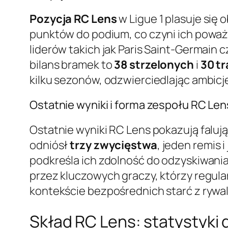
Pozycja RC Lens
w Ligue 1 plasuje się 
punktów do podium, co czyni ich poważ
liderów takich jak Paris Saint-Germai
bilans bramek to
38 strzelonych
i
30 t
kilku sezonów, odzwierciedlając ambicje
Ostatnie wyniki i forma zespołu RC Len
Ostatnie wyniki RC Lens pokazują faluj
odniósł
trzy zwycięstwa
, jeden remis i
podkreśla ich zdolność do odzyskiwani
przez kluczowych graczy, którzy regularn
kontekście bezpośrednich starć z rywal
Skład RC Lens: statystyki 