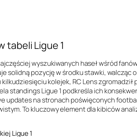
 tabeli Ligue 1
 najczęściej wyszukiwanych haseł wśród fanów
uje solidną pozycję w środku stawki, walcząc 
 kilkudziesięciu kolejek, RC Lens zgromadził p
ela standings Ligue 1 podkreśla ich konsekwe
ive updates na stronach poświęconych footbal
wistym. To kluczowy element dla kibiców anal
iej Ligue 1