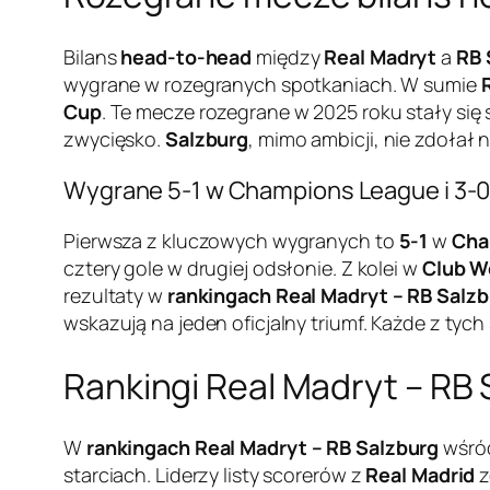
Bilans
head-to-head
między
Real Madryt
a
RB 
wygrane w rozegranych spotkaniach. W sumie
Cup
. Te mecze rozegrane w 2025 roku stały si
zwycięsko.
Salzburg
, mimo ambicji, nie zdołał
Wygrane 5-1 w Champions League i 3-0
Pierwsza z kluczowych wygranych to
5-1
w
Cha
cztery gole w drugiej odsłonie. Z kolei w
Club W
rezultaty w
rankingach Real Madryt – RB Salz
wskazują na jeden oficjalny triumf. Każde z tyc
Rankingi Real Madryt – RB
W
rankingach Real Madryt – RB Salzburg
wśród
starciach. Liderzy listy scorerów z
Real Madrid
z