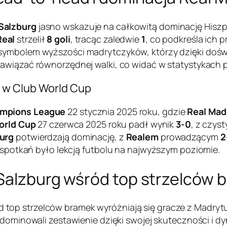
Salzburg
jasno wskazuje na całkowitą dominację Hisz
Real
strzelił
8 goli
, tracąc zaledwie
1
, co podkreśla ich
ę symbolem wyższości madrytczyków, którzy dzięki dośw
 nawiązać równorzędnej walki, co widać w statystykach 
 w Club World Cup
mpions League
22 stycznia 2025 roku, gdzie
Real Mad
orld Cup
27 czerwca 2025 roku padł wynik
3-0
, z czyst
burg
potwierdzają dominację, z
Realem
prowadzącym
2
h spotkań było lekcją futbolu na najwyższym poziomie.
 Salzburg wśród top strzelców 
 top strzelców bramek wyróżniają się gracze z Madrytu,
dominowali zestawienie dzięki swojej skuteczności i dyn