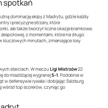
h spotkań
utną dominację ekipy z Madrytu, gdzie każdy
ry i precyzyjne strzały, które
łki, ale także tworzył liczne okazje bramkowe,
gry zespołowej, z momentami, które na długo
 w kluczowych minutach, zmieniające losy
owych starciach. W meczu
Ligi Mistrzów
22
się do miażdżącej wygranej
5-1
. Podobnie w
t w defensywie rywala i dobijając Salzburg
ję wśród top scorerów, czyniąc go
Madryt