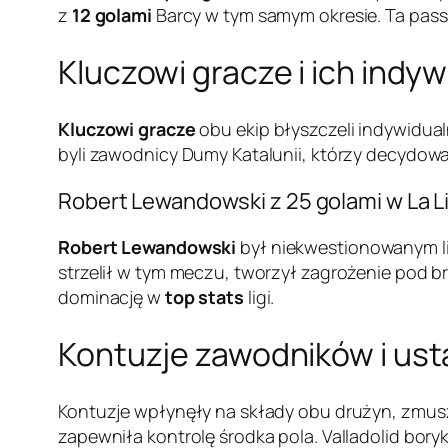
z
12 golami
Barcy w tym samym okresie. Ta pass
Kluczowi gracze i ich indyw
Kluczowi gracze
obu ekip błyszczeli indywidua
byli zawodnicy Dumy Katalunii, którzy decydow
Robert Lewandowski z 25 golami w La L
Robert Lewandowski
był niekwestionowanym l
strzelił w tym meczu, tworzył zagrożenie pod br
dominację w
top stats
ligi.
Kontuzje zawodników i usta
Kontuzje wpłynęły na składy obu drużyn, zmus
zapewniła kontrolę środka pola. Valladolid bory