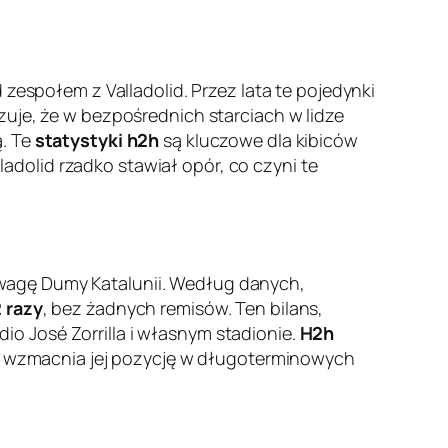
 zespołem z Valladolid. Przez lata te pojedynki
uje, że w bezpośrednich starciach w lidze
ą. Te
statystyki h2h
są kluczowe dla kibiców
dolid rzadko stawiał opór, co czyni te
ewagę Dumy Katalunii. Według danych,
 razy
, bez żadnych remisów. Ten bilans,
o José Zorrilla i własnym stadionie.
H2h
 co wzmacnia jej pozycję w długoterminowych