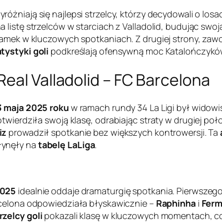
różniają się najlepsi strzelcy, którzy decydowali o los
 na listę strzelców w starciach z Valladolid, budując swo
ramek w kluczowych spotkaniach. Z drugiej strony, zawo
tystyki goli
podkreślają ofensywną moc Katalończyk
eal Valladolid – FC Barcelona
3 maja 2025 roku
w ramach rundy 34 La Ligi był widowi
twierdziła swoją klasę, odrabiając straty w drugiej poł
iz
prowadził spotkanie bez większych kontrowersji. Ta
łynęły na
tabelę LaLiga
.
2025
idealnie oddaje dramaturgię spotkania. Pierwszego
arcelona odpowiedziała błyskawicznie –
Raphinha
i
Ferm
rzelcy goli
pokazali klasę w kluczowych momentach, c