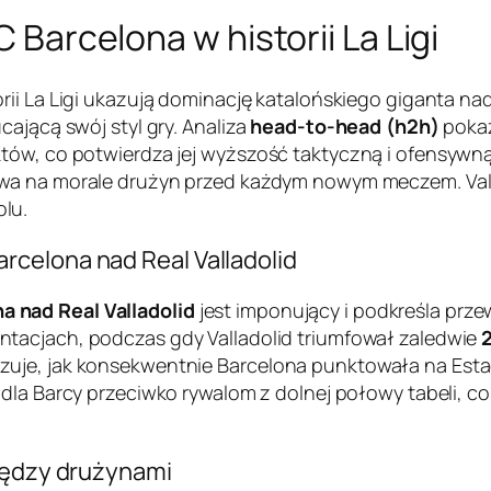
C Barcelona w historii La Ligi
rii La Ligi ukazują dominację katalońskiego giganta nad
cającą swój styl gry. Analiza
head-to-head (h2h)
pokaz
tów, co potwierdza jej wyższość taktyczną i ofensywn
ywa na morale drużyn przed każdym nowym meczem. Valla
lu.
celona nad Real Valladolid
 nad Real Valladolid
jest imponujący i podkreśla prz
ntacjach, podczas gdy Valladolid triumfował zaledwie
2
uje, jak konsekwentnie Barcelona punktowała na Estadi
e dla Barcy przeciwko rywalom z dolnej połowy tabeli,
między drużynami