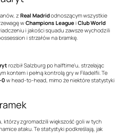
panów, z
Real Madrid
odnoszącym wszystkie
 przewagę w
Champions League
i
Club World
iadczeniu i jakości squadu zawsze wychodzili
possession i strzałów na bramkę.
ryt
rozbił Salzburg po halftime’u, strzelając
ym kontem i pełną kontrolą gry w Filadelfii. Te
-0
w head-to-head, mimo że niektóre statystyki
bramek
 którzy zgromadzili większość goli w tych
amice ataku. Te statystyki podkreślają, jak