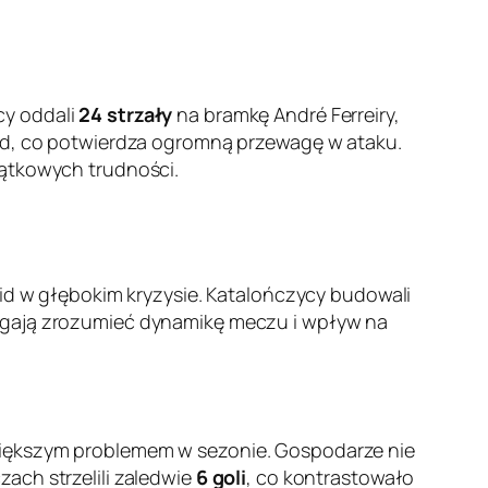
cy oddali
24 strzały
na bramkę André Ferreiry,
lid, co potwierdza ogromną przewagę w ataku.
zątkowych trudności.
lid w głębokim kryzysie. Katalończycy budowali
ają zrozumieć dynamikę meczu i wpływ na
jwiększym problemem w sezonie. Gospodarze nie
ach strzelili zaledwie
6 goli
, co kontrastowało