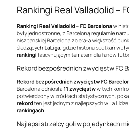
Rankingi Real Valladolid – F
Rankingi Real Valladolid – FC Barcelona
w histo
były jednostronne, z Barceloną regularnie narzu
hiszpańskiej Barcelona zbierała większość punk
śledzących
LaLiga
, gdzie historia spotkań wpł
rankingi
fascynującym tematem dla fanów futbo
Rekord bezpośrednich zwycięstw FC Bar
Rekord bezpośrednich zwycięstw FC Barcelona
Barcelona odniosła
11 zwycięstw
w tych konfro
potwierdzony w źródłach statystycznych, pokaz
rekord
ten jest jednym z najlepszych w La Lidz
rankingach
.
Najlepsi strzelcy goli w pojedynkach 