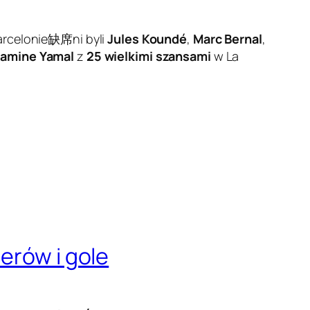
arcelonie缺席ni byli
Jules Koundé
,
Marc Bernal
,
Lamine Yamal
z
25 wielkimi szansami
w La
erów i gole