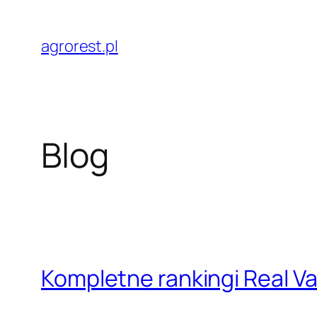
Przejdź
do
agrorest.pl
treści
Blog
Kompletne rankingi Real Val