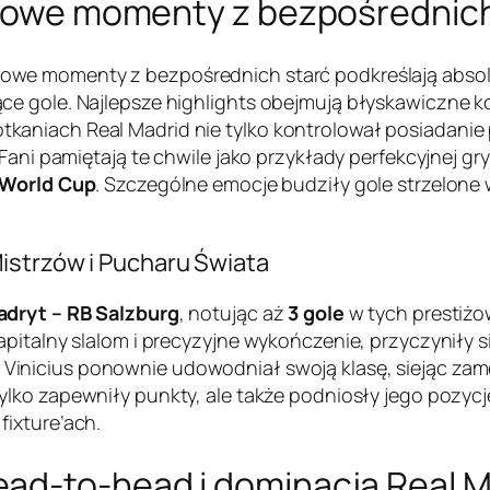
uczowe momenty z bezpośrednic
owe momenty z bezpośrednich starć podkreślają absol
 gole. Najlepsze highlights obejmują błyskawiczne kont
niach Real Madrid nie tylko kontrolował posiadanie pi
 Fani pamiętają te chwile jako przykłady perfekcyjnej 
 World Cup
. Szczególne emocje budziły gole strzelone
istrzów i Pucharu Świata
adryt – RB Salzburg
, notując aż
3 gole
w tych prestiż
apitalny slalom i precyzyjne wykończenie, przyczyniły 
Vinicius ponownie udowodniał swoją klasę, siejąc zamę
tylko zapewniły punkty, ale także podniosły jego pozyc
ixture’ach.
ad-to-head i dominacja Real 