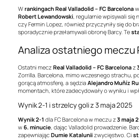
W
rankingach Real Valladolid – FC Barcelona
wy
Robert Lewandowski
, regularnie wpisywali się
czy Fermin Lopez, również przyczyniły się do b
sporadycznie przełamywali obronę Barcy. Te
sta
Analiza ostatniego meczu R
Ostatni mecz
Real Valladolid – FC Barcelona
z
Zorrilla. Barcelona, mimo wczesnego strachu, po
gorącą atmosferę, a sędzia
Alejandro Muñíz Ru
momentach, które zadecydowały o wyniku i wp
Wynik 2-1 i strzelcy goli z 3 maja 2025
Wynik 2-1
dla FC Barcelona w meczu z
3 maja 
w
6. minucie
, dając Valladolid prowadzenie. B
zapewniając
Dumie Katalunii
zwycięstwo. Ci
st