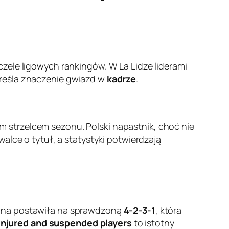
czele ligowych rankingów. W La Lidze liderami
kreśla znaczenie gwiazd w
kadrze
.
ym strzelcem sezonu. Polski napastnik, choć nie
alce o tytuł, a statystyki potwierdzają
lona postawiła na sprawdzoną
4-2-3-1
, która
Injured and suspended players
to istotny