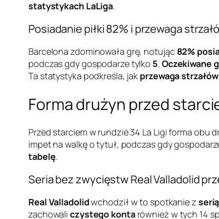
statystykach LaLiga
.
Posiadanie piłki 82% i przewaga strzał
Barcelona zdominowała grę, notując
82% posia
podczas gdy gospodarze tylko
5
.
Oczekiwane g
Ta statystyka podkreśla, jak
przewaga strzałów
Forma drużyn przed starcie
Przed starciem w rundzie 34 La Ligi forma obu d
impet na walkę o tytuł, podczas gdy gospodarze
tabelę
.
Seria bez zwycięstw Real Valladolid p
Real Valladolid
wchodził w to spotkanie z
seri
zachowali
czystego konta
również w tych 14 sp