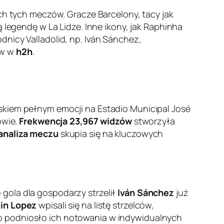
ach tych meczów. Gracze Barcelony, tacy jak
ją legendę w La Lidze. Inne ikony, jak Raphinha
dnicy Valladolid, np. Iván Sánchez,
ów w
h2h
.
skiem pełnym emocji na Estadio Municipal José
owie.
Frekwencja 23,967 widzów
stworzyła
analiza meczu
skupia się na kluczowych
 gola dla gospodarzy strzelił
Iván Sánchez
już
in Lopez
wpisali się na listę strzelców,
o podniosło ich notowania w indywidualnych