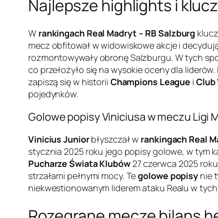
Najlepsze highlights i kl
W
rankingach Real Madryt – RB Salzburg
klucz
mecz obfitował w widowiskowe akcje i decydujące
rozmontowywały obronę Salzburgu. W tych spotka
co przełożyło się na wysokie oceny dla liderów.
zapiszą się w historii
Champions League
i
Club
pojedynków.
Golowe popisy Viniciusa w meczu Ligi M
Vinicius Junior
błyszczał w
rankingach Real M
stycznia 2025 roku jego popisy golowe, w tym k
Pucharze Świata Klubów
27 czerwca 2025 roku 
strzałami pełnymi mocy. Te
golowe popisy
nie 
niekwestionowanym liderem ataku Realu w tych f
Rozegrane mecze bilans he