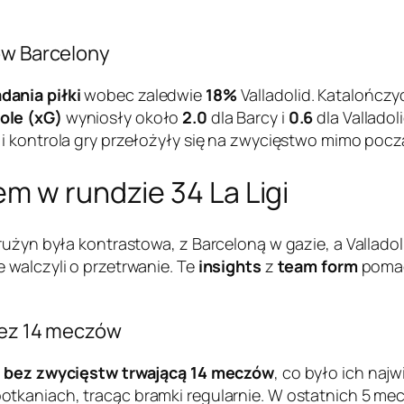
ów Barcelony
dania piłki
wobec zaledwie
18%
Valladolid. Katalończy
ole (xG)
wyniosły około
2.0
dla Barcy i
0.6
dla Vallado
i kontrola gry przełożyły się na zwycięstwo mimo poc
m w rundzie 34 La Ligi
rużyn była kontrastowa, z Barceloną w gazie, a Vallado
 walczyli o przetrwanie. Te
insights
z
team form
pomag
rzez 14 meczów
ą bez zwycięstw trwającą 14 meczów
, co było ich na
otkaniach, tracąc bramki regularnie. W ostatnich 5 mecz