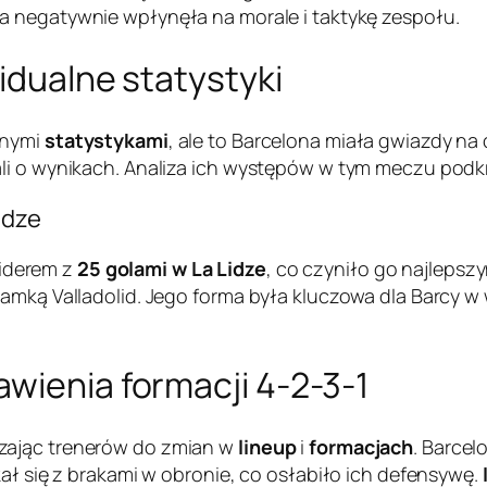
a negatywnie wpłynęła na morale i taktykę zespołu.
idualne statystyki
lnymi
statystykami
, ale to Barcelona miała gwiazdy na 
ali o wynikach. Analiza ich występów w tym meczu pod
idze
iderem z
25 golami w La Lidze
, co czyniło go najlepsz
amką Valladolid. Jego forma była kluczowa dla Barcy w w
wienia formacji 4-2-3-1
zając trenerów do zmian w
lineup
i
formacjach
. Barce
kał się z brakami w obronie, co osłabiło ich defensywę.