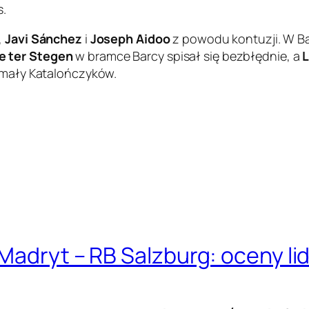
s.
,
Javi Sánchez
i
Joseph Aidoo
z powodu kontuzji. W B
e ter Stegen
w bramce Barcy spisał się bezbłędnie, a
zymały Katalończyków.
Madryt – RB Salzburg: oceny lid