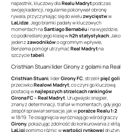
napastnik, kluczowy dla
Realu Madryt
podczas
swojej kadencji, regularnie pokonywał obronę
rywala, przyczyniając się do wielu
zwycięstw
w
LaLidze
. Jego bramki padały w kluczowych
momentach na
Santiago Bernabéu
i na wyjeździe,
co podkreślało jego klasę w
h2h statystykach
. Jako
jeden z
zawodników
o ogromnym wpływie,
Benzema pomógł utrzymać
Real Madryt
na
szczycie
tabeli
.
Cristhian Stuani lider Girony z golami na Real
Cristhian Stuani
, lider
Girony FC
, strzelił
pięć goli
przeciwko
Realowi Madryt
, co czyni go kluczową
postacią w
najlepszych strzelcach rankingów
Girona FC – Real Madryt
. Urugwajski snajper,
znany z determinacji, trafiał w momentach, gdy jego
zespół sprawiał sensacje, jak w
porażce Realu 1:2
w 18/19. Te osiągnięcia wyróżniają go wśród graczy
Girony
, pokazując zdolność do konkurowania z elitą
LaLigi
pomimo różnic w
wartości rynkowej
drużyn.