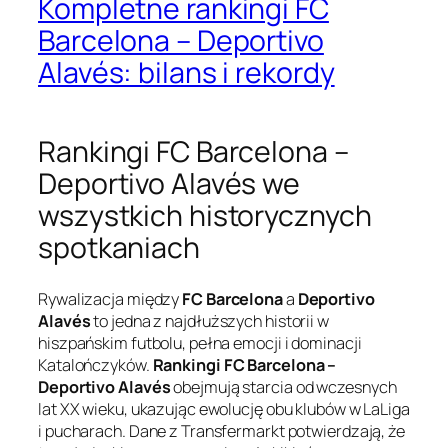
Kompletne rankingi FC
Barcelona – Deportivo
Alavés: bilans i rekordy
Rankingi FC Barcelona –
Deportivo Alavés we
wszystkich historycznych
spotkaniach
Rywalizacja między
FC Barcelona
a
Deportivo
Alavés
to jedna z najdłuższych historii w
hiszpańskim futbolu, pełna emocji i dominacji
Katalończyków.
Rankingi FC Barcelona –
Deportivo Alavés
obejmują starcia od wczesnych
lat XX wieku, ukazując ewolucję obu klubów w LaLiga
i pucharach. Dane z Transfermarkt potwierdzają, że