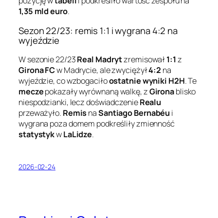
pozycję w
tabeli
i podkreśliło wartość zespołu na
1,35 mld euro
.
Sezon 22/23: remis 1:1 i wygrana 4:2 na
wyjeździe
W sezonie 22/23
Real Madryt
zremisował
1:1
z
Girona FC
w Madrycie, ale zwyciężył
4:2
na
wyjeździe, co wzbogaciło
ostatnie wyniki H2H
. Te
mecze
pokazały wyrównaną walkę, z
Girona
blisko
niespodzianki, lecz doświadczenie
Realu
przeważyło.
Remis
na
Santiago Bernabéu
i
wygrana poza domem podkreśliły zmienność
statystyk
w
LaLidze
.
2026-02-24