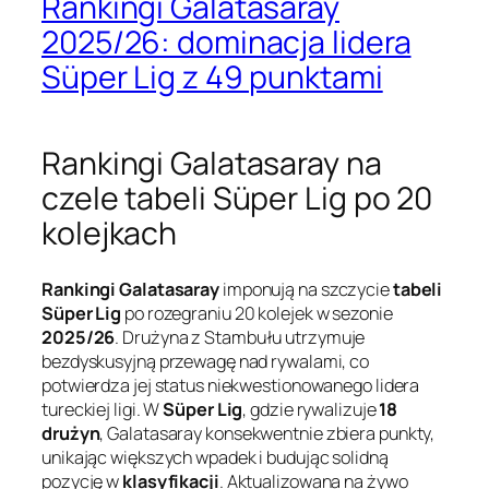
Rankingi Galatasaray
2025/26: dominacja lidera
Süper Lig z 49 punktami
Rankingi Galatasaray na
czele tabeli Süper Lig po 20
kolejkach
Rankingi Galatasaray
imponują na szczycie
tabeli
Süper Lig
po rozegraniu 20 kolejek w sezonie
2025/26
. Drużyna z Stambułu utrzymuje
bezdyskusyjną przewagę nad rywalami, co
potwierdza jej status niekwestionowanego lidera
tureckiej ligi. W
Süper Lig
, gdzie rywalizuje
18
drużyn
, Galatasaray konsekwentnie zbiera punkty,
unikając większych wpadek i budując solidną
pozycję w
klasyfikacji
. Aktualizowana na żywo