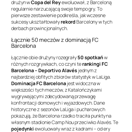
drużyn w
Copa del Rey
ewoluował, z Barceloną
regularnie narzucającą swoje tempo gry. To
pierwsze zestawienie podkreśla, jak wczesne
sukcesy ukształtowały
rekord
Barcelony w tych
derbach prowincjonalnych.
Łącznie 50 meczów z dominacją FC
Barcelona
Łącznie obie drużyny rozegrały
50 spotkań
w
różnych rozgrywkach, co czyni te
rankingi FC
Barcelona – Deportivo Alavés
jednym z
najbardziej obfitych zbiorów statystyk w LaLiga.
Dominacja FC Barcelona
jest widoczna w
większości tych meczów, z Katalończykami
wygrywającymi zdecydowaną przewagę
konfrontacji domowych i wyjazdowych. Dane
historyczne z sezonów LaLiga i pucharowych
pokazują, że Barcelona rzadko traciła punkty na
własnym stadionie Camp Nou przeciwko Alavés. Te
pojedynki
ewoluowały wraz z kadrami – od ery