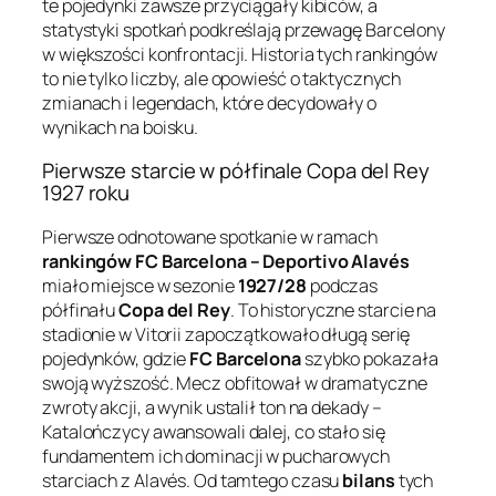
te pojedynki zawsze przyciągały kibiców, a
statystyki spotkań podkreślają przewagę Barcelony
w większości konfrontacji. Historia tych rankingów
to nie tylko liczby, ale opowieść o taktycznych
zmianach i legendach, które decydowały o
wynikach na boisku.
Pierwsze starcie w półfinale Copa del Rey
1927 roku
Pierwsze odnotowane spotkanie w ramach
rankingów FC Barcelona – Deportivo Alavés
miało miejsce w sezonie
1927/28
podczas
półfinału
Copa del Rey
. To historyczne starcie na
stadionie w Vitorii zapoczątkowało długą serię
pojedynków, gdzie
FC Barcelona
szybko pokazała
swoją wyższość. Mecz obfitował w dramatyczne
zwroty akcji, a wynik ustalił ton na dekady –
Katalończycy awansowali dalej, co stało się
fundamentem ich dominacji w pucharowych
starciach z Alavés. Od tamtego czasu
bilans
tych