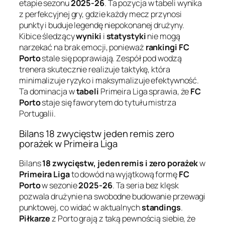
etapie sezonu
2025-26
. Ta pozycja w tabeli wynika
z perfekcyjnej gry, gdzie każdy mecz przynosi
punkty i buduje legendę niepokonanej drużyny.
Kibice śledzący
wyniki
i
statystyki
nie mogą
narzekać na brak emocji, ponieważ
rankingi FC
Porto
stale się poprawiają. Zespół pod wodzą
trenera skutecznie realizuje taktykę, która
minimalizuje ryzyko i maksymalizuje efektywność.
Ta dominacja w
tabeli
Primeira Liga sprawia, że
FC
Porto
staje się faworytem do tytułu mistrza
Portugalii.
Bilans 18 zwycięstw jeden remis zero
porażek w Primeira Liga
Bilans
18 zwycięstw, jeden remis i zero porażek
w
Primeira Liga
to dowód na wyjątkową formę
FC
Porto
w sezonie
2025-26
. Ta seria bez klęsk
pozwala drużynie na swobodne budowanie przewagi
punktowej, co widać w aktualnych
standings
.
Piłkarze
z Porto grają z taką pewnością siebie, że