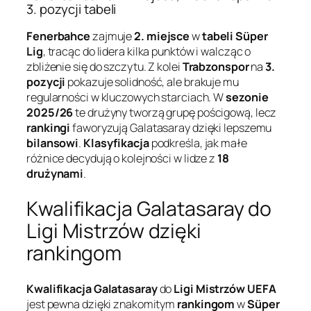
3. pozycji tabeli
Fenerbahce
zajmuje
2. miejsce
w
tabeli Süper
Lig
, tracąc do lidera kilka punktów i walcząc o
zbliżenie się do szczytu. Z kolei
Trabzonspor
na
3.
pozycji
pokazuje solidność, ale brakuje mu
regularności w kluczowych starciach. W
sezonie
2025/26
te drużyny tworzą grupę pościgową, lecz
rankingi
faworyzują Galatasaray dzięki lepszemu
bilansowi
.
Klasyfikacja
podkreśla, jak małe
różnice decydują o kolejności w lidze z
18
drużynami
.
Kwalifikacja Galatasaray do
Ligi Mistrzów dzięki
rankingom
Kwalifikacja Galatasaray
do
Ligi Mistrzów UEFA
jest pewna dzięki znakomitym
rankingom
w
Süper