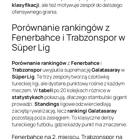
klasyfikacji
, ale też motywuje zespół do dalszego
ofensywnego grania.
Porównanie rankingów z
Fenerbahce i Trabzonspor w
Süper Lig
Porównanie rankingów
z
Fenerbahce
i
Trabzonspor
uwypukla supremację
Galatasaray
w
Süper Lig
. Te trzy zespoły tworzą czołówkę
tureckiej ligi, ale dystans punktowy rośnie z każdym
meczem. W
tabeli
po 20 kolejkach różnice w
statystykach
pokazują, dlaczego stambulski gigant
prowadzi.
Standings
ligowe odzwierciedlają
zaciętą rywalizację, lecz
rankingi Galatasaray
pozostają poza zasięgiem. To klasyczne derby
tureckiego futbolu, gdzie każdy punkt ma znaczenie.
Fenerbahce na 2. miejscu, Trabzonspor na