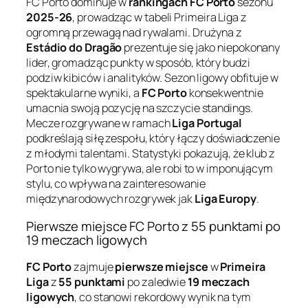
FC Porto dominuje w
rankingach FC Porto
sezonu
2025-26
, prowadząc w tabeli Primeira Liga z
ogromną przewagą nad rywalami. Drużyna z
Estádio do Dragão
prezentuje się jako niepokonany
lider, gromadząc punkty w sposób, który budzi
podziw kibiców i analityków. Sezon ligowy obfituje w
spektakularne wyniki, a
FC Porto
konsekwentnie
umacnia swoją pozycję na szczycie standings.
Mecze rozgrywane w ramach
Liga Portugal
podkreślają siłę zespołu, który łączy doświadczenie
z młodymi talentami. Statystyki pokazują, że klub z
Porto nie tylko wygrywa, ale robi to w imponującym
stylu, co wpływa na zainteresowanie
międzynarodowych rozgrywek jak
Liga Europy
.
Pierwsze miejsce FC Porto z 55 punktami po
19 meczach ligowych
FC Porto
zajmuje
pierwsze miejsce
w
Primeira
Liga
z
55 punktami
po zaledwie
19 meczach
ligowych
, co stanowi rekordowy wynik na tym