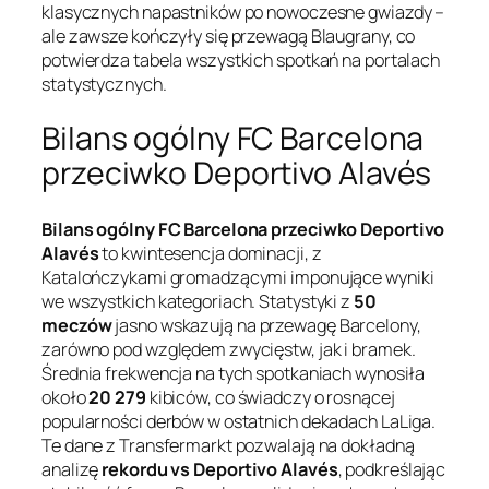
klasycznych napastników po nowoczesne gwiazdy –
ale zawsze kończyły się przewagą Blaugrany, co
potwierdza tabela wszystkich spotkań na portalach
statystycznych.
Bilans ogólny FC Barcelona
przeciwko Deportivo Alavés
Bilans ogólny FC Barcelona przeciwko Deportivo
Alavés
to kwintesencja dominacji, z
Katalończykami gromadzącymi imponujące wyniki
we wszystkich kategoriach. Statystyki z
50
meczów
jasno wskazują na przewagę Barcelony,
zarówno pod względem zwycięstw, jak i bramek.
Średnia frekwencja na tych spotkaniach wynosiła
około
20 279
kibiców, co świadczy o rosnącej
popularności derbów w ostatnich dekadach LaLiga.
Te dane z Transfermarkt pozwalają na dokładną
analizę
rekordu vs Deportivo Alavés
, podkreślając