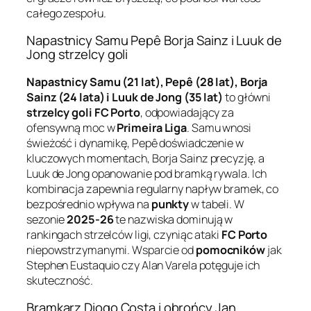
całego zespołu.
Napastnicy Samu Pepê Borja Sainz i Luuk de
Jong strzelcy goli
Napastnicy Samu (21 lat), Pepê (28 lat), Borja
Sainz (24 lata) i Luuk de Jong (35 lat)
to główni
strzelcy goli
FC Porto
, odpowiadający za
ofensywną moc w
Primeira Liga
. Samu wnosi
świeżość i dynamikę, Pepê doświadczenie w
kluczowych momentach, Borja Sainz precyzję, a
Luuk de Jong opanowanie pod bramką rywala. Ich
kombinacja zapewnia regularny napływ bramek, co
bezpośrednio wpływa na
punkty
w tabeli. W
sezonie
2025-26
te nazwiska dominują w
rankingach strzelców ligi, czyniąc ataki
FC Porto
niepowstrzymanymi. Wsparcie od
pomocników
jak
Stephen Eustaquio czy Alan Varela potęguje ich
skuteczność.
Bramkarz Diogo Costa i obrońcy Jan