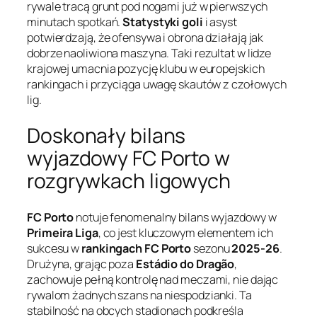
rywale tracą grunt pod nogami już w pierwszych
minutach spotkań.
Statystyki goli
i asyst
potwierdzają, że ofensywa i obrona działają jak
dobrze naoliwiona maszyna. Taki rezultat w lidze
krajowej umacnia pozycję klubu w europejskich
rankingach i przyciąga uwagę skautów z czołowych
lig.
Doskonały bilans
wyjazdowy FC Porto w
rozgrywkach ligowych
FC Porto
notuje fenomenalny bilans wyjazdowy w
Primeira Liga
, co jest kluczowym elementem ich
sukcesu w
rankingach FC Porto
sezonu
2025-26
.
Drużyna, grając poza
Estádio do Dragão
,
zachowuje pełną kontrolę nad meczami, nie dając
rywalom żadnych szans na niespodzianki. Ta
stabilność na obcych stadionach podkreśla