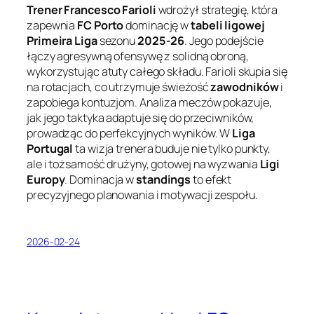
Trener Francesco Farioli
wdrożył strategię, która
zapewnia
FC Porto
dominację w
tabeli ligowej
Primeira Liga
sezonu
2025-26
. Jego podejście
łączy agresywną ofensywę z solidną obroną,
wykorzystując atuty całego składu. Farioli skupia się
na rotacjach, co utrzymuje świeżość
zawodników
i
zapobiega kontuzjom. Analiza meczów pokazuje,
jak jego taktyka adaptuje się do przeciwników,
prowadząc do perfekcyjnych wyników. W
Liga
Portugal
ta wizja trenera buduje nie tylko punkty,
ale i tożsamość drużyny, gotowej na wyzwania
Ligi
Europy
. Dominacja w
standings
to efekt
precyzyjnego planowania i motywacji zespołu.
2026-02-24