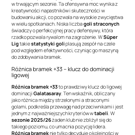
w trwającym sezonie. Ta ofensywna moc wynika z
kreatywności napastników i skuteczności w
budowaniu akcji, co pozwala na wysokie zwycięstwa
w wielu spotkaniach. Niska liczba
goli straconych
świadczy o perfekcyjnej pracy defensywy, która
rzadko pozwala rywalom na zagrożenie. W
Süper
Lig
takie
statystyki goli
plasują zespół na czele
pod względem efektywności, czyniąc go maszyną
do zdobywania bramek.
Różnica bramek +33 – klucz do dominacji
ligowej
Różnica bramek +33
to prawdziwy klucz do ligowej
dominacji
Galatasaray
. Ten wskaźnik, obliczany
jako różnica między strzelonymi a straconymi
golami, podkreśla przewagę nad przeciwnikami i jest
jednym z najważniejszych kryteriów w
tabeli
. W
sezonie 2025/26
żaden klub nie zbliżył się do
takiego poziomu, co umacnia pozycję lidera.
Różnica bramek
nie tylko decyduje o kolejności w