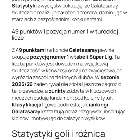
Statystyki
zwycięstw pokazują, że Galatasaray
skutecznie realizuje założenia trenera, dominując w
starciach z bezpośrednimi konkurentami.
49 punktów i pozycja numer 1 w tureckiej
lidze
Z
49 punktami
na koncie
Galatasaray
pewnie
okupuje
pozycję numer 1
w
tabeli Süper Lig
. Ta
liczba punktów jest dowodem na wyjątkową
skuteczność w konwersji okazji na zwycięstwa, co
wyróżnia zespół na tle innych klubów. W
sezonie
2025/26
żaden rywal nie zdołał jeszcze zagrozić
tej przewadze, a
punkty
zdobyte w kluczowych
meczach budują fundament pod kolejny tytuł.
Klasyfikacja
ligowa podkreśla, jak
rankingi
Galatasaray
kształtują obraz rozgrywek, inspirując
kibiców i motywując do dalszych wysiłków.
Statystyki goli i różnica