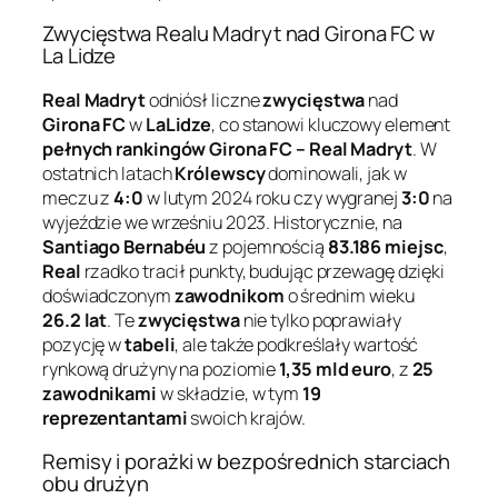
Zwycięstwa Realu Madryt nad Girona FC w
La Lidze
Real Madryt
odniósł liczne
zwycięstwa
nad
Girona FC
w
LaLidze
, co stanowi kluczowy element
pełnych rankingów Girona FC – Real Madryt
. W
ostatnich latach
Królewscy
dominowali, jak w
meczu z
4:0
w lutym 2024 roku czy wygranej
3:0
na
wyjeździe we wrześniu 2023. Historycznie, na
Santiago Bernabéu
z pojemnością
83.186 miejsc
,
Real
rzadko tracił punkty, budując przewagę dzięki
doświadczonym
zawodnikom
o średnim wieku
26.2 lat
. Te
zwycięstwa
nie tylko poprawiały
pozycję w
tabeli
, ale także podkreślały wartość
rynkową drużyny na poziomie
1,35 mld euro
, z
25
zawodnikami
w składzie, w tym
19
reprezentantami
swoich krajów.
Remisy i porażki w bezpośrednich starciach
obu drużyn