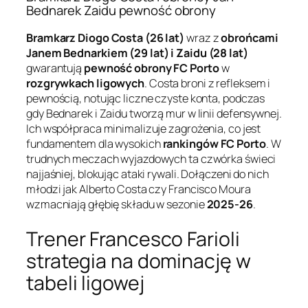
Bednarek Zaidu pewność obrony
Bramkarz Diogo Costa (26 lat)
wraz z
obrońcami
Janem Bednarkiem (29 lat) i Zaidu (28 lat)
gwarantują
pewność obrony
FC Porto
w
rozgrywkach ligowych
. Costa broni z refleksem i
pewnością, notując liczne czyste konta, podczas
gdy Bednarek i Zaidu tworzą mur w linii defensywnej.
Ich współpraca minimalizuje zagrożenia, co jest
fundamentem dla wysokich
rankingów FC Porto
. W
trudnych meczach wyjazdowych ta czwórka świeci
najjaśniej, blokując ataki rywali. Dołączeni do nich
młodzi jak Alberto Costa czy Francisco Moura
wzmacniają głębię składu w sezonie
2025-26
.
Trener Francesco Farioli
strategia na dominację w
tabeli ligowej