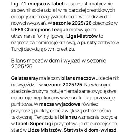
Lig
. Z
1. miejsca
w
tabeli
zespół automatycznie
zapewnił sobie udział w najbardziej prestiżowych
europejskich rozgrywkach, co otwiera drzwi do
nowych wyzwań. W
sezonie 2025/26
obecność w
UEFA Champions League
motywuje do
utrzymania formy ligowej.
Liga Mistrzów
to
nagroda za dominację krajową, a
punkty
zdobyte w
Turcji decydują o tym prestiżu.
Bilans meczów dom i wyjazd w sezonie
2025/26
Galatasaray
ma lepszy
bilans meczów
u siebie niż
na wyjeździe w
sezonie 2025/26
. Na własnym
stadionie drużyna notuje niemal same zwycięstwa,
co buduje niepokonany wizerunek i daje przewagę
punktową. W
mecze wyjazdowe
również
przynoszą punkty, choć z większą ostrożnością
taktyczną. Ten podział
bilansu
wzmacnia pozycję
w
tabeli Süper Lig
i przygotowuje do europejskich
starć w
Lidze Mistrzów
.
Statystyki dom-wyjazd