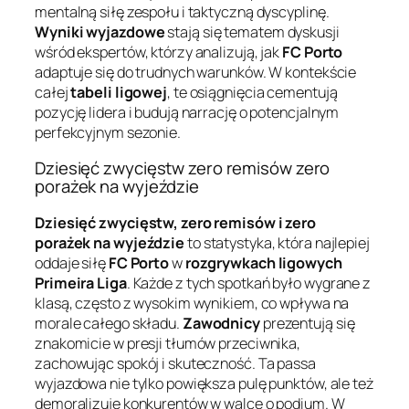
mentalną siłę zespołu i taktyczną dyscyplinę.
Wyniki wyjazdowe
stają się tematem dyskusji
wśród ekspertów, którzy analizują, jak
FC Porto
adaptuje się do trudnych warunków. W kontekście
całej
tabeli ligowej
, te osiągnięcia cementują
pozycję lidera i budują narrację o potencjalnym
perfekcyjnym sezonie.
Dziesięć zwycięstw zero remisów zero
porażek na wyjeździe
Dziesięć zwycięstw, zero remisów i zero
porażek na wyjeździe
to statystyka, która najlepiej
oddaje siłę
FC Porto
w
rozgrywkach ligowych
Primeira Liga
. Każde z tych spotkań było wygrane z
klasą, często z wysokim wynikiem, co wpływa na
morale całego składu.
Zawodnicy
prezentują się
znakomicie w presji tłumów przeciwnika,
zachowując spokój i skuteczność. Ta passa
wyjazdowa nie tylko powiększa pulę punktów, ale też
demoralizuje konkurentów w walce o podium. W