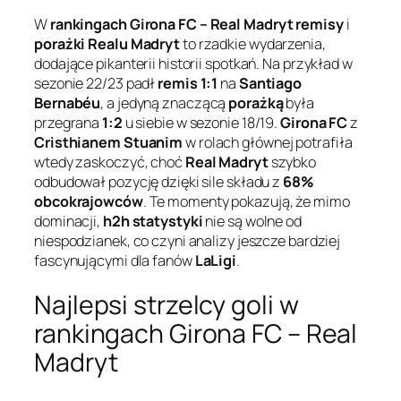
W
rankingach Girona FC – Real Madryt
remisy
i
porażki
Realu Madryt
to rzadkie wydarzenia,
dodające pikanterii historii spotkań. Na przykład w
sezonie 22/23 padł
remis 1:1
na
Santiago
Bernabéu
, a jedyną znaczącą
porażką
była
przegrana
1:2
u siebie w sezonie 18/19.
Girona FC
z
Cristhianem Stuanim
w rolach głównej potrafiła
wtedy zaskoczyć, choć
Real Madryt
szybko
odbudował pozycję dzięki sile składu z
68%
obcokrajowców
. Te momenty pokazują, że mimo
dominacji,
h2h statystyki
nie są wolne od
niespodzianek, co czyni analizy jeszcze bardziej
fascynującymi dla fanów
LaLigi
.
Najlepsi strzelcy goli w
rankingach Girona FC – Real
Madryt