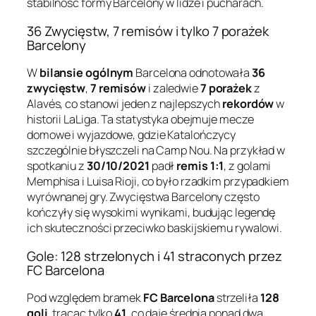
stabilność formy Barcelony w lidze i pucharach.
36 Zwycięstw, 7 remisów i tylko 7 porażek
Barcelony
W
bilansie ogólnym
Barcelona odnotowała
36
zwycięstw
,
7 remisów
i zaledwie
7 porażek
z
Alavés, co stanowi jeden z najlepszych
rekordów
w
historii LaLiga. Ta statystyka obejmuje mecze
domowe i wyjazdowe, gdzie Katalończycy
szczególnie błyszczeli na Camp Nou. Na przykład w
spotkaniu z
30/10/2021
padł
remis 1:1
, z golami
Memphisa i Luisa Rioji, co było rzadkim przypadkiem
wyrównanej gry. Zwycięstwa Barcelony często
kończyły się wysokimi wynikami, budując legendę
ich skuteczności przeciwko baskijskiemu rywalowi.
Gole: 128 strzelonych i 41 straconych przez
FC Barcelona
Pod względem bramek
FC Barcelona
strzeliła
128
goli
, tracąc tylko
41
, co daje średnią ponad dwa