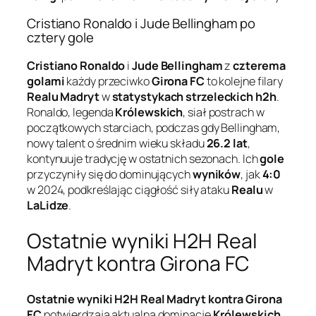
Cristiano Ronaldo i Jude Bellingham po
cztery gole
Cristiano Ronaldo
i
Jude Bellingham
z
czterema
golami
każdy przeciwko
Girona FC
to kolejne filary
Realu Madryt
w
statystykach strzeleckich h2h
.
Ronaldo, legenda
Królewskich
, siał postrach w
początkowych starciach, podczas gdy Bellingham,
nowy talent o średnim wieku składu
26.2 lat
,
kontynuuje tradycję w ostatnich sezonach. Ich
gole
przyczyniły się do dominujących
wyników
, jak
4:0
w 2024, podkreślając ciągłość siły ataku
Realu
w
LaLidze
.
Ostatnie wyniki H2H Real
Madryt kontra Girona FC
Ostatnie wyniki H2H Real Madryt kontra Girona
FC
potwierdzają aktualną dominację
Królewskich