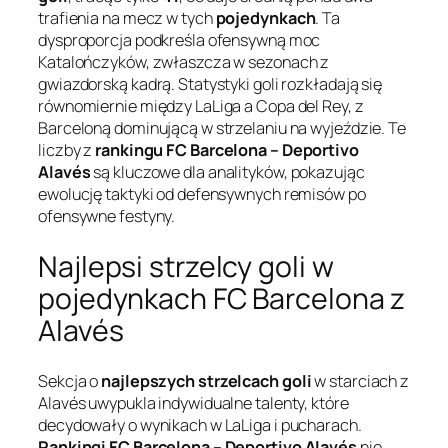
trafienia na mecz w tych
pojedynkach
. Ta
dysproporcja podkreśla ofensywną moc
Katalończyków, zwłaszcza w sezonach z
gwiazdorską kadrą. Statystyki goli rozkładają się
równomiernie między LaLiga a Copa del Rey, z
Barceloną dominującą w strzelaniu na wyjeździe. Te
liczby z
rankingu FC Barcelona – Deportivo
Alavés
są kluczowe dla analityków, pokazując
ewolucję taktyki od defensywnych remisów po
ofensywne festyny.
Najlepsi strzelcy goli w
pojedynkach FC Barcelona z
Alavés
Sekcja o
najlepszych strzelcach goli
w starciach z
Alavés uwypukla indywidualne talenty, które
decydowały o wynikach w LaLiga i pucharach.
Rankingi FC Barcelona – Deportivo Alavés
nie