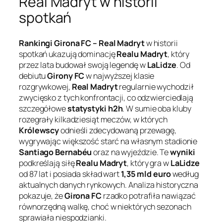
Real Madryt w historii
spotkań
Rankingi Girona FC – Real Madryt
w historii
spotkań ukazują dominację
Realu Madryt
, który
przez lata budował swoją legendę w
LaLidze
. Od
debiutu
Girony FC
w najwyższej klasie
rozgrywkowej,
Real Madryt
regularnie wychodził
zwycięsko z tych konfrontacji, co odzwierciedlają
szczegółowe
statystyki h2h
. W sumie oba kluby
rozegrały kilkadziesiąt meczów, w których
Królewscy
odnieśli zdecydowaną przewagę,
wygrywając większość starć na własnym stadionie
Santiago Bernabéu
oraz na wyjeździe. Te
wyniki
podkreślają siłę
Realu Madryt
, który gra w
LaLidze
od 87 lat i posiada skład wart
1,35 mld euro
według
aktualnych danych rynkowych. Analiza historyczna
pokazuje, że
Girona FC
rzadko potrafiła nawiązać
równorzędną walkę, choć w niektórych sezonach
sprawiała niespodzianki.