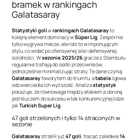
bramek w rankingach
Galatasaray
Statystyki goli
w
rankingach Galatasaray
to
kolejny element dominacji w
Süper Lig
. Zespół nie
tylko wygrywa mecze, ale robi to w imponującym
stylu, co widać po ofensywnej sile i defensywnej
solidności. W
sezonie 2025/26
gracze z Stambułu
regularnie trafiają do siatki przeciwników,
jednocześnie minimalizując straty. Te dane czynią
Galatasaray
faworytem do triumfu, a
tabela
ligowa
odzwierciedla ich wyższość. Analiza
statystyk
pokazuje, że równowaga między atakiem a obroną
jest kluczem do sukcesu w tak konkurencyjnej lidze
jak
Turkish Super Lig
.
47 goli strzelonych i tylko 14 straconych w
sezonie
Galatasaray
strzelił już
47 goli
, tracąc zaledwie
14