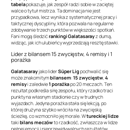
tabela
pokazuje, jak zespół radzi sobie w zaciętej
walce o tytuł mistrza. Ta dominacja nie jest
przypadkowa, lecz wynika z systematycznej pracy i
taktycznej dyscypliny, która pozwala na regularne
zdobywanie trzech punktów w większości spotkań.
Fani mogą śledzić
rankingi Galatasaray
z dumą,
widząc, jak ich ulubieńcy wyprzedzają resztę stawki.
Lider z bilansem 15 zwycięstw, 4 remisy i 1
porażka
Galatasaray
jako lider
Süper Lig
pochwalić się
może znakomitym
bilansem
:
15 zwycięstw
,
4
remisy
i zaledwie
1 porażka
po 20 meczach. Ten
rezultat podkreśla siłę zespołu, który rzadko traci
punkty na własnym stadionie czy w trudnych
wyjazdach. Jedyna porażka stała się lekcją, po
której drużyna szybko wróciła na zwycięską
ścieżkę, co wzmocniło jej morale. W
tureckiej lidze
taki
bilans meczów
to rzadkość, zwłaszcza w lidze
pełnej emocji i nieprzewidywalnych rezultatów.