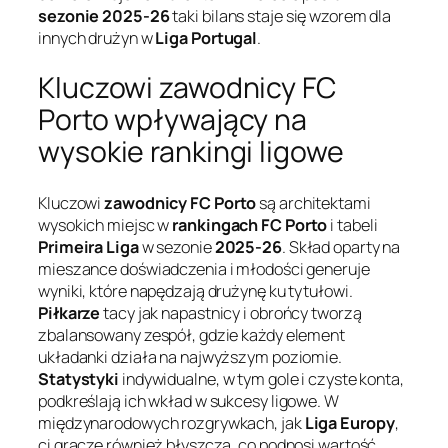
sezonie 2025-26
taki bilans staje się wzorem dla
innych drużyn w
Liga Portugal
.
Kluczowi zawodnicy FC
Porto wpływający na
wysokie rankingi ligowe
Kluczowi
zawodnicy FC Porto
są architektami
wysokich miejsc w
rankingach FC Porto
i tabeli
Primeira Liga
w sezonie
2025-26
. Skład oparty na
mieszance doświadczenia i młodości generuje
wyniki, które napędzają drużynę ku tytułowi.
Piłkarze
tacy jak napastnicy i obrońcy tworzą
zbalansowany zespół, gdzie każdy element
układanki działa na najwyższym poziomie.
Statystyki
indywidualne, w tym gole i czyste konta,
podkreślają ich wkład w sukcesy ligowe. W
międzynarodowych rozgrywkach, jak
Liga Europy
,
ci gracze również błyszczą, co podnosi wartość