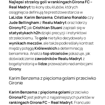
Najlepsi strzelcy goli w rankingach Girona FC –
Real Madryt
to ikony obu klubów, których
osiągnięcia definiują te prestiżowe starcia w
LaLidze
.
Karim Benzema
,
Cristiano Ronaldo
czy
Jude Bellingham
z
Realu Madryt
oraz liderzy
Girony FC
jak
Cristhian Stuani
zapisali się w
statystykach h2h
dzięki precyzji i instynktowi
strzeleckiemu. Te
gole
nie tylko decydowały o
wynikach meczów
, ale także podkreślały kontrast
między potęgą
Królewskich
a determinacją
beniaminka. Analiza
top strzelców
pokazuje, jak
doświadczenie
zawodników Realu Madryt
z
bogatą historią w
lidze
przeważało nad ambicjami
Girony
.
Karim Benzema z pięcioma golami przeciwko
Gironie
Karim Benzema
z
pięcioma golami
przeciwko
Girona FC
jest jednym z najjaśniejszych punktów w
rankingach Girona FC – Real Madryt
. Francuski