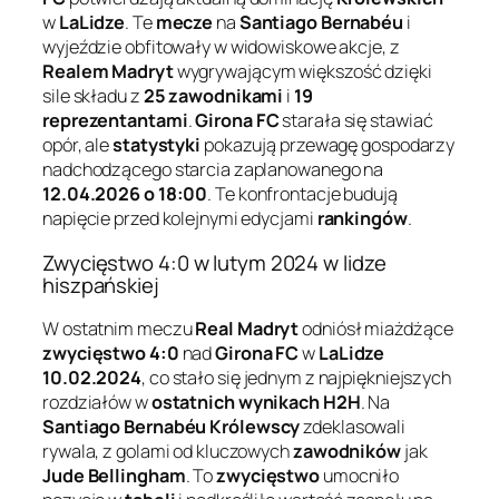
w
LaLidze
. Te
mecze
na
Santiago Bernabéu
i
wyjeździe obfitowały w widowiskowe akcje, z
Realem Madryt
wygrywającym większość dzięki
sile składu z
25 zawodnikami
i
19
reprezentantami
.
Girona FC
starała się stawiać
opór, ale
statystyki
pokazują przewagę gospodarzy
nadchodzącego starcia zaplanowanego na
12.04.2026 o 18:00
. Te konfrontacje budują
napięcie przed kolejnymi edycjami
rankingów
.
Zwycięstwo 4:0 w lutym 2024 w lidze
hiszpańskiej
W ostatnim meczu
Real Madryt
odniósł miażdżące
zwycięstwo 4:0
nad
Girona FC
w
LaLidze
10.02.2024
, co stało się jednym z najpiękniejszych
rozdziałów w
ostatnich wynikach H2H
. Na
Santiago Bernabéu
Królewscy
zdeklasowali
rywala, z golami od kluczowych
zawodników
jak
Jude Bellingham
. To
zwycięstwo
umocniło